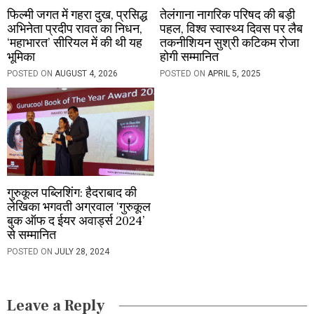
फिल्मी जगत में गहरा दुख, प्रसिद्ध
तेलंगाना नागरिक परिषद की बड़ी
अभिनेता प्रदीप रावत का निधन,
पहल, विश्व स्वास्थ्य दिवस पर लैब
‘महाभारत’ सीरियल में की थी यह
तकनीशियन सुश्री कटिकम रोजा
भूमिका
होगी सम्मानित
POSTED ON
AUGUST 4, 2026
POSTED ON
APRIL 5, 2025
गुरुकूल पब्लिशिंग: हैदराबाद की
लेखिका भगवती अग्रवाल ‘गुरुकूल
बुक ऑफ द ईयर अवार्ड्स 2024’
से सम्मानित
POSTED ON
JULY 28, 2024
Leave a Reply