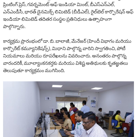
ప్రింటింగ్ ప్రెస్, గవర్నమెంట్ ఆఫ్ ఇండియా మింట్, బీఎస్ఎన్ఎల్,
ఎన్ఎండీసీ, భారత్ డైనమిక్స్ లిమిటెడ్ (బీడీఎల్), రైల్‌టెల్ కార్పొరేషన్ ఆఫ్
ఇండియా లిమిటెడ్ తదితర సంస్థల ప్రతినిధులు ఉత్సాహంగా
పాల్గొన్నారు.
కార్యక్రమ ప్రారంభంలో డా. బి. బాలాజీ, మేనేజర్ (హిందీ విభాగం మరియు
కార్పొరేట్ కమ్యూనికేషన్స్), మిధాని పాల్గొన్న వారిని స్వాగతించి, పోటీ
నియమాలు మరియు రూపరేఖలను వివరించారు. అనంతరం పాల్గొన్న
వారందరికీ, మూల్యాంకనకర్తకు మరియు విశిష్ట అతిథులకు కృతజ్ఞతలు
తెలుపుతూ కార్యక్రమం ముగిసింది.