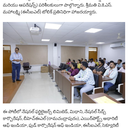
మరియు ఆపరేషన్స్) పరిశీలకులుగా పాల్గొన్నారు. శ్రీమతి వి.కె.ఎస్.
మహాలక్ష్మి (ఈసీఐఎల్) టోలిక్ ప్రతినిధిగా హాజరయ్యారు.
ఈ పోటీలో నేషనల్ ఫర్టిలైజర్స్ లిమిటెడ్, మిధాని, నేషనల్ సీడ్స్
కార్పొరేషన్, బీహెచ్ఈఎల్ (రామచంద్రాపురం), ఎయిర్‌పోర్ట్స్ అథారిటీ
ఆఫ్ ఇండియా, ఫుడ్ కార్పొరేషన్ ఆఫ్ ఇండియా, ఈసీఐఎల్, సెక్యూరిటీ