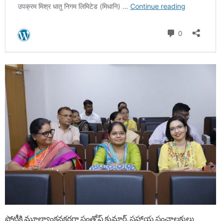
పోటీకి మూల్యాంకనకర్తగా సంతోష్ కుమార్, సహాయ సంచాలకులు