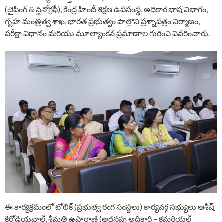
(టైపింగ్ & స్టెనోగ్రఫీ), కేంద్ర హిందీ శిక్షణ ఉపసంస్థ, అధికార భాష విభాగం,
గృహ మంత్రిత్వ శాఖ, భారత ప్రభుత్వం పాల్గొని ప్రశ్నాపత్రం నిర్మాణం,
పరీక్షా విధానం మరియు మూల్యాంకన ప్రమాణాల గురించి వివరించారు.
ఈ కార్యక్రమంలో టోలిక్ (ప్రభుత్వ రంగ సంస్థలు) కార్యవర్గ సభ్యులు ఆశీష్
కిరోడియవాల్, శ్రీమతి ఉషారాణి (అదనపు అధికారి – కమర్షియల్