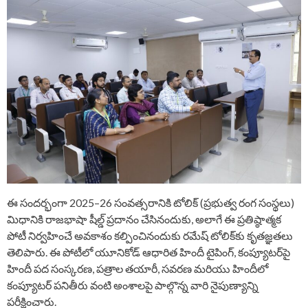
ఈ సందర్భంగా 2025–26 సంవత్సరానికి టోలిక్ (ప్రభుత్వ రంగ సంస్థలు)
మిధానికి రాజభాషా షీల్డ్ ప్రదానం చేసినందుకు, అలాగే ఈ ప్రతిష్ఠాత్మక
పోటీ నిర్వహించే అవకాశం కల్పించినందుకు రమేష్ టోలిక్‌కు కృతజ్ఞతలు
తెలిపారు. ఈ పోటీలో యూనికోడ్ ఆధారిత హిందీ టైపింగ్, కంప్యూటర్‌పై
హిందీ పద సంస్కరణ, పత్రాల తయారీ, సవరణ మరియు హిందీలో
కంప్యూటర్ పనితీరు వంటి అంశాలపై పాల్గొన్న వారి నైపుణ్యాన్ని
పరీక్షించారు.