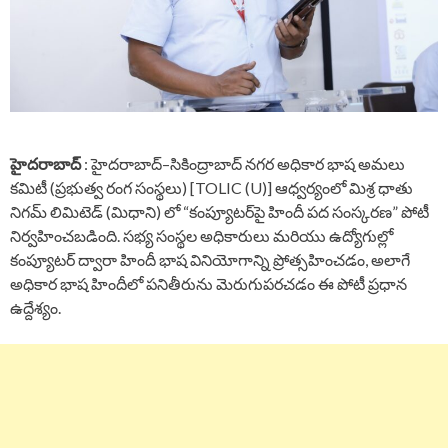
హైదరాబాద్
: హైదరాబాద్–సికింద్రాబాద్ నగర అధికార భాష అమలు
కమిటీ (ప్రభుత్వ రంగ సంస్థలు) [TOLIC (U)] ఆధ్వర్యంలో మిశ్ర ధాతు
నిగమ్ లిమిటెడ్ (మిధాని) లో “కంప్యూటర్‌పై హిందీ పద సంస్కరణ” పోటీ
నిర్వహించబడింది. సభ్య సంస్థల అధికారులు మరియు ఉద్యోగుల్లో
కంప్యూటర్ ద్వారా హిందీ భాష వినియోగాన్ని ప్రోత్సహించడం, అలాగే
అధికార భాష హిందీలో పనితీరును మెరుగుపరచడం ఈ పోటీ ప్రధాన
ఉద్దేశ్యం.