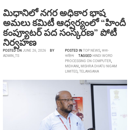
మిధానిలో నగర అధికార భాష
అమలు కమిటీ ఆధ్వర్యంలో “హిందీ
కంప్యూటర్ పద సంస్కరణ” పోటీ
నిర్వహణ
POSTED ON
JUNE 26, 2026
BY
POSTED IN
TOP NEWS
,
कला-
ADMIN_TS
साहित्य
TAGGED
HINDI WORD
PROCESSING ON COMPUTER
,
MIDHANI
,
MISHRA DHATU NIGAM
LIMITED
,
TELANGANA