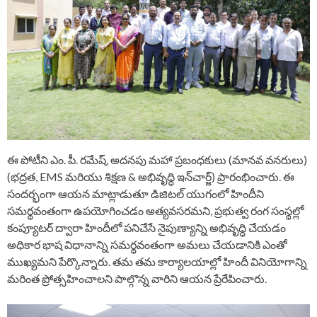
ఈ పోటీని ఎం. పీ. రమేష్, అదనపు మహా ప్రబంధకులు (మానవ వనరులు)
(భద్రత, EMS మరియు శిక్షణ & అభివృద్ధి ఇన్‌చార్జ్) ప్రారంభించారు. ఈ
సందర్భంగా ఆయన మాట్లాడుతూ డిజిటల్ యుగంలో హిందీని
సమర్థవంతంగా ఉపయోగించడం అత్యవసరమని, ప్రభుత్వ రంగ సంస్థల్లో
కంప్యూటర్ ద్వారా హిందీలో పనిచేసే నైపుణ్యాన్ని అభివృద్ధి చేయడం
అధికార భాష విధానాన్ని సమర్థవంతంగా అమలు చేయడానికి ఎంతో
ముఖ్యమని పేర్కొన్నారు. తమ తమ కార్యాలయాల్లో హిందీ వినియోగాన్ని
మరింత ప్రోత్సహించాలని పాల్గొన్న వారిని ఆయన ప్రేరేపించారు.