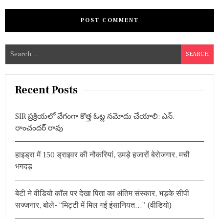
S
e
a
r
Recent Posts
c
h
SIR ప్రక్రియలో వేగంగా కొత్త ఓట్ల నమోదు చేయాలి: ఎన్.
f
రాంచందర్ రావు
o
r
हाइड्रा में 150 ड्राइवर की नौकरियां, उमड़े हजारों बेरोजगार, मची
:
भगदड़
बेटी ने वीडियो कॉल पर देखा पिता का अंतिम संस्कार, भड़के सीपी
सज्जनार, बोले- “मिट्टी में मिल गई इंसानियत…” (वीडियो)