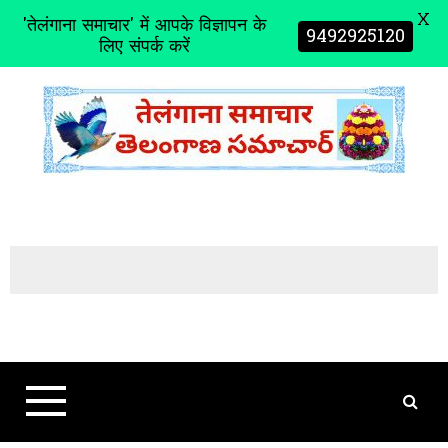
X
'तेलंगाना समाचार' में आपके विज्ञापन के
9492925120
लिए संपर्क करें
S
k
i
p
t
o
c
o
n
t
e
n
t