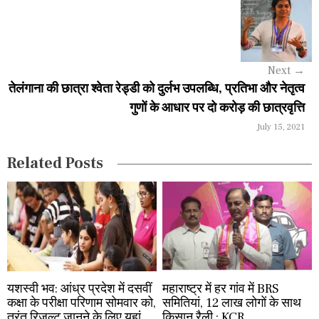
v
i
g
Next
→
a
तेलंगाना की छात्रा श्वेता रेड्डी को दुर्लभ उपलब्धि, प्रतिभा और नेतृत्व
गुणों के आधार पर दो करोड़ की छात्रवृत्ति
t
July 15, 2021
i
Related Posts
o
n
यशस्वी भव: आंध्र प्रदेश में दसवीं
महाराष्ट्र में हर गांव में BRS
कक्षा के परीक्षा परिणाम सोमवार को,
समितियां, 12 लाख लोगों के साथ
तुरंत रिजल्ट जानने के लिए यहां
किसान रैली : KCR