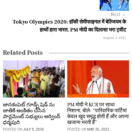
i
g
Next
→
a
Tokyo Olympics 2020: हॉकी सेमीफाइनल में बेल्जियम के
हाथों हारा भारत, PM मोदी का दिलासा भरा ट्वीट
t
August 3, 2021
i
Related Posts
o
n
జానకంపెట్ గూడ్స్ షెడ్ ను
PM मोदी ने KCR पर साधा
జాతికి అంకితం చేసిన
निशाना, बोले- “पारिवारिक पार्टियां
పార్లమెంట్ సభ్యులు అర్వింద్
केवल खुद समृद्ध होती हैं और अपना
ధర్మపురి
खजाना भरती हैं”
POSTED ON
JULY 9, 2026
POSTED ON
MAY 26, 2022