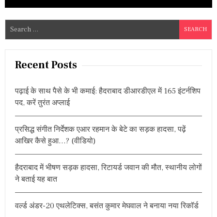
S
e
a
r
Recent Posts
c
h
पढ़ाई के साथ पैसे के भी कमाई: हैदराबाद डीआरडीएल में 165 इंटर्नशिप
f
पद, करें तुरंत अप्लाई
o
r
प्रसिद्ध संगीत निर्देशक एआर रहमान के बेटे का सड़क हादसा, पढ़ें
:
आखिर कैसे हुआ…? (वीडियो)
हैदराबाद में भीषण सड़क हादसा, रिटायर्ड जवान की मौत, स्थानीय लोगों
ने बताई यह बात
वर्ल्ड अंडर-20 एथलेटिक्स, बसंत कुमार मेघवाल ने बनाया नया रिकॉर्ड