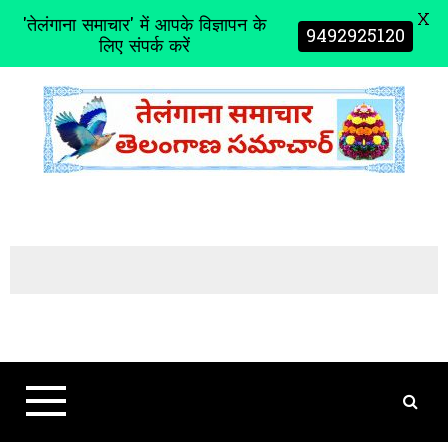
X
'तेलंगाना समाचार' में आपके विज्ञापन के
9492925120
लिए संपर्क करें
S
k
i
p
t
o
c
o
n
t
e
n
t