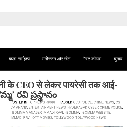
तेलंगाना समाचार' में आपके विज्ञापन के लिए संपर्क करें
कला-साहित्य
मनोरंजन और खेल
गेस्ट कॉलम
चुनाव
नी के CEO से लेकर पायरेसी तक आई-
మ్మ’ రవి ప్రస్థానం
POSTED IN
TOP NEWS
,
अपराध
TAGGED
CCS POLICE
,
CRIME NEWS
,
CS
CV ANAND
,
ENTERTAINMENT NEWS
,
HYDERABAD CYBER ​​CRIME POLICE
,
I BOMMA MANAGER IMMADI RAVI
,
I-BOMMA
,
I-BOMMA WEBSITE
,
IMMADI RAVI
,
OTT MOVIES
,
TOLLYWOOD
,
TOLLYWOOD NEWS