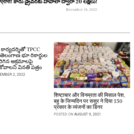
राप्त! కారు డ్రైవర్‌కు హవాలా ద్వారా 20 లక్షలు!
November 16, 2025
్వ కార్యదర్శితో TPCC
 తెలంగాణ భూ రికార్డుల
గిన అక్రమాలపై
కోవాలని వినతి పత్రం
EMBER 2, 2022
शिष्टाचार और विनम्रता की मिसाल पेश,
बहु के जिन्मदिन पर ससुर ने दिया 150
प्रकार के व्यंजनों का डिनर
POSTED ON
AUGUST 9, 2021