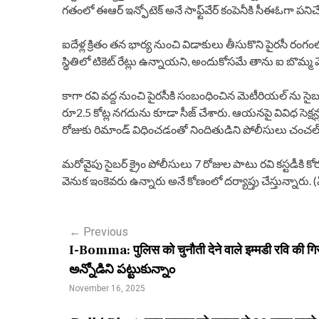
గతంలో ఈఆర్ ఇన్ఫోటెక్ అనే సాఫ్ట్​వేర్ కంపెనీకి సీఈఓగా పనిచ
ఐదేళ్ల క్రితం తన భార్య నుంచి విడాకులు తీసుకొని పైరసీ రంగ
స్థితిలో టికెట్ రేట్లు ఉన్నాయని, అందుకోసమే తాను ఐ బొమ్మ 
కాగా రవి వద్ద నుంచి పైరసీకి సంబంధించిన మెటీరియల్ ను సై
రూ2.5 కోట్ల నగదును కూడా సీజ్ చేశారు. ఆయనపై వివిధ సెక్షన్ల
రోజుకు రిమాండ్ విధించడంతో నిందితుడిని పోలీసులు చంచల
మరోవైపు సైబర్ క్రైం పోలీసులు 7 రోజుల పాటు రవి కస్టడీ
వెనుక ఇంకెవరు ఉన్నారు అనే కోణంలో దర్యాప్తు చేస్తున్నారు. (
P
←
Previous
I-Bomma: पुलिस को चुनौती देने वाले इम्मडी रवि की गिरफ
o
అన్నోడిని పట్టుకున్నాం
s
November 16, 2025
t