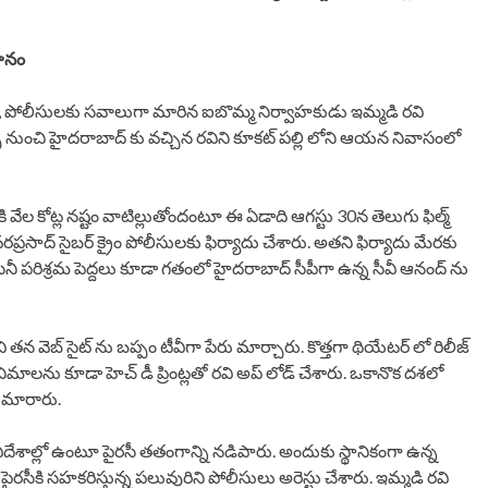
థానం
రీకి , పోలీసులకు సవాలుగా మారిన ఐబొమ్మ నిర్వాహకుడు ఇమ్మడి రవి
స్ నుంచి హైదరాబాద్ కు వచ్చిన రవిని కూకట్ పల్లి లోని ఆయన నివాసంలో
ి వేల కోట్ల నష్టం వాటిల్లుతోందంటూ ఈ ఏడాది ఆగస్టు 30న తెలుగు ఫిల్మ్
ప్రసాద్ సైబర్ క్రైం పోలీసులకు ఫిర్యాదు చేశారు. అతని ఫిర్యాదు మేరకు
ినీ పరిశ్రమ పెద్దలు కూడా గతంలో హైదరాబాద్ సీపీగా ఉన్న సీవీ ఆనంద్ ను
ి తన వెబ్ సైట్ ను బప్పం టీవీగా పేరు మార్చారు. కొత్తగా థియేటర్ లో రిలీజ్
నిమాలను కూడా హెచ్ డీ ప్రింట్లతో రవి అప్ లోడ్ చేశారు. ఒకానొక దశలో
ా మారారు.
ేశాల్లో ఉంటూ పైరసీ తతంగాన్ని నడిపారు. అందుకు స్థానికంగా ఉన్న
రసీకి సహకరిస్తున్న పలువురిని పోలీసులు అరెస్టు చేశారు. ఇమ్మడి రవి