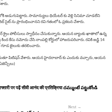
ేశారు.
ంలోకి అడుగుపెట్టారు. సామాన్యులు థియేటర్ కు వెళ్లి సినిమా చూడలేని
వెబ్ సైట్ ను ప్రారంభించానని రవి గతంలో ఓ ప్రకటన చేశారు.
బర్ క్రైం పోలీసులు స్వాధీనం చేసుకున్నారు. ఆయన బ్యాంకు ఖాతాలో ఉన్న
 కింద కేసు నమోదు చేసి నాంపల్లి కోర్టులో హాజరుపరిచారు. రవికి జడ్జి 14
్ గూడ జైలుకు తరలించారు.
కి కోరుతూ పిటిషన్ వేశారు. ఆయన హైదరాబాద్ కు ఎందుకు వచ్చారు, ఆయన
ఏజెన్సీలు)
्तारी पर पढ़ें सीवी आनंद की प्रतिक्रिया దమ్ముంటే పట్టుకోండి
Next
→