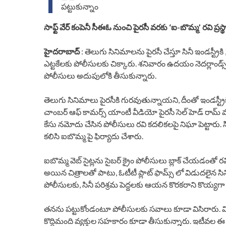
పట్టుకున్నాం
సాఫ్ట్ వేర్ కంపెనీ సీఈఓ నుంచి పైరసీ వరకు ‘ఐ-బొమ్మ’ రవి ప్రస్
హైదరాబాద్
: తెలుగు సినిమాలను పైరసీ చేస్తూ సినీ ఇండస్ట్
ఎట్టకేలకు పోలీసులకు చిక్కారు. శనివారం ఉదయం నెదర్లాండ్
పోలీసులు అదుపులోకి తీసుకున్నారు.
తెలుగు సినిమాలు పైరసీకి గురవుతున్నాయని, దీంతో ఇండస్ట్రీక
చాంబర్ ఆఫ్ కామర్స్ యాంటీ వీడియో పైరసీ సెల్ హెడ్ రామ్ వర
కేసు నమోదు చేసిన పోలీసులు రవి కదలికలపై నిఘా పెట్టారు. స
కలిసి ఐబొమ్మ పై ఫిర్యాదు చేశారు.
ఐబొమ్మ వెబ్ సైట్లను సైబర్ క్రైం పోలీసులు బ్లాక్ చేయడంతో రవ
అయిన చిత్రాలతో పాటు, ఓటీటీ ప్లాట్ ఫామ్స్ లో విడుదలైన సి
పోలీసులకు, సినీ పరిశ్రమ పెద్దలకు ఆయన కొరకరాని కొయ్యగ
తనను పట్టుకోండంటూ పోలీసులకు సవాలు కూడా విసిరారు. విద
కొద్దిమంది వ్యక్తుల సహకారం కూడా తీసుకున్నారు. ఇటీవల ఈ పై