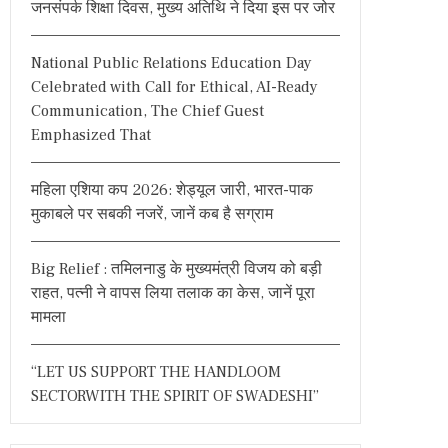
जनसंपर्क शिक्षा दिवस, मुख्य अतिथि ने दिया इस पर जोर
o
r
National Public Relations Education Day
:
Celebrated with Call for Ethical, AI-Ready
Communication, The Chief Guest
Emphasized That
महिला एशिया कप 2026: शेड्यूल जारी, भारत-पाक
मुकाबले पर सबकी नजरें, जानें कब है सग्राम
Big Relief : तमिलनाडु के मुख्यमंत्री विजय को बड़ी
राहत, पत्नी ने वापस लिया तलाक का केस, जानें पूरा
मामला
“LET US SUPPORT THE HANDLOOM
SECTORWITH THE SPIRIT OF SWADESHI”