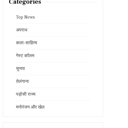
Categories
Top News
अपराध
कला-साहित्य
गेस्ट कॉलम
चुनाव
तेलंगाना
पड़ोसी राज्य
मनोरंजन और खेल