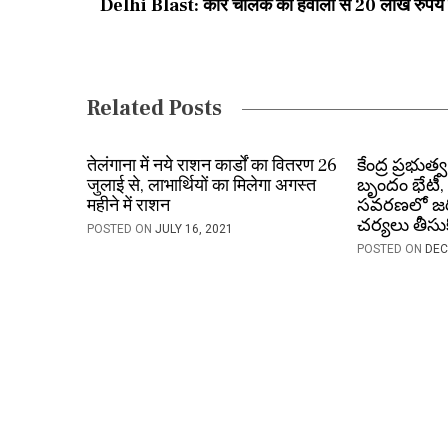
Delhi Blast: कार चालक को हवाला से 20 लाख रुपये प्
n
a
v
Related Posts
i
तेलंगाना में नये राशन कार्डों का वितरण 26
కేంద్ర ప్రభుత
g
जुलाई से, लाभार्थियों का मिलेगा अगस्त
బృందం భేటీ,
a
महीने में राशन
సవరణలో జరి
చర్యలు తీసు
POSTED ON
JULY 16, 2021
t
POSTED ON
DEC
i
o
n