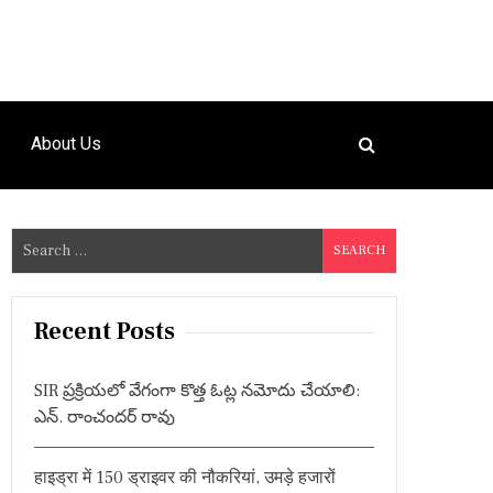
About Us
S
e
a
r
Recent Posts
c
h
SIR ప్రక్రియలో వేగంగా కొత్త ఓట్ల నమోదు చేయాలి:
f
ఎన్. రాంచందర్ రావు
o
r
हाइड्रा में 150 ड्राइवर की नौकरियां, उमड़े हजारों
: