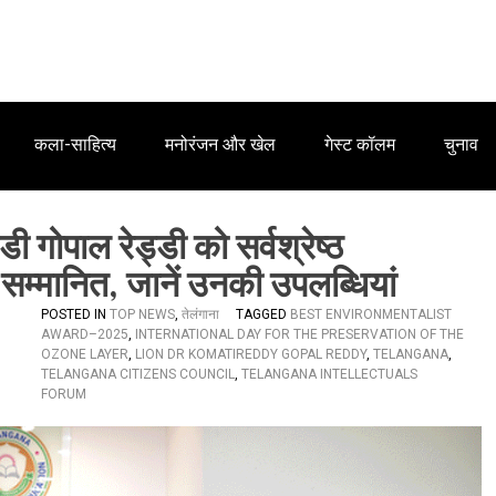
कला-साहित्य
मनोरंजन और खेल
गेस्ट कॉलम
चुनाव
डी गोपाल रेड्डी को सर्वश्रेष्ठ
 सम्मानित, जानें उनकी उपलब्धियां
POSTED IN
TOP NEWS
,
तेलंगाना
TAGGED
BEST ENVIRONMENTALIST
AWARD–2025
,
INTERNATIONAL DAY FOR THE PRESERVATION OF THE
OZONE LAYER
,
LION DR KOMATIREDDY GOPAL REDDY
,
TELANGANA
,
TELANGANA CITIZENS COUNCIL
,
TELANGANA INTELLECTUALS
FORUM