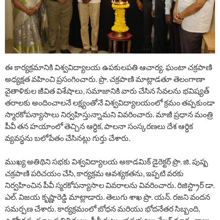
ఈ కార్యక్రమానికి విశ్వవిద్యాలయ ఉపకులపతి ఆచార్య. ఘంటా చక్రపాణి
అధ్యక్షత వహించి ప్రసంగించారు. ప్రొ. చక్రపాణి మాట్లాడతూ తెలంగాణా
వైతాళికుల జీవిత విశేషాలు, సమాజానికి వారు చేసిన సేవలను భవిష్యత్
తరాలకు అందించాలనే లక్ష్యంతోనే విశ్వవిద్యాలయంలో క్రమం తప్పకుండా
స్మారకోపన్యాసాలు నిర్వహిస్తున్నామని వివరించారు. మాజీ ప్రధాన మంత్రి
పీవీ తన హయాంలో తెచ్చిన ఆర్ధిక, పాలనా సంస్కరణలు దేశ ఆర్ధిక
వ్యవస్థను బలోపేతం చేసినట్లు గుర్తు చేశారు.
ముఖ్య అతిథిని సభకు విశ్వవిద్యాలయ అకాడమిక్ డైరెక్టర్ ప్రొ. జి. పుష్ప
చక్రపాణి పరిచయం చేసి, కార్యక్రమ ఆవశ్యకతను, ఇప్పటి వరకు
నిర్వహించిన పీవీ స్మరకోపన్యాసాల వివరాలను వివరించారు. రిజిస్ట్రార్ డా.
ఎల్. విజయ కృష్ణారెడ్డి మాట్లాడారు. తెలుగు శాఖ ప్రొ. యన్. రజని వందన
సమర్పణ చేశారు. కార్యక్రమంలో బోధన మరియు భోదనేతర సిబ్బంది,