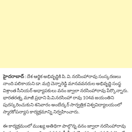
హైదరాబాద్
: దేశ ఆర్థిక అభివృద్ధికి పి. వి. నరసింహారావు సంస్కరణలు
నాంది పలికాయని డా. మర్రి చెన్నారెడ్డి మానవవనరుల అభివృద్ధి సంస్థ
విశ్రాంత సీనియర్ అధ్యాపకులు వనం జ్వాలా నరసింహారావు పేర్కొన్నారు.
భారతరత్న, మాజీ ప్రధాని పి.వి.నరసింహా రావు 104వ జయంతిని
పురస్కరించుకుని శనివారం అంబేద్కర్ సార్వత్రిక విశ్వవిద్యాలయంలో
స్మారకోపన్యాస కార్యక్రమాన్ని నిర్వహించారు.
ఈ కార్యక్రమంలో ముఖ్య అతిథిగా పాల్గొన్న వనం జ్వాలా నరసింహారావు