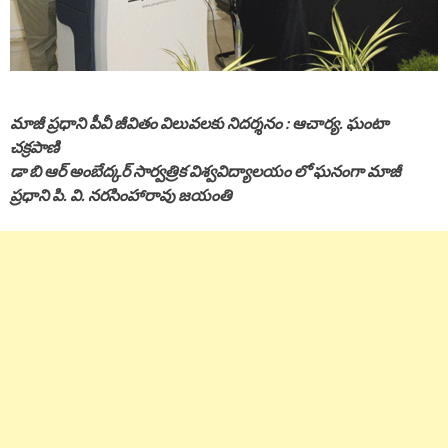
మాజీ ప్రధాని పీవీ జీవితం విలువలకు నిదర్శనం : ఆచార్య. ఘంటా
చక్రపాణి
డా బి ఆర్ అంబేద్కర్ సార్వత్రిక విశ్వవిద్యాలయం లో ఘనంగా మాజీ
ప్రధాని పి. వి. నరసింహారావు జయంతి