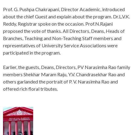
Prof. G. Pushpa Chakrapani, Director Academic, introduced
about the chief Guest and explain about the program. Dr.L.V.K.
Reddy, Registrar spoke on the occasion. Prof.N.Rajani
proposed the vote of thanks. All Directors, Deans, Heads of
Branches, Teaching and Non-Teaching Staff members and
representatives of University Service Associations were
participated in the program.
Earlier, the guests, Deans, Directors, PV Narasimha Rao family
members Shekhar Maram Raju, Y.V. Chandrasekhar Rao and
others garlanded the portrait of P. V. Narasimha Rao and
offered rich floral tributes.
P
o
s