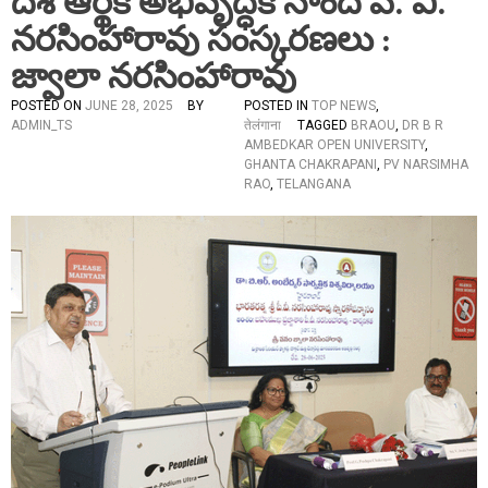
దేశ ఆర్థిక అభివృద్ధికి నాంది పి. వి.
నరసింహారావు సంస్కరణలు :
జ్వాలా నరసింహారావు
POSTED ON
JUNE 28, 2025
BY
POSTED IN
TOP NEWS
,
ADMIN_TS
तेलंगाना
TAGGED
BRAOU
,
DR B R
AMBEDKAR OPEN UNIVERSITY
,
GHANTA CHAKRAPANI
,
PV NARSIMHA
RAO
,
TELANGANA