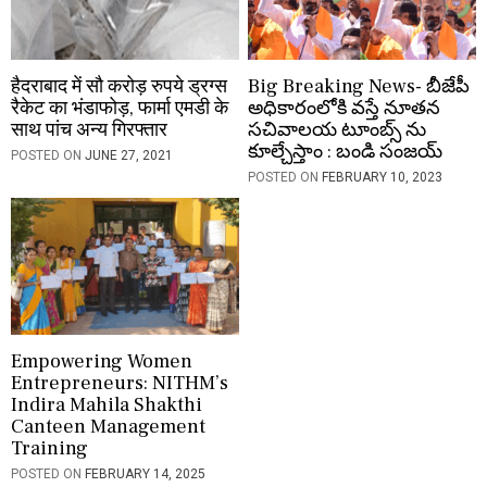
हैदराबाद में सौ करोड़ रुपये ड्रग्स
Big Breaking News- బీజేపీ
रैकेट का भंडाफोड़, फार्मा एमडी के
అధికారంలోకి వస్తే నూతన
साथ पांच अन्य गिरफ्तार
సచివాలయ టూంబ్స్ ను
కూల్చేస్తాం : బండి సంజయ్
POSTED ON
JUNE 27, 2021
POSTED ON
FEBRUARY 10, 2023
Empowering Women
Entrepreneurs: NITHM’s
Indira Mahila Shakthi
Canteen Management
Training
POSTED ON
FEBRUARY 14, 2025