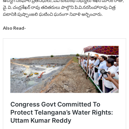
ఉద్యోగ సంఘాల ప్రతినిధులు, పీవీ కుటుంభ సభ్యులు శేఖర్ మారం రాజు,
వై. వి. చంద్రశేఖర్ రావు తదితరులు పాల్గొని పి.వి.నరసింహారావు చిత్ర
పటానికి పుష్పాంజలి ఘటించి ఘనంగా నివాళి అర్పించారు.
Also Read-