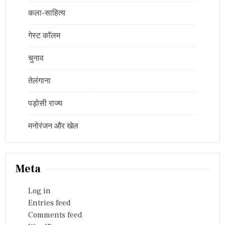
कला-साहित्य
गेस्ट कॉलम
चुनाव
तेलंगाना
पड़ोसी राज्य
मनोरंजन और खेल
Meta
Log in
Entries feed
Comments feed