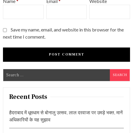
Name
*
Email
*
Website
Save my name, email, and website in this browser for the
next time I comment.
S
e
a
r
Recent Posts
c
h
हैदराबाद में धूमधाम से बोनालु उत्सव, लाल दरवाजा पर उमड़े भक्त, मानें
f
अधिकारियों के यह सुझाव
o
r