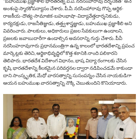
“బహుముఖ ప్రజ్ఞాశాలి భారతరత్న పీ.వీ. నరసింహారావు దర్శనికత” అనే
అంశంపై స్మారకోపన్యాసం చేశారు. పీ.వీ. నరసింహారావు గొప్ప ఆర్ధిక-
రాజకీయ-దౌత్య-సామాజిక-బహుభాషా-విద్యావేత్తదార్శనికుడు,
కార్యదక్షుడు, రాజనీతిజ్ఞుడు, తత్త్వశాస్త్రజ్ఞుడు, బహుముఖ ప్రజ్ఞాశీలి అని
వివరించారు. పాలకులు, అధికారులు ప్రజల సేవకులుగా ఉండాలని,
ప్రజలకు జవాబుదారీగా ఉండాల్సిన అవసరాన్ని గుర్తు చేశారు. పీవీ
నరసింహరావుగారు ప్రధానమంత్రిగా ఉన్న కాలంలో భారతదేశాన్ని ప్రపంచ
మార్కెట్లకు తెరిచి, ఆర్థికాభివృద్ధిలో కొత్త శకానికి నాంది పలికారని
తెలిపారు. భారతదేశ విదేశాంగ విధానం, భాష, విద్యా రంగాలకు చేసిన
కృషి, భారతదేశాన్ని కీలకమైన పరివర్తనల ద్వారా నడిపించడమే కాకుండా
దాని సాంస్కృతిక, మేధో వారసత్వాన్ని సుసంపన్నం చేసిన నాయకుడిగా
ఆయన బహుముఖ వారసత్వాన్ని నొక్కి చెబుతుందిని కొనియాడారు.