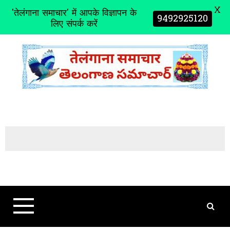
X
'तेलंगाना समाचार' में आपके विज्ञापन के
9492925120
लिए संपर्क करें
S
k
i
p
t
o
c
o
n
t
e
n
t