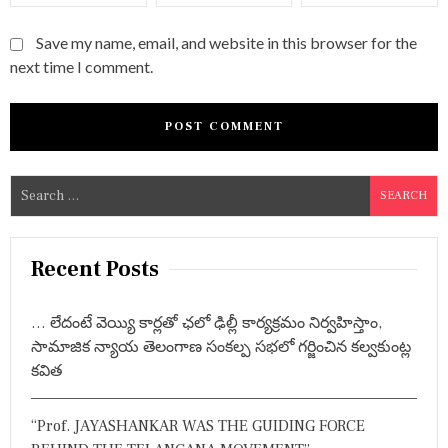
Save my name, email, and website in this browser for the
next time I comment.
S
e
a
r
Recent Posts
c
h
… లేదంటే వెయ్యి కార్లతో ఛలో ఢిల్లీ కార్యక్రమం నిర్వహిస్తాం,
f
సామాజిక న్యాయ తెలంగాణ సంకల్ప సభలో గర్జించిన కల్వకుంట్ల
o
కవిత
r
:
“Prof. JAYASHANKAR WAS THE GUIDING FORCE