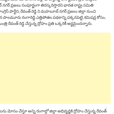
ూబ్ నగర్ ప్రజలు సంపూర్ణంగా తిరస్కరిస్తారని భారత రాష్ట్ర సమితి
గ్రెస్ పార్టీని, రేవంత్ రెడ్డి ని మహబూబ్ నగర్ ప్రజలు జిల్లా నుంచి
మూరు రంగారెడ్డి ఎత్తిపోతల పథకాన్ని పక్కనపెట్టి, కమిషన్ల కోసం,
రేవంత్ రెడ్డి చేస్తున్న ద్రోహం ప్రతి ఒక్కరికీ అర్థమైందన్నారు.
మోసం చేస్తూ అన్ని రంగాల్లో జిల్లా అభివృద్ధికి ద్రోహం చేస్తున్న రేవంత్