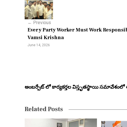
o
s
←
Previous
t
Every Party Worker Must Work Responsib
n
Vamsi Krishna
a
June 14, 2026
v
i
g
a
అంబర్పేట్ లో కార్యకర్తల విస్తృతస్థాయి సమావేశంలో ఈ అభి
t
i
Related Posts
o