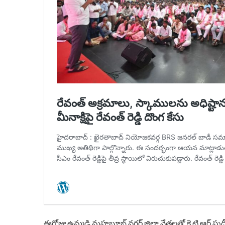
ఈరోజు ఉమ్మడి మహబూబ్ నగర్ జిల్లా నేతలతో కె.టి.ఆర్ సుదీర్ఘ స