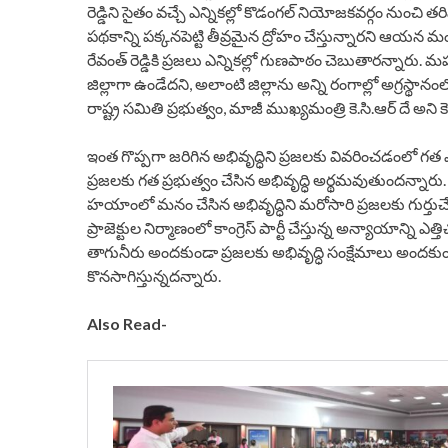
రెడ్డిని సైతం వచ్చే ఎన్నికల్లో కొడంగల్ నియోజకవర్గం నుంచి తర
పథకాన్ని పక్కనపెట్టి తీవ్రమైన ద్రోహం చేస్తున్నారని ఆయ
రేవంత్ రెడ్డికి ప్రజలు ఎన్నికల్లో గుణపాఠం చెబుతారన్నార
జిల్లాగా ఉండేదని, అలాంటి జిల్లాను అన్ని రంగాల్లో అగ్రస్
రాష్ట్ర సమితి ప్రభుత్వం, మాజీ ముఖ్యమంత్రి కె.సి.ఆర్ దే అని కె.
ఇంత గొప్పగా జరిగిన అభివృద్ధిని ప్రజలకు వివరించడంలో గత ఎన్
ప్రజలకు గత ప్రభుత్వం చేసిన అభివృద్ధి అర్థమవుతుందన్నారు. కాం
హయాంలో మనం చేసిన అభివృద్ధిని మరోసారి ప్రజలకు గుర్తుచ
ప్రాజెక్టుల నిర్మాణంలో కాంగ్రెస్ పార్టీ చేస్తున్న అన్యాయాన్ని
తాగునీరు అందకుండా ప్రజలకు అభివృద్ధి సంక్షేమాలు అందకుండా వ
కొనసాగిస్తున్నదన్నారు.
Also Read-