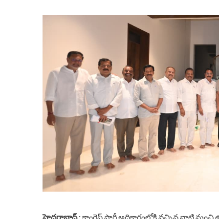
హైదరాబాద్ :
కాంగ్రెస్ పార్టీ అధికారంలోకి వచ్చిన నాటి నుంచ