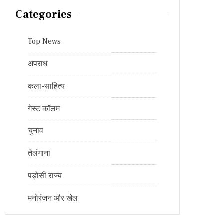
Categories
Top News
अपराध
कला-साहित्य
गेस्ट कॉलम
चुनाव
तेलंगाना
पड़ोसी राज्य
मनोरंजन और खेल