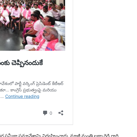
మీక్షా సమావేశాన్ని నిర్వహించారు. మాజీ మంత్రి లక్ష్మా రెడ్డి గారి