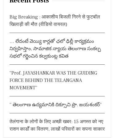
Recent Posts
c
h
Big Breaking : आकाशीय बिजली गिरने से फुटबॉल
f
खिलाड़ी की मौत (वीडियो वायरल)
o
r
… లేదంటే వెయ్యి కార్లతో ఛలో ఢిల్లీ కార్యక్రమం
:
నిర్వహిస్తాం, సామాజిక న్యాయ తెలంగాణ సంకల్ప
సభలో గర్జించిన కల్వకుంట్ల కవిత
“Prof. JAYASHANKAR WAS THE GUIDING
FORCE BEHIND THE TELANGANA
MOVEMENT”
” తెలంగాణ ఉద్యమానికి దిక్సూచి ప్రొ. జయశంకర్”
तेलंगाना के लोगों के लिए अच्छी खबर: 15 अगस्त को नए
राशन कार्डों का वितरण, लाखों परिवारों का सपना साकार