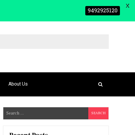
X
9492925120
About Us
S
e
a
r