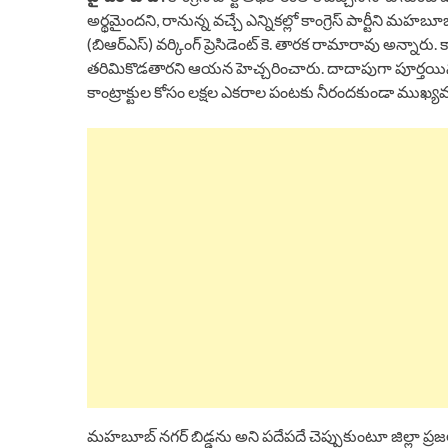
అర్థమైందని, రానున్న వచ్చే ఎన్నికల్లో కాంగ్రెస్ పార్టీని మహబ
(బిఆర్ఎస్) వర్కింగ్ ప్రెసిడెంట్ కె. తారక రామారావు అన్నారు. కాం
తరిమికొడతారని ఆయన హెచ్చరించారు. దాదాపుగా పూర్తయిన పాల
కాంట్రాక్టుల కోసం లక్షల ఎకరాల పంటకు నీరందకుండా ముఖ్యమంత్రి 
మహబూబ్ నగర్ బిడ్డను అని పదేపదే చెప్పుకుంటూ జిల్లా ప్రజలను 