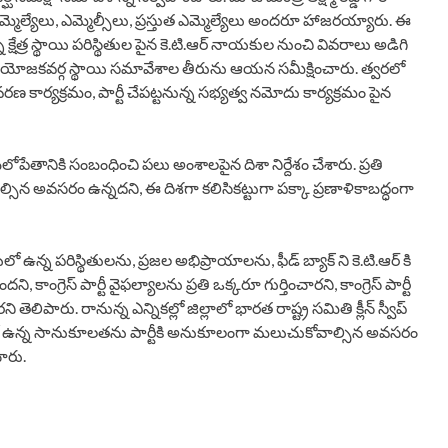
ెల్యేలు, ఎమ్మెల్సీలు, ప్రస్తుత ఎమ్మెల్యేలు అందరూ హాజరయ్యారు. ఈ
ేత్ర స్థాయి పరిస్థితుల పైన కె.టి.ఆర్ నాయకుల నుంచి వివరాలు అడిగి
లు, నియోజకవర్గ స్థాయి సమావేశాల తీరును ఆయన సమీక్షించారు. త్వరలో
వరణ కార్యక్రమం, పార్టీ చేపట్టనున్న సభ్యత్వ నమోదు కార్యక్రమం పైన
 బలోపేతానికి సంబంధించి పలు అంశాలపైన దిశా నిర్దేశం చేశారు. ప్రతి
ల్సిన అవసరం ఉన్నదని, ఈ దిశగా కలిసికట్టుగా పక్కా ప్రణాళికాబద్ధంగా
లో ఉన్న పరిస్థితులను, ప్రజల అభిప్రాయాలను, ఫీడ్ బ్యాక్ ని కె.టి.ఆర్ కి
దని, కాంగ్రెస్ పార్టీ వైఫల్యాలను ప్రతి ఒక్కరూ గుర్తించారని, కాంగ్రెస్ పార్టీ
తెలిపారు. రానున్న ఎన్నికల్లో జిల్లాలో భారత రాష్ట్ర సమితి క్లీన్ స్వీప్
రజల్లో ఉన్న సానుకూలతను పార్టీకి అనుకూలంగా మలుచుకోవాల్సిన అవసరం
ారు.