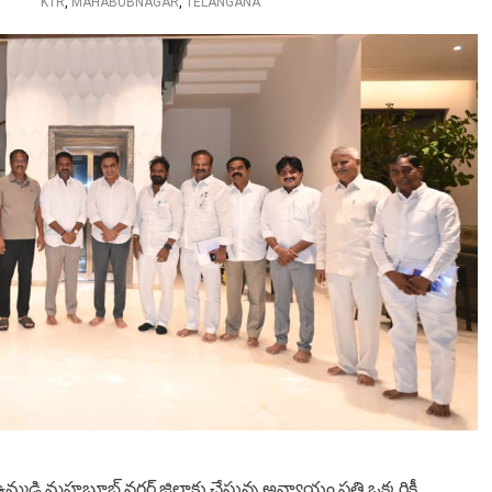
KTR
,
MAHABUBNAGAR
,
TELANGANA
ి ఉమ్మడి మహబూబ్ నగర్ జిల్లాకు చేస్తున్న అన్యాయం ప్రతి ఒక్కరికీ