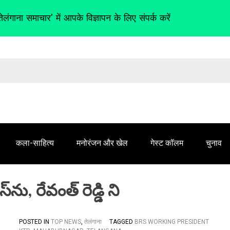
तेलंगाना समाचार' में आपके विज्ञापन के लिए संपर्क करें
कला-साहित्य
मनोरंजन और खेल
गेस्ट कॉलम
चुनाव
ను, రేవంత్ రెడ్డి ని
POSTED IN
TOP NEWS
,
तेलंगाना
TAGGED
BRS WORKING PRESIDENT