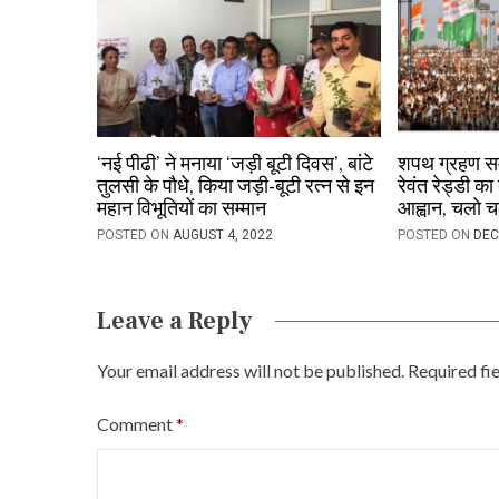
n
‘नई पीढी’ ने मनाया ‘जड़ी बूटी दिवस’, बांटे
शपथ ग्रहण समा
तुलसी के पौधे, किया जड़ी-बूटी रत्न से इन
रेवंत रेड्डी का
महान विभूतियों का सम्मान
आह्वान, चलो च
POSTED ON
AUGUST 4, 2022
POSTED ON
DEC
Leave a Reply
Your email address will not be published.
Required fi
Comment
*