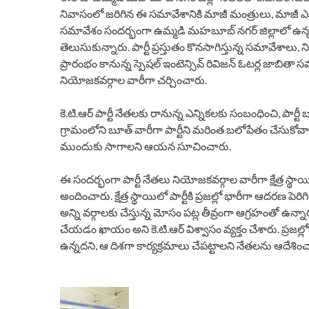
నివాసంలో జరిగిన ఈ సమావేశానికి మాజీ మంత్రులు, మాజీ ఎమ్మ
సమావేశం సందర్భంగా ఉమ్మడి మహబూబ్ నగర్ జిల్లాలో ఉన్న క్ష
తెలుసుకున్నారు. పార్టీ ప్రస్తుతం కొనసాగిస్తున్న సమావేశా
ప్రారంభం కానున్న స్పెషల్ ఇంటెన్సివ్ రివిజన్ ఓటర్ల జాబితా స
నియోజకవర్గాల వారీగా చర్చించారు.
కె.టి.ఆర్ పార్టీ నేతలకు రానున్న ఎన్నికలకు సంబంధించి, పార్టీ
గ్రామంలోని బూత్ వారీగా పార్టీని మరింత బలోపేతం చేసుకోవా
ముందుకు సాగాలని ఆయన సూచించారు.
ఈ సందర్భంగా పార్టీ నేతలు నియోజకవర్గాల వారీగా క్షేత్ర స్థాయి
అందించారు. క్షేత్ర స్థాయిలో పార్టీకి ప్రజల్లో భారీగా ఆదరణ పెరిగిం
అన్ని వర్గాలకు చేస్తున్న మోసం పట్ల తీవ్రంగా ఆగ్రహంతో ఉన్నారని 
చేయడం ఖాయం అని కె.టి.ఆర్ విశ్వాసం వ్యక్తం చేశారు. ప్
ఉన్నదని, ఆ దిశగా కార్యక్రమాలు చేపట్టాలని నేతలను ఆదేశించ
P