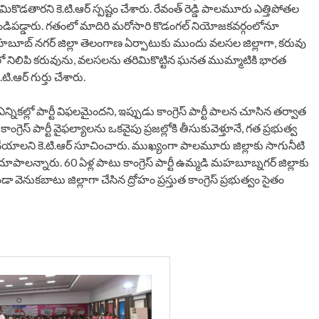
ిమికొడతారని కె.టి.ఆర్ స్పష్టం చేశారు. రేవంత్ రెడ్డి పాలమూరు ఎత్తిపోతల
న మండిపడ్డారు. గతంలో మాదిరి మరోసారి కొడంగల్ నియోజకవర్గంలోనూ
ు. మహబూబ్ నగర్ జిల్లా తెలంగాణ ఏర్పాటుకు ముందు వలసల జిల్లాగా, కరువు
థానంలో నిలిపి కరువును, వలసలను తరిమికొట్టిన ఘనత ముమ్మాటికి భారత
టి.ఆర్ గుర్తు చేశారు.
నికల్లో పార్టీ విఫలమైందని, ఇప్పుడు కాంగ్రెస్ పార్టీ పాలన చూసిన తర్వాత
గ్రెస్ పార్టీ వైఫల్యాలను ఒకవైపు ప్రజల్లోకి తీసుకువెళ్తూనే, గత ప్రభుత్వ
ేయాలని కె.టి.ఆర్ సూచించారు. ముఖ్యంగా పాలమూరు జిల్లాకు సాగునీటి
 ఎత్తిచూపాలన్నారు. 60 ఏళ్ల పాటు కాంగ్రెస్ పార్టీ ఉమ్మడి మహబూబ్నగర్ జిల్లాకు
ెనుకబాటు జిల్లాగా చేసిన ద్రోహం ప్రస్తుత కాంగ్రెస్ ప్రభుత్వం సైతం