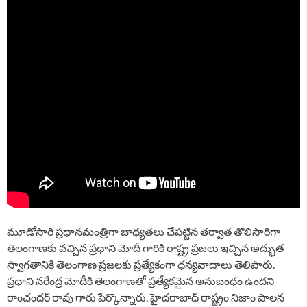
మూడోసారి ప్రధానమంత్రిగా బాధ్యతలు చేపట్టిన తర్వాత తొలిసారిగా
తెలంగాణకు వచ్చిన ప్రధాని మోదీ గారికి రాష్ట్ర ప్రజలు ఇచ్చిన అద్భుత
స్వాగతానికి తెలంగాణ ప్రజలకు ప్రత్యేకంగా ధన్యవాదాలు తెలిపారు.
ప్రధాని నరేంద్ర మోదీకి తెలంగాణతో ప్రత్యేకమైన అనుబంధం ఉందని
రాంచందర్ రావు గారు పేర్కొన్నారు. హైదరాబాద్ రాష్ట్రం నిజాం పాలన