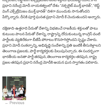
ప్రధాని నరేంద్ర మోదీ నాయకత్వంలో దేశం “నక్సలైట్ ముక్త్ భారత్”, “లెఫ్ట్
వింగ్ ఎక్స్‌ట్రీమిజం ముక్త్ భారత్” దిశగా ముందుకు సాగుతోందని
పేర్కొన్నారు. దీనికి పూర్తి ఘనత ప్రధాని మోదీ కే చెందుతుందని అన్నారు.
దక్షిణాది-ఉత్తరాది పేరుతో దేశాన్ని విభజించే రాజకీయ శక్తులతో పాటు
కుటుంబ పాలన పేరుతో దేశాన్ని, రాష్ట్రాన్ని దోచుకుంటున్న కాంగ్రెస్ వంటి
పార్టీలకు వ్యతిరేకంగా బీజేపీ పోరాటం కొనసాగిస్తోందని స్పష్టం చేశారు.
ప్రధాని మోదీ సంకల్పాన్ని, అభివృద్ధి సందేశాన్ని ప్రతి ఇంటికీ తీసుకెళ్లాలని
తెలంగాణ ప్రజలకు, పార్టీ కార్యకర్తలకు పిలుపునిచ్చారు. ఈ సందర్భంగా
భారతీయ జనతా పార్టీ తరఫున, తెలంగాణ కార్యకర్తల తరఫున, రాష్ట్ర
ప్రజల తరఫున ప్రధాని నరేంద్ర మోదీకి ఆయన ఘన స్వాగతం పలికారు.
P
o
s
←
Previous
t