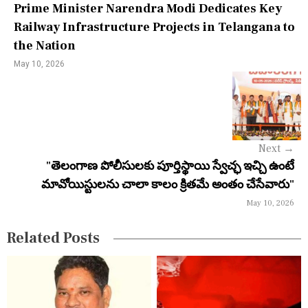
Prime Minister Narendra Modi Dedicates Key
n
Railway Infrastructure Projects in Telangana to
the Nation
a
May 10, 2026
v
i
g
a
Next
→
"తెలంగాణ పోలీసులకు పూర్తిస్థాయి స్వేచ్ఛ ఇచ్చి ఉంటే
t
మావోయిస్టులను చాలా కాలం క్రితమే అంతం చేసేవారు"
i
May 10, 2026
o
Related Posts
n