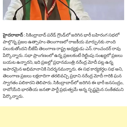
హైదరాబాద్
: సికింద్రాబాద్ పరేడ్ గ్రౌండ్‌లో జరిగిన భారీ బహిరంగ సభలో
పాల్గొన్న ప్రజల ఉత్సాహం తెలంగాణలో రాజకీయ మార్పునకు నాంది
పలుకుతోందని బీజేపీ తెలంగాణ రాష్ట్ర అధ్యక్షుడు ఎన్. రాంచందర్ రావు
పేర్కొన్నారు. సభా ప్రాంగణంలో ఉన్న ప్రజలకంటే రెట్టింపు సంఖ్యలో ప్రజలు
బయట ఉన్నారని, ఇది ప్రజల్లో ప్రధానమంత్రి నరేంద్ర మోదీ పట్ల ఉన్న
అపారమైన అభిమానానికి నిదర్శనమన్నారు. ఈ సభ కార్యకర్తల సభ అని,
తెలంగాణ ప్రజలు లక్షలాదిగా తరలివచ్చి ప్రధాని నరేంద్ర మోదీ గారికి ఘన
స్వాగతం పలికారని తెలిపారు. సికింద్రాబాద్‌లో జరిగిన ఈ భారీ జనసంద్రం,
రాబోయేది భారతీయ జనతా పార్టీ ప్రభుత్వమే అన్న స్పష్టమైన సంకేతమని
పేర్కొన్నారు.