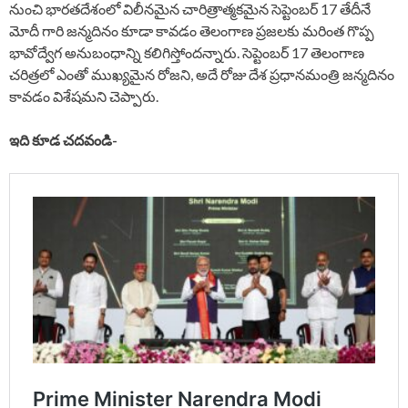
నుంచి భారతదేశంలో విలీనమైన చారిత్రాత్మకమైన సెప్టెంబర్ 17 తేదీనే
మోదీ గారి జన్మదినం కూడా కావడం తెలంగాణ ప్రజలకు మరింత గొప్ప
భావోద్వేగ అనుబంధాన్ని కలిగిస్తోందన్నారు. సెప్టెంబర్ 17 తెలంగాణ
చరిత్రలో ఎంతో ముఖ్యమైన రోజని, అదే రోజు దేశ ప్రధానమంత్రి జన్మదినం
కావడం విశేషమని చెప్పారు.
ఇది కూడ చదవండి-