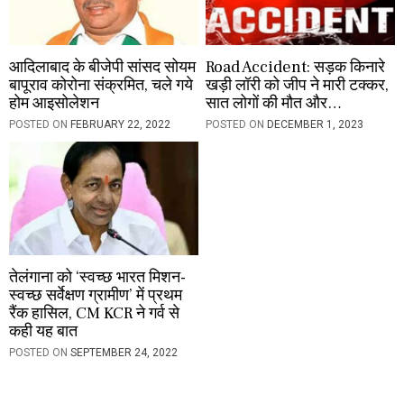
आदिलाबाद के बीजेपी सांसद सोयम
Road Accident: सड़क किनारे
बापूराव कोरोना संक्रमित, चले गये
खड़ी लॉरी को जीप ने मारी टक्कर,
होम आइसोलेशन
सात लोगों की मौत और…
POSTED ON
FEBRUARY 22, 2022
POSTED ON
DECEMBER 1, 2023
तेलंगाना को ‘स्वच्छ भारत मिशन-
स्वच्छ सर्वेक्षण ग्रामीण’ में प्रथम
रैंक हासिल, CM KCR ने गर्व से
कही यह बात
POSTED ON
SEPTEMBER 24, 2022