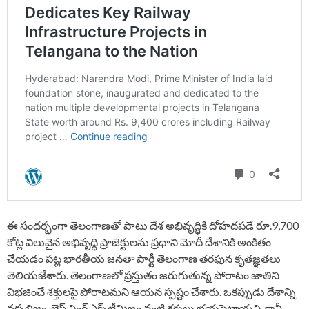
ఈ సందర్భంగా తెలంగాణతో పాటు దేశ అభివృద్ధికి దోహదపడే రూ.9,700
కోట్ల విలువైన అభివృద్ధి ప్రాజెక్టులను ప్రధాని మోదీ దేశానికి అంకితం
చేయడం పట్ల భారతీయ జనతా పార్టీ తెలంగాణ తరఫున కృతజ్ఞతలు
తెలియజేశారు. తెలంగాణలో ప్రస్తుతం జరుగుతున్న పోరాటం జాతిని
విభజించే శక్తులపై పోరాటమని ఆయన స్పష్టం చేశారు. ఒకప్పుడు దేశాన్ని
నక్సలిజం, లెఫ్ట్ వింగ్ ఎక్స్‌ట్రీమిజం వంటి శక్తులు భయపెట్టాయని, కానీ