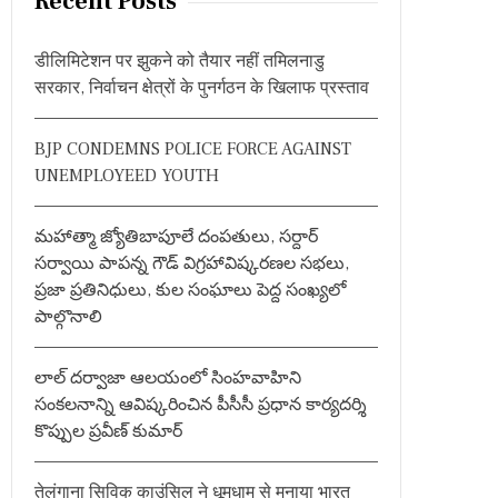
Recent Posts
c
h
डीलिमिटेशन पर झुकने को तैयार नहीं तमिलनाडु
f
सरकार, निर्वाचन क्षेत्रों के पुनर्गठन के खिलाफ प्रस्ताव
o
r
BJP CONDEMNS POLICE FORCE AGAINST
:
UNEMPLOYEED YOUTH
మహాత్మా జ్యోతిబాపూలే దంపతులు, సర్దార్
సర్వాయి పాపన్న గౌడ్ విగ్రహావిష్కరణల సభలు,
ప్రజా ప్రతినిధులు, కుల సంఘాలు పెద్ద సంఖ్యలో
పాల్గొనాలి
లాల్ దర్వాజా ఆలయంలో సింహవాహిని
సంకలనాన్ని ఆవిష్కరించిన పీసీసీ ప్రధాన కార్యదర్శి
కొప్పుల ప్రవీణ్ కుమార్
तेलंगाना सिविक काउंसिल ने धूमधाम से मनाया भारत