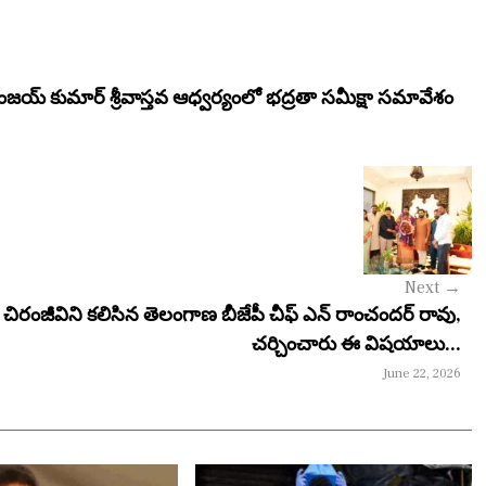
సంజయ్ కుమార్ శ్రీవాస్తవ ఆధ్వర్యంలో భద్రతా సమీక్షా సమావేశం
Next
→
 చిరంజీవిని కలిసిన తెలంగాణ బీజేపీ చీఫ్ ఎన్ రాంచందర్ రావు,
చర్చించారు ఈ విషయాలు...
June 22, 2026