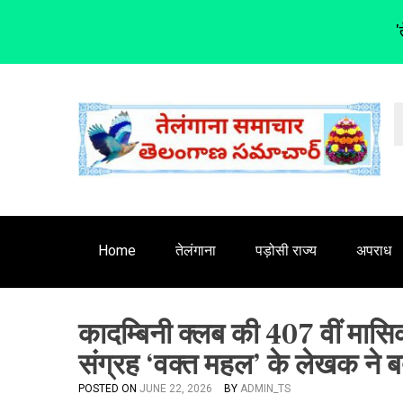
'
S
k
i
p
t
o
c
o
n
Home
तेलंगाना
पड़ोसी राज्य
अपराध
t
e
n
कादम्बिनी क्लब की 407 वीं मास
t
संग्रह ‘वक्त महल’ के लेखक ने 
POSTED ON
JUNE 22, 2026
BY
ADMIN_TS