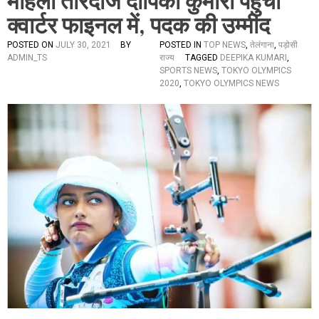
महिला तीरंदाज दीपिका कुमारी पहुंची
क्वार्टर फाइनल में, पदक की उम्मीद
POSTED ON
JULY 30, 2021
BY
POSTED IN
TOP NEWS
,
तेलंगाना
,
पड़ोसी
ADMIN_TS
राज्य
TAGGED
DEEPIKA KUMARI
,
SPORTS NEWS
,
TOKYO OLYMPICS
2020
,
TOKYO OLYMPICS NEWS