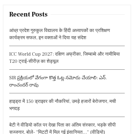
a
r
Recent Posts
c
h
आंध्र प्रदेश गुरुकुल विद्यालय के हिंदी अध्यापकों का प्रशिक्षण
f
कार्यक्रम सफल, इन वक्ताओं ने दिया यह संदेश
o
r
ICC World Cup 2027: दक्षिण अफ्रीका, जिम्बाब्वे और नामीबिया
:
T20 ट्राई-सीरीज़ का शेड्यूल
SIR ప్రక్రియలో వేగంగా కొత్త ఓట్ల నమోదు చేయాలి: ఎన్.
రాంచందర్ రావు
हाइड्रा में 150 ड्राइवर की नौकरियां, उमड़े हजारों बेरोजगार, मची
भगदड़
बेटी ने वीडियो कॉल पर देखा पिता का अंतिम संस्कार, भड़के सीपी
सज्जनार, बोले- “मिट्टी में मिल गई इंसानियत…” (वीडियो)