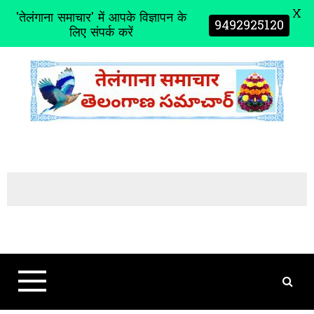
X
'तेलंगाना समाचार' में आपके विज्ञापन के
9492925120
लिए संपर्क करें
S
k
i
p
t
o
c
o
n
t
e
n
t