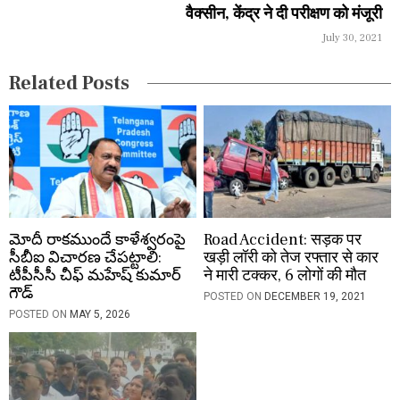
वैक्सीन, केंद्र ने दी परीक्षण को मंजूरी
t
July 30, 2021
i
Related Posts
o
n
మోదీ రాకముందే కాళేశ్వరంపై
Road Accident: सड़क पर
సీబీఐ విచారణ చేపట్టాలి:
खड़ी लॉरी को तेज रफ्तार से कार
టీపీసీసీ చీఫ్ మహేష్ కుమార్
ने मारी टक्कर, 6 लोगों की मौत
గౌడ్
POSTED ON
DECEMBER 19, 2021
POSTED ON
MAY 5, 2026