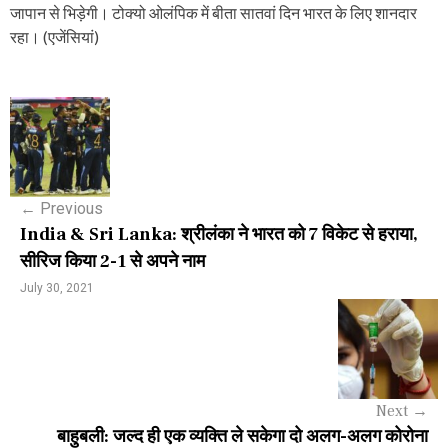
जापान से भिड़ेगी। टोक्यो ओलंपिक में बीता सातवां दिन भारत के लिए शानदार
रहा। (एजेंसियां)
P
o
s
←
Previous
t
India & Sri Lanka: श्रीलंका ने भारत को 7 विकेट से हराया,
n
सीरिज किया 2-1 से अपने नाम
a
July 30, 2021
v
i
g
Next
→
a
बाहुबली: जल्द ही एक व्यक्ति ले सकेगा दो अलग-अलग कोरोना