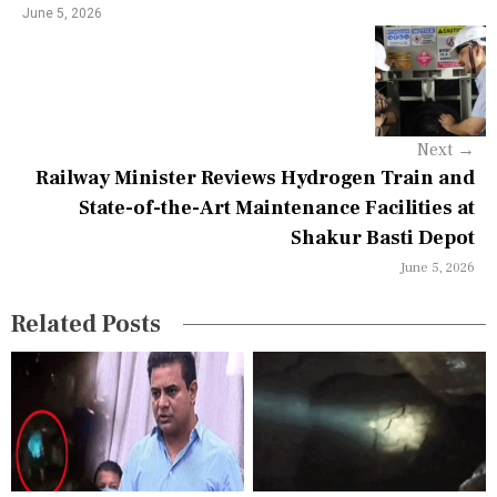
a
June 5, 2026
v
i
g
Next
→
a
Railway Minister Reviews Hydrogen Train and
State-of-the-Art Maintenance Facilities at
t
Shakur Basti Depot
i
June 5, 2026
o
Related Posts
n