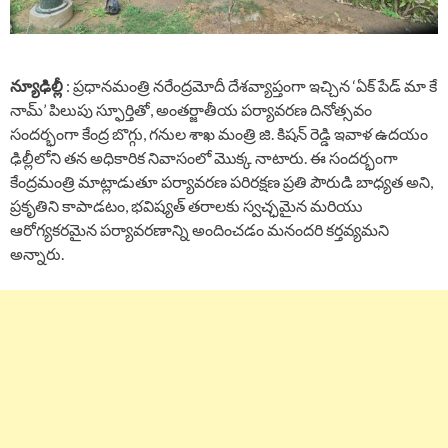
న్యూఢిల్లీ
: ప్రధానమంత్రి నరేంద్రమోదీ దేశవ్యాప్తంగా ఇచ్చిన ‘ఏక్ పేడ్ మా కే
నామ్’ పిలుపు స్ఫూర్తితో, అంతర్జాతీయ పర్యావరణ దినోత్సవం
సందర్భంగా కేంద్ర బొగ్గు, గనుల శాఖ మంత్రి జి. కిషన్ రెడ్డి ఇవాళ ఉదయం
ఢిల్లీలోని తన అధికారిక నివాసంలో మొక్క నాటారు. ఈ సందర్భంగా
కేంద్రమంత్రి మాట్లాడుతూ పర్యావరణ పరిరక్షణ ప్రతి పౌరుడి బాధ్యత అని,
ప్రకృతిని కాపాడటం, భవిష్యత్ తరాలకు స్వచ్ఛమైన మరియు
ఆరోగ్యకరమైన పర్యావరణాన్ని అందించడం మనందరి కర్తవ్యమని
అన్నారు.