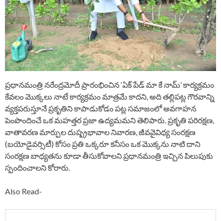
ప్రధానమంత్రి నరేంద్రమోదీ ప్రారంభించిన ‘ఏక్ పేడ్ మా కే నామ్’ కార్యక్రమం
కేవలం మొక్కలు నాటే కార్యక్రమం మాత్రమే కాదని, అది తల్లిపట్ల గౌరవాన్ని
వ్యక్తపరుస్తూనే ప్రకృతిని కాపాడుకోడం పట్ల సమాజంలో అవగాహన
పెంపొందించే ఒక మహత్తర ప్రజా ఉద్యమమని తెలిపారు. ప్రకృతి పరిరక్షణ,
వాతావరణ మార్పుల దుష్ప్రభావాల నివారణ, జీవవైవిధ్య సంరక్షణ
(బయోడైవర్సిటీ) కోసం ప్రతి ఒక్కరూ కనీసం ఒక మొక్కను నాటి దాని
సంరక్షణ బాధ్యతను కూడా తీసుకోవాలని ప్రధానమంత్రి ఇచ్చిన పిలుపుకు
స్పందించాలని కోరారు.
Also Read-