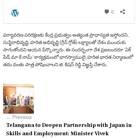
పర్యావరణ పరిరక్షణకు కేంద్ర ప్రభుత్వం అత్యంత ప్రాధాన్యత ఇస్తోందని,
సుస్థిరాభివృద్ధి, హరిత అభివృద్ధి (గ్రీన్ గ్రోత్) లక్ష్యాలతో దేశం ముందుకు
సాగుతోందని ఆయన పేర్కొన్నారు. ఈ సందర్భంగా దేశ ప్రజలందరూ ‘ఏక్
పేడ్ మా కే నామ్’ కార్యక్రమంలో భాగస్వాములై, హరిత భారత నిర్మాణంలో
తమ వంతు పాత్ర పోషించాలని జి. కిషన్ రెడ్డి విజ్ఞప్తి చేశారు.
P
o
s
←
Previous
t
Telangana to Deepen Partnership with Japan in
n
Skills and Employment: Minister Vivek