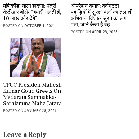
मणिकोंडा नाला हादसा: मंत्री
ऑपरेशन कगार: कर्रेगुट्टा
केटीआर बोले- “हमारी गलती हैं,
पहाड़ियों में सुरक्षा बलों का तलाशी
10 लाख और देंगे”
अभियान, विशाल सुरंग का लगा
पता, जानें कैसा है वह
POSTED ON
OCTOBER 1, 2021
POSTED ON
APRIL 28, 2025
TPCC Presiden Mahesh
Kumar Goud Greets On
Medaram Sammakka-
Saralamma Maha Jatara
POSTED ON
JANUARY 28, 2026
Leave a Reply