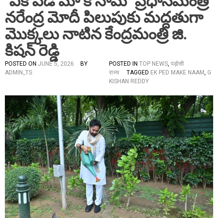
‘ఏక్ పేడ్ మా కే నామ్’ ప్రధానమంత్రి
నరేంద్ర మోదీ పిలుపుకు మద్దతుగా
మొక్కలు నాటిన కేంద్రమంత్రి జి.
కిషన్ రెడ్డి
POSTED ON
JUNE 5, 2026
BY
POSTED IN
TOP NEWS
,
पड़ोसी
ADMIN_TS
राज्य
TAGGED
EK PED MAKE NAAM
,
G
KISHAN REDDY