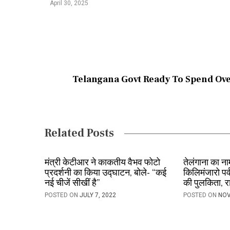
April 30, 2025
s
t
n
a
Telangana Govt Ready To Spend Ove
v
i
g
Related Posts
a
t
मंत्री केटीआर ने काकतीय वैभव फोटो
तेलंगाना का न
प्रदर्शनी का किया उद्घाटन, बोले- “कई
किलिमंजारो पर्
i
नई चीजें सीखीं है”
की पुलकिता, र
POSTED ON
JULY 7, 2022
POSTED ON
NOV
o
n