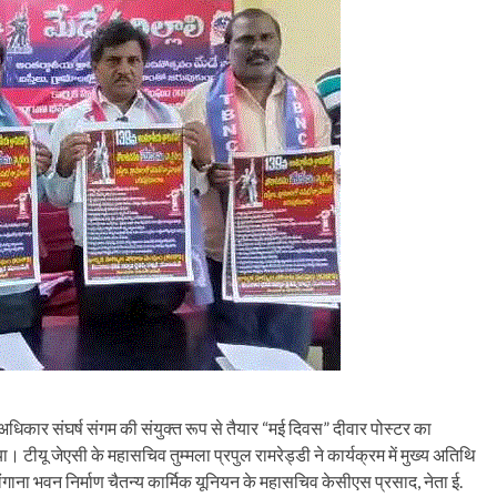
अधिकार संघर्ष संगम की संयुक्त रूप से तैयार “मई दिवस” ​​दीवार पोस्टर का
टीयू जेएसी के महासचिव तुम्मला प्रपुल रामरेड्डी ने कार्यक्रम में मुख्य अतिथि
ाना भवन निर्माण चैतन्य कार्मिक यूनियन के महासचिव केसीएस प्रसाद, नेता ई.