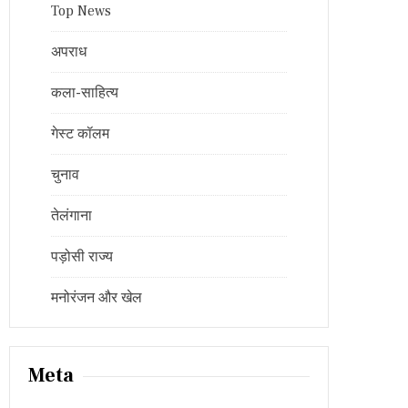
Top News
अपराध
कला-साहित्य
गेस्ट कॉलम
चुनाव
तेलंगाना
पड़ोसी राज्य
मनोरंजन और खेल
Meta