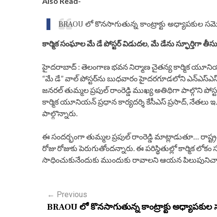
Also Read-
BRAOU లో కొనసాగుతున్న కాంట్రాక్టు అధ్యాపకుల సమ్మె
కార్మిక సంఘాల మే డే పోస్టర్ విడుదల, మే డేను స్ఫూర్తిగా తీసు
హైదరాబాద్ : తెలంగాణ భవన నిర్మాణ చైతన్య కార్మిక యూని
“మే డే” వాల్ పోస్టర్‌ను బుధవారం హైదరగూడలోని ఎన్ఎస్ఎస
జనరల్ తుమ్మల ప్రపుల్ రాంరెడ్డి ముఖ్య అతిథిగా పాల్గొని 
కార్మిక యూనియన్ ప్రధాన కార్యదర్శి కేసీఎస్ ప్రసాద్, నేతలు
పాల్గొన్నారు.
ఈ సందర్భంగా తుమ్మల ప్రపుల్ రాంరెడ్డి మాట్లాడుతూ… రాష్
రోజు రోజుకు పెరుగుతోందన్నారు. ఈ పరిస్థితుల్లో కార్మిక ల
సాధించుకునేందుకు ముందుకు రావాలని ఆయన పిలుపునిచ్చార
P
←
Previous
BRAOU లో కొనసాగుతున్న కాంట్రాక్టు అధ్యాపకుల సమ్
o