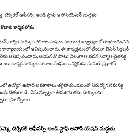
, టెక్నికల్ ఆఫీసర్స్ అండ్ స్టాఫ్ అసోసియేషన్ మద్దతు
కొవాలి కార్మిక లోకం
యన్, కార్మిక హక్కుల పోరాట సంఘం సంయుక్త ఆధ్వర్యంలో రూపొందించిన
్ కార్యాలయంలో ఆవిష్కరించారు. ఈ కార్యక్రమంలో టీయూ జేఏసీ సెక్రటరీ
పోస్టర్‌ను ఆవిష్కరించారు. ఆయనతో పాటు తెలంగాణ భవన నిర్మాణ చైతన్య
 ఇ.బాబు, కార్మిక హక్కుల పోరాట సంఘం అధ్యక్షుడు సురుగు ప్రభాకర్
ట్రంలో ఉద్యోగ, ఉపాధి అవకాశాలు తగ్గిపోతుండటంతో నిరుద్యోగ సమస్య
ోకం సంఘటితంగా మే డేను స్ఫూర్తిగా తీసుకొని తమ హక్కులను
ు. (ఏజెన్సీలు)
మె, టెక్నికల్ ఆఫీసర్స్ అండ్ స్టాఫ్ అసోసియేషన్ మద్దతు