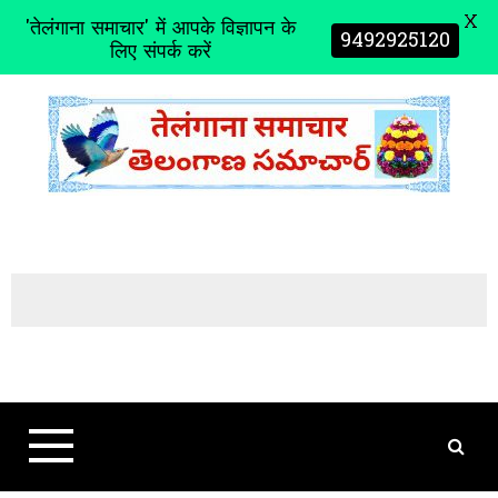
X
'तेलंगाना समाचार' में आपके विज्ञापन के
9492925120
लिए संपर्क करें
S
k
i
p
t
o
c
o
n
t
e
n
t