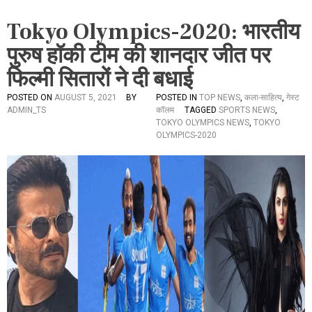
Tokyo Olympics-2020: भारतीय
पुरुष हॉकी टीम की शानदार जीत पर
फिल्मी सितारों ने दी बधाई
POSTED ON
AUGUST 5, 2021
BY
POSTED IN
TOP NEWS
,
कला-साहित्य
,
गेस्ट
ADMIN_TS
कॉलम
TAGGED
SPORTS NEWS
,
TOKYO OLYMPICS NEWS
,
TOKYO
OLYMPICS-2020