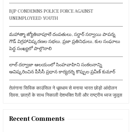
r
BJP CONDEMNS POLICE FORCE AGAINST
:
UNEMPLOYEED YOUTH
మహాత్మా జ్యోతిబాపూలే దంపతులు, సర్దార్ సర్వాయి పాపన్న
గౌడ్ విగ్రహావిష్కరణల సభలు, ప్రజా ప్రతినిధులు, కుల సంఘాలు
పెద్ద సంఖ్యలో పాల్గొనాలి
లాల్ దర్వాజా ఆలయంలో సింహవాహిని సంకలనాన్ని
ఆవిష్కరించిన పీసీసీ ప్రధాన కార్యదర్శి కొప్పుల ప్రవీణ్ కుమార్
तेलंगाना सिविक काउंसिल ने धूमधाम से मनाया भारत छोड़ो आंदोलन
दिवस, छात्रों के साथ निकाली देशभक्ति रैली और राष्ट्रीय ध्वज जुलूस
Recent Comments