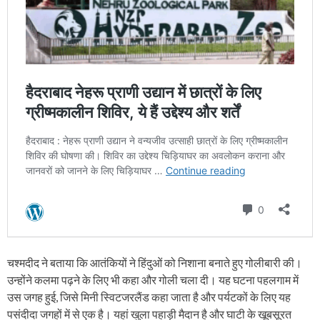
चश्मदीद ने बताया कि आतंकियों ने हिंदुओं को निशाना बनाते हुए गोलीबारी की।
उन्होंने कलमा पढ़ने के लिए भी कहा और गोली चला दी। यह घटना पहलगाम में
उस जगह हुई, जिसे मिनी स्विटजरलैंड कहा जाता है और पर्यटकों के लिए यह
पसंदीदा जगहों में से एक है। यहां खुला पहाड़ी मैदान है और घाटी के खूबसूरत