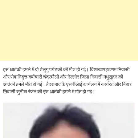
इस आतंकी हमले में दो तेलुगु पर्यटकों की मौत हो गई। विशाखापट्टणम निवासी
और सेवानिवृत्त कर्मचारी चंद्रमौली और नेल्लोर जिला निवासी मधुसूदन की
आतंकी हमले मौत हो गई। हैदराबाद के एसबीआई कार्यलय में कार्यरत और बिहार
निवासी सुनील रंजन की इस आतंकी हमले में मौत हो गई।