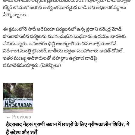
కశ్మీర్ లోయలో జరిగిన అత్యంత ఘోరమైన దాడి అని అధికారిక వర్గాలు
పేర్కొన్నాయి.
ఈ క్రమంలోనే సౌదీ అరేబియా పర్యటనలో ఉన్న ప్రధాని నరేంద్ర మోడీ
హుటాహుటిన పర్యటను ముగించుకుని బుధవారం ఉదయం భారత్‌కు
చేరుకున్నారు. అనంతరం ఢిల్లీ అంతర్జాతీయ విమానాశ్రయంలోనే
విదేశాంగ మంత్రి జైశంకర్, జాతీయ భద్రతా సలహాదారు అజిత్ దోవల్,
ఇతర ముఖ్య అధికారులతో పహల్గాం ఉగ్రవాద దాడిపై
సమావేశమయ్యారు. (ఏజెన్సీలు)
P
o
s
←
Previous
t
हैदराबाद नेहरू प्राणी उद्यान में छात्रों के लिए ग्रीष्मकालीन शिविर, ये
n
हैं उद्देश्य और शर्तें