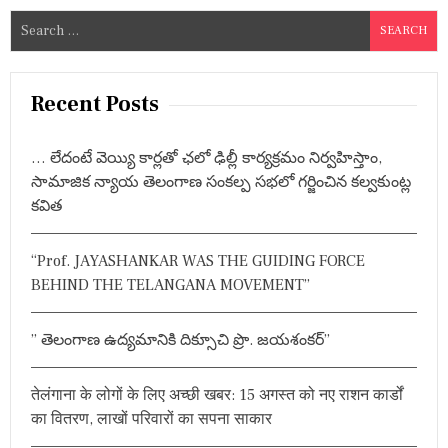
S
e
a
r
Recent Posts
c
h
… లేదంటే వెయ్యి కార్లతో ఛలో ఢిల్లీ కార్యక్రమం నిర్వహిస్తాం,
f
సామాజిక న్యాయ తెలంగాణ సంకల్ప సభలో గర్జించిన కల్వకుంట్ల
o
కవిత
r
:
“Prof. JAYASHANKAR WAS THE GUIDING FORCE
BEHIND THE TELANGANA MOVEMENT”
” తెలంగాణ ఉద్యమానికి దిక్సూచి ప్రొ. జయశంకర్”
तेलंगाना के लोगों के लिए अच्छी खबर: 15 अगस्त को नए राशन कार्डों
का वितरण, लाखों परिवारों का सपना साकार