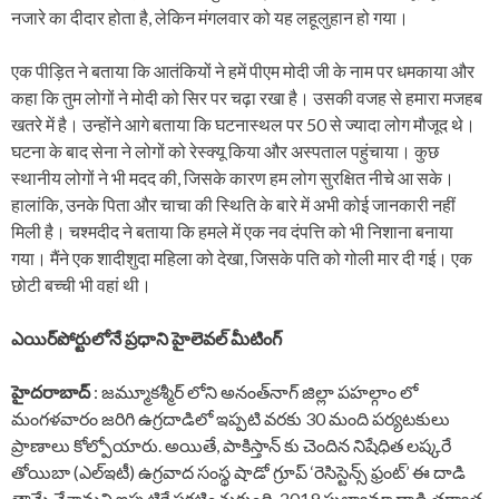
नजारे का दीदार होता है, लेकिन मंगलवार को यह लहूलुहान हो गया।
एक पीड़ित ने बताया कि आतंकियों ने हमें पीएम मोदी जी के नाम पर धमकाया और
कहा कि तुम लोगों ने मोदी को सिर पर चढ़ा रखा है। उसकी वजह से हमारा मजहब
खतरे में है। उन्होंने आगे बताया कि घटनास्थल पर 50 से ज्यादा लोग मौजूद थे।
घटना के बाद सेना ने लोगों को रेस्क्यू किया और अस्पताल पहुंचाया। कुछ
स्थानीय लोगों ने भी मदद की, जिसके कारण हम लोग सुरक्षित नीचे आ सके।
हालांकि, उनके पिता और चाचा की स्थिति के बारे में अभी कोई जानकारी नहीं
मिली है। चश्मदीद ने बताया कि हमले में एक नव दंपत्ति को भी निशाना बनाया
गया। मैंने एक शादीशुदा महिला को देखा, जिसके पति को गोली मार दी गई। एक
छोटी बच्ची भी वहां थी।
ఎయిర్‌పోర్టులోనే ప్రధాని హైలెవల్ మీటింగ్
హైదరాబాద్
: జమ్మూకశ్మీర్‌ లోని అనంత్‌నాగ్ జిల్లా పహల్గాం లో
మంగళవారం జరిగి ఉగ్రదాడిలో ఇప్పటి వరకు 30 మంది పర్యటకులు
ప్రాణాలు కోల్పోయారు. అయితే, పాకిస్తాన్‌ కు చెందిన నిషేధిత లష్కరే
తోయిబా (ఎల్‌ఇ‌టీ) ఉగ్రవాద సంస్థ షాడో గ్రూప్ ‘రెసిస్టెన్స్ ఫ్రంట్’ ఈ దాడి
తామే చేశామని ఇప్పటికే ప్రకటించుకుంది. 2019 పుల్వామా దాడి తర్వాత