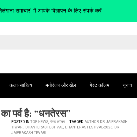
तेलंगाना समाचार' में आपके विज्ञापन के लिए संपर्क करें
कला-साहित्य
मनोरंजन और खेल
गेस्ट कॉलम
चुनाव
का पर्व है: “धनतेरस”
POSTED IN
TOP NEWS
,
गेस्ट कॉलम
TAGGED
AUTHOR DR JAIPRAKASH
TIWARI
,
DHANTERAS FESTIVAL
,
DHANTERAS FESTIVAL-2025
,
DR
JAIPRAKASH TIWARI