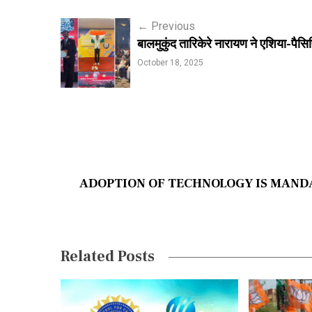
P
←
Previous
बालमुकुंद तारिकेरे नारायण ने एशिया-पै
o
October 18, 2025
s
t
n
a
v
ADOPTION OF TECHNOLOGY IS MANDAT
i
g
a
Related Posts
t
i