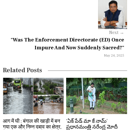
v
i
g
Next
→
a
"Was The Enforcement Directorate (ED) Once
Impure And Now Suddenly Sacred?"
t
May 24, 2025
i
Related Posts
o
n
आग में घी : बंगाल की खाड़ी में बन
‘ఏక్ పేడ్ మా కే నామ్’
गया एक और निम्न दबाव का क्षेत्र,
ప్రధానమంత్రి నరేంద్ర మోదీ