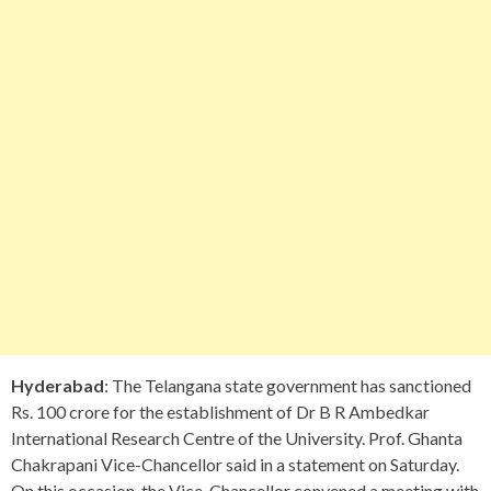
Hyderabad
: The Telangana state government has sanctioned
Rs. 100 crore for the establishment of Dr B R Ambedkar
International Research Centre of the University. Prof. Ghanta
Chakrapani Vice-Chancellor said in a statement on Saturday.
On this occasion, the Vice-Chancellor convened a meeting with