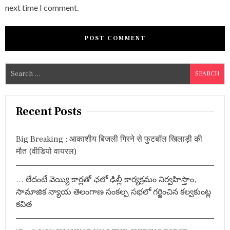
next time I comment.
S
e
a
r
Recent Posts
c
h
Big Breaking : आकाशीय बिजली गिरने से फुटबॉल खिलाड़ी की
f
मौत (वीडियो वायरल)
o
r
… లేదంటే వెయ్యి కార్లతో ఛలో ఢిల్లీ కార్యక్రమం నిర్వహిస్తాం,
:
సామాజిక న్యాయ తెలంగాణ సంకల్ప సభలో గర్జించిన కల్వకుంట్ల
కవిత