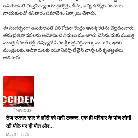
ఉపకులపతి విశ్వవిద్యాలయ డైరెక్టర్లు, డీన్లు, అన్ని ఉద్యోగ సంఘాల
నాయకులతో శనివారం సమావేశం ఏర్పాటు చేశారు.
ఈ సందర్భంగా ఉపకులపతి పరిశోధనా కేంద్రం ఆవశ్యకతను వెల్లడించారు.
తమ ప్రతిపాదనలను ఆమోదించి నిధులు మంజూరు చేసినందుకు ముఖ్య
మంత్రి రేవంత్ రెడ్డీ, డిప్యూటీ సీఎం శ్రీ భట్టి విక్రమార్క మల్లుకు, ఇతర
మంత్రులకు, అధికారులకు యూనివర్సిటీ వైస్ ఛాన్సలర్ కృతజ్ఞతలు
తెలిపారు.
P
o
s
←
Previous
t
तेज रफ्तार कार ने लॉरी को मारी टक्कर, एक ही परिवार के पांच लोगों
n
की मौके पर ही मौत और...
a
May 24, 2025