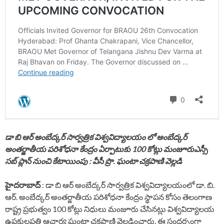
డా బి ఆర్ అంబేద్కర్ సార్వత్రిక విశ్వవిద్యాలయం లో అంబేద్కర్
అంతర్జాతీయ పరిశోధనా కేంద్రం ఏర్పాటుకు 100 కోట్లు మంజూరుఎస్సీ
సబ్ ప్లాన్ నుంచి కేటాయింపు : వీసీ ప్రొ. ఘంటా చక్రపాణి వెల్లడి
హైదరాబాద్
: డా బి ఆర్ అంబేద్కర్ సార్వత్రిక విశ్వవిద్యాలయంలో డా. బి.
ఆర్. అంబేద్కర్ అంతర్జాతీయ పరిశోధనా కేంద్రం స్థాపన కోసం తెలంగాణ
రాష్ట్ర ప్రభుత్వం 100 కోట్లు నిధులు మంజూరు చేసినట్లు విశ్వవిద్యాలయ
ఉపకులపతి ఆచార్య ఘంటా చక్రపాణి వెల్లడించారు. ఈ సందర్భంగా