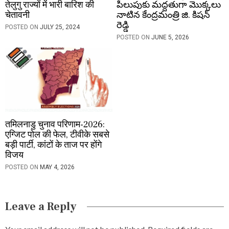
तेलुगु राज्यों में भारी बारिश की
పిలుపుకు మద్దతుగా మొక్కలు
चेतावनी
నాటిన కేంద్రమంత్రి జి. కిషన్
రెడ్డి
POSTED ON
JULY 25, 2024
POSTED ON
JUNE 5, 2026
तमिलनाडु चुनाव परिणाम-2026:
एग्जिट पोल की फेल, टीवीके सबसे
बड़ी पार्टी, कांटों के ताज पर होंगे
विजय
POSTED ON
MAY 4, 2026
Leave a Reply