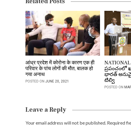
Related Posts
i
g
a
t
i
o
आंध्र प्रदेश में कोरोना के कारण एक ही
NATIONAL 
परिवार के पांच लोगों की मौत, बालक हो
ప్రపంచంలో ఖ
n
गया अनाथ
భారత్ అనువైన
టిల్వి
POSTED ON
JUNE 20, 2021
POSTED ON
MAR
Leave a Reply
Your email address will not be published.
Required fi