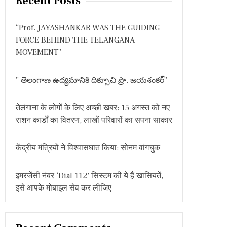
Recent Posts
c
h
“Prof. JAYASHANKAR WAS THE GUIDING
f
FORCE BEHIND THE TELANGANA
o
MOVEMENT”
r
:
” తెలంగాణ ఉద్యమానికి దిక్సూచి ప్రొ. జయశంకర్”
तेलंगाना के लोगों के लिए अच्छी खबर: 15 अगस्त को नए
राशन कार्डों का वितरण, लाखों परिवारों का सपना साकार
केंद्रीय मंत्रियों ने विश्वासघात किया: सोनम वांगचुक
इमरजेंसी नंबर ‘Dial 112’ सिस्टम की ये हैं खासियतें,
इसे आपके मोबाइल सेव कर लीजिए