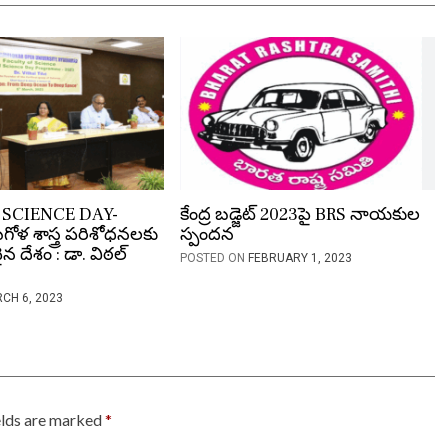
SCIENCE DAY-
కేంద్ర బడ్జెట్ 2023పై BRS నాయకుల
గోళ శాస్త్ర పరిశోధనలకు
స్పందన
 దేశం : డా. విఠల్
POSTED ON
FEBRUARY 1, 2023
CH 6, 2023
elds are marked
*