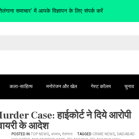
तेलंगाना समाचार' में आपके विज्ञापन के लिए संपर्क करें
कला-साहित्य
मनोरंजन और खेल
गेस्ट कॉलम
चुनाव
er Case: हाईकोर्ट ने दिये आरोपी
्वायरी के आदेश
POSTED IN
TOP NEWS
,
अपराध
,
तेलंगाना
TAGGED
CRIME NEWS
,
SAIDABAD