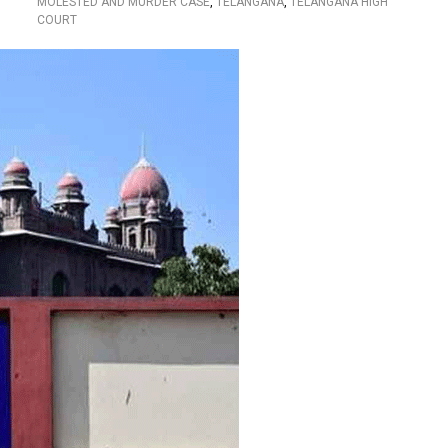
MOLESTED AND MURDER CASE
,
TELANGANA
,
TELANGANA HIGH
COURT