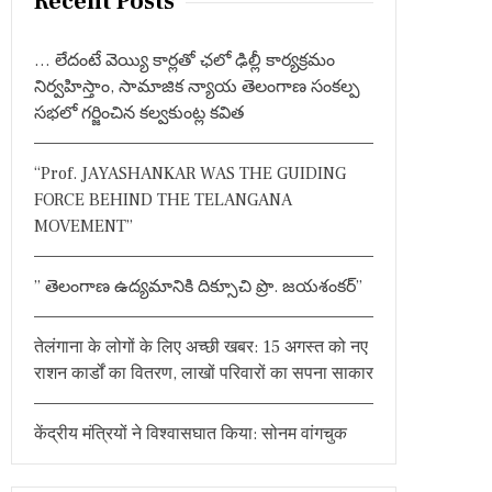
Recent Posts
c
h
… లేదంటే వెయ్యి కార్లతో ఛలో ఢిల్లీ కార్యక్రమం
f
నిర్వహిస్తాం, సామాజిక న్యాయ తెలంగాణ సంకల్ప
o
సభలో గర్జించిన కల్వకుంట్ల కవిత
r
:
“Prof. JAYASHANKAR WAS THE GUIDING
FORCE BEHIND THE TELANGANA
MOVEMENT”
” తెలంగాణ ఉద్యమానికి దిక్సూచి ప్రొ. జయశంకర్”
तेलंगाना के लोगों के लिए अच्छी खबर: 15 अगस्त को नए
राशन कार्डों का वितरण, लाखों परिवारों का सपना साकार
केंद्रीय मंत्रियों ने विश्वासघात किया: सोनम वांगचुक