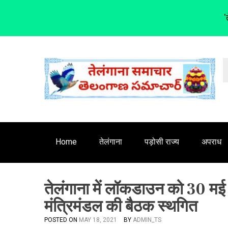
'
S
k
i
p
t
o
c
o
n
Home
तेलंगाना
पड़ोसी राज्य
अपराध
t
e
n
तेलंगाना में लॉकडाउन को 30 मई
t
मंत्रिमंडल की बैठक स्थगित
POSTED ON
MAY 18, 2021
BY
ADMIN_TS