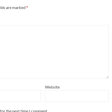
elds are marked
*
Website
 for the next time I comment.