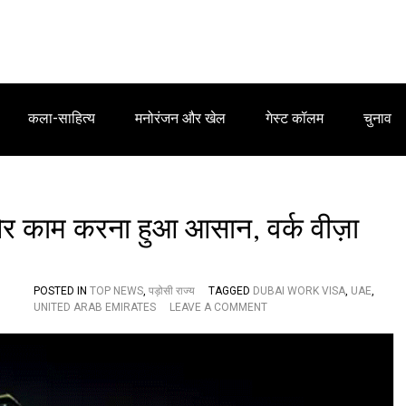
कला-साहित्य
मनोरंजन और खेल
गेस्ट कॉलम
चुनाव
 और काम करना हुआ आसान, वर्क वीज़ा
POSTED IN
TOP NEWS
,
पड़ोसी राज्य
TAGGED
DUBAI WORK VISA
,
UAE
,
O
UNITED ARAB EMIRATES
LEAVE A COMMENT
N
ब
हु
त
-
ब