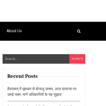
About Us
S
e
a
r
Recent Posts
c
h
हैदराबाद में धूमधाम से बोनालु उत्सव, लाल दरवाजा पर
f
उमड़े भक्त, मानें अधिकारियों के यह सुझाव
o
r