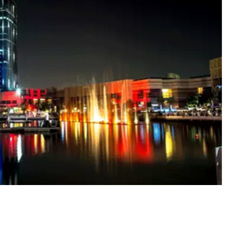
हु
त
ब
धा
ई
!
दु
ब
ई
में
र
ह
ना
औ
र
का
म
क
र
ना
हु
आ
आ
सा