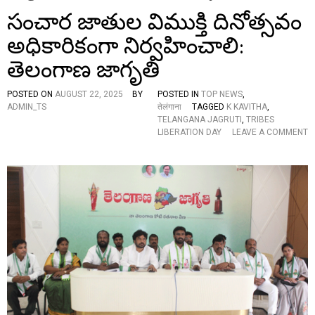
సంచార జాతుల విముక్తి దినోత్సవం
అధికారికంగా నిర్వహించాలి:
తెలంగాణ జాగృతి
POSTED ON
AUGUST 22, 2025
BY
POSTED IN
TOP NEWS
,
ADMIN_TS
तेलंगाना
TAGGED
K KAVITHA
,
TELANGANA JAGRUTI
,
TRIBES
LIBERATION DAY
LEAVE A COMMENT
O
N
సం
చా
ర
జా
తు
ల
వి
ము
క్తి
ది
నో
త్స