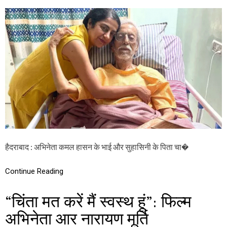
N
ख
अ
टा
भि
एं
ने
गे
ता
अ
क
दा
म
ल
ल
त
हा
का
स
द
न
र
के
वा
भा
जा
ई
”
व
अ
हैदराबाद : अभिनेता कमल हासन के भाई और सुहासिनी के पिता चा�
भि
ने
त्री
Continue Reading
सु
हा
सि
“चिंता मत करें मैं स्वस्थ हूं”: फिल्म
नी
के
अभिनेता आर नारायण मूर्ति
पि