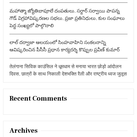
మహాత్మా జ్యోతిబాపూలే దంపతులు, సర్దార్ సర్వాయి పాపన్న
గౌడ్ విగ్రహావిష్కరణల సభలు, ప్రజా ప్రతినిధులు, కుల సంఘాలు
పెద్ద సంఖ్యలో పాల్గొనాలి
లాల్ దర్వాజా ఆలయంలో సింహవాహిని సంకలనాన్ని
ఆవిష్కరించిన పీసీసీ ప్రధాన కార్యదర్శి కొప్పుల ప్రవీణ్ కుమార్
तेलंगाना सिविक काउंसिल ने धूमधाम से मनाया भारत छोड़ो आंदोलन
दिवस, छात्रों के साथ निकाली देशभक्ति रैली और राष्ट्रीय ध्वज जुलूस
Recent Comments
Archives