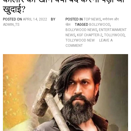
य
खुदाई?
दे
व
र
POSTED ON
APRIL 14, 2022
BY
POSTED IN
TOP NEWS
,
मनोरंजन और
कों
ADMIN_TS
खेल
TAGGED
BOLLYWOOD
,
डा
BOLLYWOOD NEWS
,
ENTERTAINMENT
ने
NEWS
,
KGF CHAPTER-2
,
TOLLYWOOD
,
क
TOLLYWOOD NEW
LEAVE A
ही
O
COMMENT
म
N
न
K
की
G
बा
F
त
-
,
2
वा
:
य
जा
र
नि
ल
ए
हो
सो
र
ना
हा
उ
है
गा
क
ल
में
ने