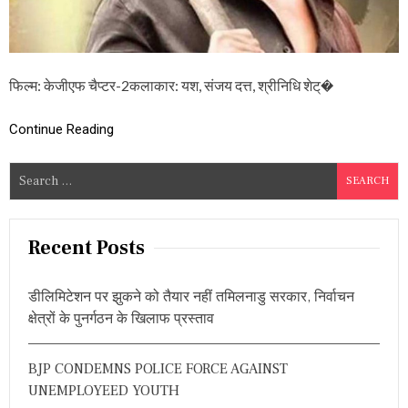
ट
वा
ली
को
ला
र
फिल्म: केजीएफ चैप्टर-2कलाकार: यश, संजय दत्त, श्रीनिधि शेट्�
की
खा
न
Continue Reading
क्यों
बं
S
द
e
क
र
a
नी
r
Recent Posts
प
c
ड़ी
थी
h
खु
डीलिमिटेशन पर झुकने को तैयार नहीं तमिलनाडु सरकार, निर्वाचन
f
दा
क्षेत्रों के पुनर्गठन के खिलाफ प्रस्ताव
o
ई
?
r
BJP CONDEMNS POLICE FORCE AGAINST
:
UNEMPLOYEED YOUTH