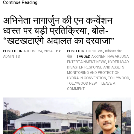
Continue Reading
लि
ए
सी
अभिनेता नागार्जुन की एन कन्वेंशन
ए
म
ध्वस्त पर बड़ी प्रतिक्रिया, बोले-
चं
“खटखटाएंगे अदालत का दरवाजा”
द्र
बा
बू
POSTED ON
AUGUST 24, 2024
BY
POSTED IN
TOP NEWS
,
मनोरंजन और
को
ADMIN_TS
खेल
TAGGED
AKKINENI NAGARJUNA
,
नि
ENTERTAINMENT NEWS
,
HYDERABAD
मं
DISASTER RESPONSE AND ASSETS
त्र
MONITORING AND PROTECTION
,
ण
HYDRA
,
N CONVENTION
,
TOLLYWOOD
,
,
TOLLYWOOD NEW
LEAVE A
मु
O
COMMENT
ख्य
N
मं
अ
त्री
भि
दी
ने
स
ता
का
ना
रा
गा
त्म
र्जु