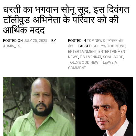
धरती का भगवान सोनू सूद, इस दिवंगत
टॉलीवुड अभिनेता के परिवार को की
आर्थिक मदद
POSTED ON
JULY 25, 2025
BY
POSTED IN
TOP NEWS
,
मनोरंजन और
ADMIN_TS
खेल
TAGGED
BOLLYWOOD NEWS
,
ENTERTAINMENT
,
ENTERTAINMENT
NEWS
,
FISH VENKAT
,
SONU SOOD
,
TOLLYWOOD NEW
LEAVE A
O
COMMENT
N
ध
र
ती
का
भ
ग
वा
न
सो
नू
सू