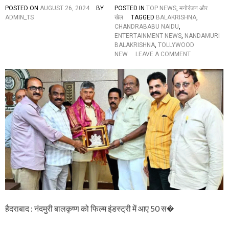
म
POSTED ON
AUGUST 26, 2024
BY
POSTED IN
TOP NEWS
,
मनोरंजन और
हि
ADMIN_TS
खेल
TAGGED
BALAKRISHNA
,
ला
CHANDRABABU NAIDU
,
आ
ENTERTAINMENT NEWS
,
NANDAMURI
यो
BALAKRISHNA
,
TOLLYWOOD
ग
O
NEW
LEAVE A COMMENT
ने
N
कि
अ
या
भि
ह
ने
स्त
ता
क्षे
बा
प
ल
कृ
ष्ण
स्व
र्ण
ज
यं
ती
स
मा
हैदराबाद : नंदमुरी बालकृष्ण को फिल्म इंडस्ट्री में आए 50 स�
रो
ह
के