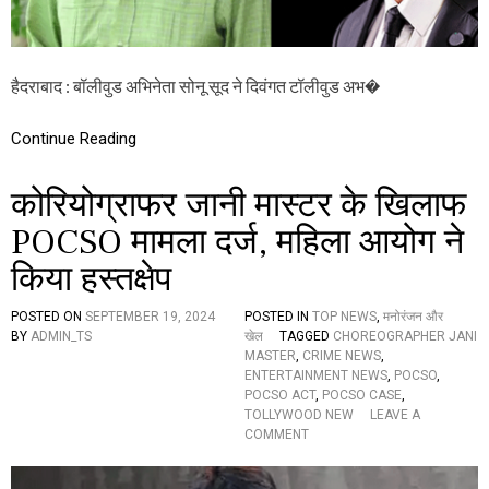
द
,
इ
स
हैदराबाद : बॉलीवुड अभिनेता सोनू सूद ने दिवंगत टॉलीवुड अभ�
दि
वं
ग
Continue Reading
त
टॉ
ली
कोरियोग्राफर जानी मास्टर के खिलाफ
वु
ड
POCSO मामला दर्ज, महिला आयोग ने
अ
किया हस्तक्षेप
भि
ने
ता
POSTED ON
SEPTEMBER 19, 2024
POSTED IN
TOP NEWS
,
मनोरंजन और
के
BY
ADMIN_TS
खेल
TAGGED
CHOREOGRAPHER JANI
प
MASTER
,
CRIME NEWS
,
रि
ENTERTAINMENT NEWS
,
POCSO
,
वा
POCSO ACT
,
POCSO CASE
,
र
TOLLYWOOD NEW
LEAVE A
को
O
COMMENT
की
N
आ
को
र्थि