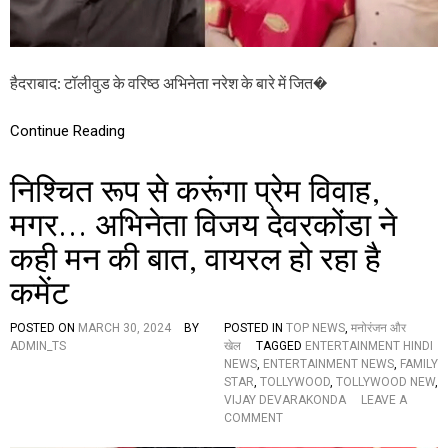
कि
या
स
न
हैदराबाद: टॉलीवुड के वरिष्ठ अभिनेता नरेश के बारे में जित�
स
नी
खे
Continue Reading
ज
क
में
निश्चित रूप से करूंगा प्रेम विवाह,
ट
,
मगर… अभिनेता विजय देवरकोंडा ने
बो
कही मन की बात, वायरल हो रहा है
ले
-
कमेंट
“
मे
रे
POSTED ON
MARCH 30, 2024
BY
POSTED IN
TOP NEWS
,
मनोरंजन और
पा
ADMIN_TS
खेल
TAGGED
ENTERTAINMENT HINDI
पा
NEWS
,
ENTERTAINMENT NEWS
,
FAMILY
की
STAR
,
TOLLYWOOD
,
TOLLYWOOD NEW
,
ती
VIJAY DEVARAKONDA
LEAVE A
न
O
COMMENT
शा
N
दि