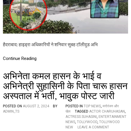
क
न
प्र
की
ति
ए
क्रि
न
या
क
न्वें
श
न
हैदराबाद: हाइड्रा अधिकारियों ने शनिवार सुबह टॉलीवुड अभि
ध्व
स्त
प
Continue Reading
र
ब
ड़ी
अभिनेता कमल हासन के भाई व
प्र
ति
अभिनेत्री सुहासिनी के पिता चारू हासन
क्रि
अस्पताल में भर्ती, भावुक पोस्ट जारी
या
,
बो
POSTED ON
AUGUST 2, 2024
BY
POSTED IN
TOP NEWS
,
मनोरंजन और
ले
ADMIN_TS
खेल
TAGGED
ACTOR CHARUHASAN
,
-
ACTRESS SUHASINI
,
ENTERTAINMENT
“
NEWS
,
TOLLYWOOD
,
TOLLYWOOD
ख
O
NEW
LEAVE A COMMENT
ट