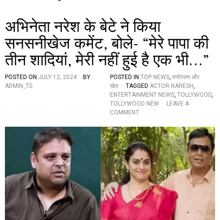
ता
आ
र
अभिनेता नरेश के बेटे ने किया
ना
रा
सनसनीखेज कमेंट, बोले- “मेरे पापा की
य
तीन शादियां, मेरी नहीं हुई है एक भी…”
ण
मू
र्ति
POSTED ON
JULY 12, 2024
BY
POSTED IN
TOP NEWS
,
मनोरंजन और
ADMIN_TS
खेल
TAGGED
ACTOR NARESH
,
ENTERTAINMENT NEWS
,
TOLLYWOOD
,
TOLLYWOOD NEW
LEAVE A
O
COMMENT
N
अ
भि
ने
ता
न
रे
श
के
बे
टे
ने