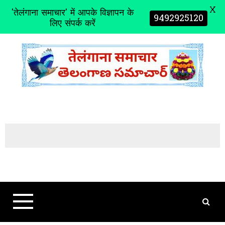
X
'तेलंगाना समाचार' में आपके विज्ञापन के
9492925120
लिए संपर्क करें
S
k
i
p
t
o
c
o
n
t
e
n
t