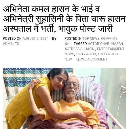
अभिनेता कमल हासन के भाई व
अभिनेत्री सुहासिनी के पिता चारू हासन
अस्पताल में भर्ती, भावुक पोस्ट जारी
POSTED ON
AUGUST 2, 2024
BY
POSTED IN
TOP NEWS
,
मनोरंजन और
ADMIN_TS
खेल
TAGGED
ACTOR CHARUHASAN
,
ACTRESS SUHASINI
,
ENTERTAINMENT
NEWS
,
TOLLYWOOD
,
TOLLYWOOD
O
NEW
LEAVE A COMMENT
N
अ
भि
ने
ता
क
म
ल
हा
स
न
के
भा