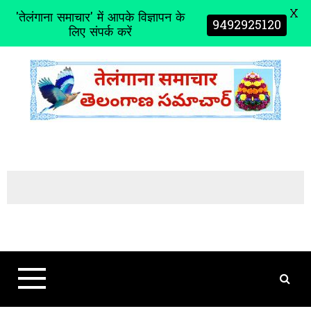
X
'तेलंगाना समाचार' में आपके विज्ञापन के
9492925120
लिए संपर्क करें
S
k
i
p
t
o
c
o
n
t
e
n
t