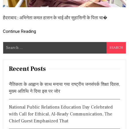
ई
व
अ
हैदराबाद : अभिनेता कमल हासन के भाई और सुहासिनी के पिता चा�
भि
ने
त्री
Continue Reading
सु
हा
सि
S
नी
e
के
a
पि
ता
r
Recent Posts
चा
c
रू
h
हा
नैतिकता के आह्वान के साथ मनाया गया राष्ट्रीय जनसंपर्क शिक्षा दिवस,
स
f
मुख्य अतिथि ने दिया इस पर जोर
न
o
अ
r
स्प
National Public Relations Education Day Celebrated
ता
:
ल
with Call for Ethical, AI-Ready Communication, The
में
Chief Guest Emphasized That
भ
र्ती