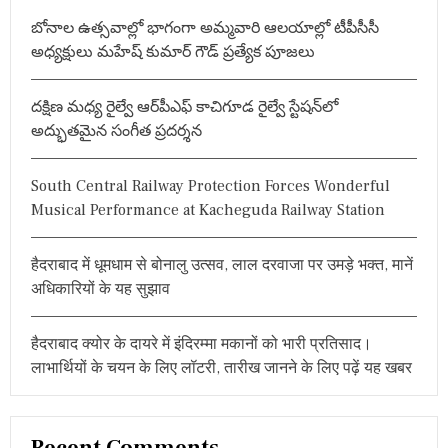
टि
h
प्प
బోనాల ఉత్సవాల్లో భాగంగా అమ్మవారి ఆలయాల్లో టీపీసీసీ
f
णी
అధ్యక్షులు మహేష్ కుమార్ గౌడ్ ప్రత్యేక పూజలు
o
,
क
r
हा
దక్షిణ మధ్య రైల్వే ఆర్‌పీఎఫ్ కాచిగూడ రైల్వే స్టేషన్‌లో
:
-
అద్భుతమైన సంగీత ప్రదర్శన
“
रा
म
South Central Railway Protection Forces Wonderful
गो
पा
Musical Performance at Kacheguda Railway Station
ल
व
र्मा
हैदराबाद में धूमधाम से बोनालु उत्सव, लाल दरवाजा पर उमड़े भक्त, मानें
आ
अधिकारियों के यह सुझाव
प
हैं
क
हैदराबाद क्योर के दायरे में इंदिरम्मा मकानों को भारी प्रतिसाद।
मा
ल
लाभार्थियों के चयन के लिए लॉटरी, तारीख जानने के लिए पढ़ें यह खबर
”