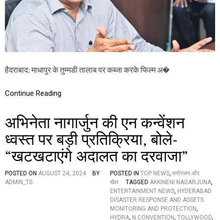
:
हा
इ
ड्रा
क
मि
श्न
र
हैदराबाद: माधापुर के तुम्मडी तालाब पर कब्जा करके फिल्म अ�
रं
ग
ना
Continue Reading
थ
ने
तो
अभिनेता नागार्जुन की एन कन्वेंशन
ड़
फो
ध्वस्त पर बड़ी प्रतिक्रिया, बोले-
ड़
“खटखटाएंगे अदालत का दरवाजा”
प
र
दी
POSTED ON
AUGUST 24, 2024
BY
POSTED IN
TOP NEWS
,
मनोरंजन और
स
ADMIN_TS
खेल
TAGGED
AKKINENI NAGARJUNA
,
फा
ENTERTAINMENT NEWS
,
HYDERABAD
ई
DISASTER RESPONSE AND ASSETS
,
MONITORING AND PROTECTION
,
बो
HYDRA
,
N CONVENTION
,
TOLLYWOOD
,