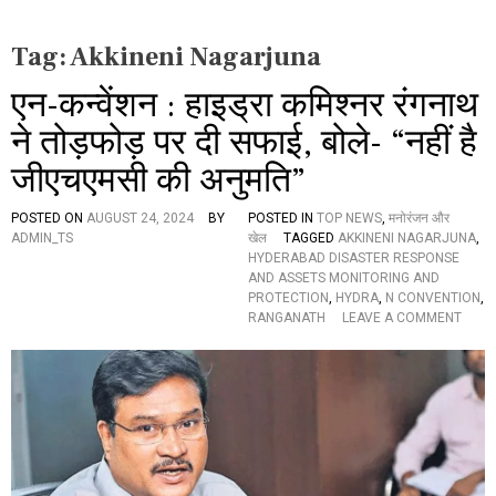
Tag:
Akkineni Nagarjuna
एन-कन्वेंशन : हाइड्रा कमिश्नर रंगनाथ
ने तोड़फोड़ पर दी सफाई, बोले- “नहीं है
जीएचएमसी की अनुमति”
POSTED ON
AUGUST 24, 2024
BY
POSTED IN
TOP NEWS
,
मनोरंजन और
ADMIN_TS
खेल
TAGGED
AKKINENI NAGARJUNA
,
HYDERABAD DISASTER RESPONSE
AND ASSETS MONITORING AND
PROTECTION
,
HYDRA
,
N CONVENTION
,
O
RANGANATH
LEAVE A COMMENT
N
ए
न
-
क
न्वें
श
न