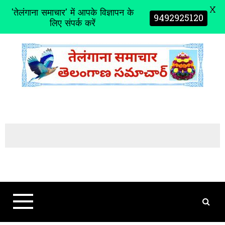
X
'तेलंगाना समाचार' में आपके विज्ञापन के
9492925120
लिए संपर्क करें
S
k
i
p
t
o
c
o
n
t
e
n
t