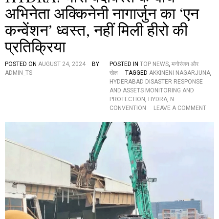
ति
अभिनेता अक्किनेनी नागार्जुन का ‘एन
क्रि
कन्वेंशन’ ध्वस्त, नहीं मिली हीरो की
या
,
प्रतिक्रिया
बो
ले
-
POSTED ON
AUGUST 24, 2024
BY
POSTED IN
TOP NEWS
,
मनोरंजन और
“
ADMIN_TS
खेल
TAGGED
AKKINENI NAGARJUNA
,
ख
HYDERABAD DISASTER RESPONSE
ट
AND ASSETS MONITORING AND
ख
PROTECTION
,
HYDRA
,
N
टा
O
CONVENTION
LEAVE A COMMENT
एं
N
गे
H
अ
Y
दा
D
ल
R
त
A
का
:
द
भा
र
री
वा
बं
जा
दो
”
ब