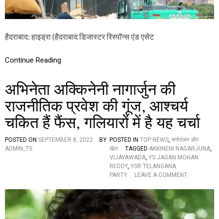
स्त
के
बी
च
हैदराबाद: हाइड्रा (हैदराबाद डिजास्टर रिस्पॉन्स एंड एसेट
अ
भि
ने
Continue Reading
ता
अ
क्कि
अभिनेता अक्किनेनी नागार्जुन की
ने
नी
राजनीतिक प्रवेश की गूंज, आश्चर्य
ना
चकित हैं फैंस, गलियारों में है यह चर्चा
गा
र्जु
न
POSTED ON
SEPTEMBER 8, 2022
BY
POSTED IN
TOP NEWS
,
मनोरंजन और
का
ADMIN_TS
खेल
TAGGED
AKKINENI NAGARJUNA
,
‘
VIJAYAWADA
,
YS JAGAN MOHAN
ए
REDDY
,
YSR TELANGANA
न
O
PARTY
LEAVE A COMMENT
क
N
न्वें
अ
श
भि
न
ने
’
ता