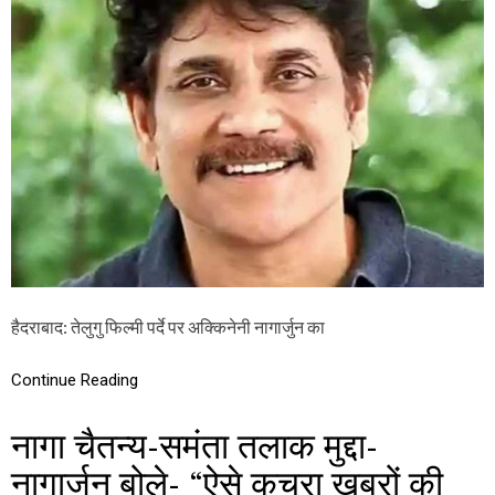
ध्व
अ
स्त
क्कि
,
ने
न
नी
हीं
ना
मि
गा
ली
र्जु
ही
न
रो
की
की
रा
प्र
ज
ति
नी
क्रि
ति
या
क
प्र
वे
हैदराबाद: तेलुगु फिल्मी पर्दे पर अक्किनेनी नागार्जुन का
श
की
गूं
Continue Reading
ज
,
नागा चैतन्य-समंता तलाक मुद्दा-
आ
श्च
नागार्जन बोले- “ऐसे कचरा खबरों की
र्य