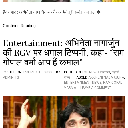
र्ज
न
हैदराबाद : अभिनेता नागा चैतन्य और अभिनेत्री समंता का तला�
बो
ले
-
Continue Reading
“
ऐ
से
Entertainment: अभिनेता नागार्जुन
क
च
की RGV पर धमाल टिप्पणी, कहा- “राम
रा
ख
गोपाल वर्मा आप हैं कमाल”
ब
रों
POSTED ON
JANUARY 15, 2022
BY
POSTED IN
TOP NEWS
,
तेलंगाना
,
पड़ोसी
की
ADMIN_TS
राज्य
TAGGED
AKKINENI NAGARJUNA
,
मु
ENTERTAINMENT NEWS
,
RAM GOPAL
झे
O
VARMA
LEAVE A COMMENT
प
N
र
E
वा
N
ह
T
न
E
हीं
R
,
T
म