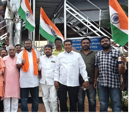
से
ना
ते
लं
गा
ना
का
ऑ
प
रे
श
न
सिं
दू
र
के
स
म
र्थ
न
में
ति
रं
गा