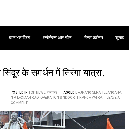
कला-साहित्य
मनोरंजन और खेल
गेस्ट कॉलम
चुनाव
ंदूर के समर्थन में तिरंगा यात्रा,
POSTED IN
TOP NEWS
,
तेलंगाना
TAGGED
BAJRANG SENA TELANGANA
,
N R LAXMAN RAO
,
OPERATION SINDOOR
,
TIRANGA YATRA
LEAVE A
O
COMMENT
N
ब
ज
रं
ग