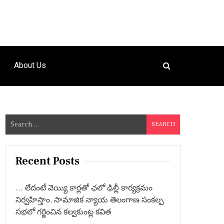
About Us
S
e
a
r
Recent Posts
c
h
… లేదంటే వెయ్యి కార్లతో ఛలో ఢిల్లీ కార్యక్రమం
f
నిర్వహిస్తాం, సామాజిక న్యాయ తెలంగాణ సంకల్ప
o
సభలో గర్జించిన కల్వకుంట్ల కవిత
r