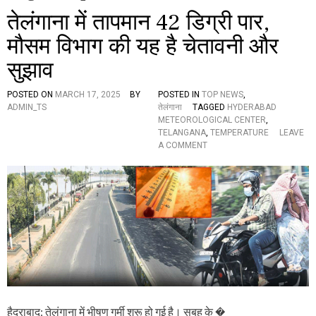
तेलंगाना में तापमान 42 डिग्री पार,
मौसम विभाग की यह है चेतावनी और
सुझाव
POSTED ON
MARCH 17, 2025
BY
POSTED IN
TOP NEWS
,
ADMIN_TS
तेलंगाना
TAGGED
HYDERABAD
METEOROLOGICAL CENTER
,
TELANGANA
,
TEMPERATURE
LEAVE
O
A COMMENT
N
ते
लं
गा
ना
में
ता
प
मा
न
4
2
डि
हैदराबाद: तेलंगाना में भीषण गर्मी शुरू हो गई है। सुबह के �