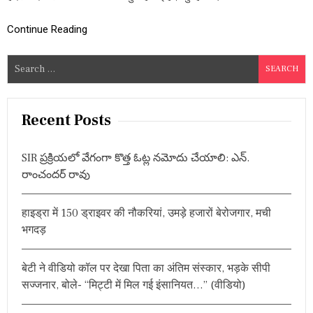
ग्री
पा
Continue Reading
र
,
मौ
S
स
e
म
वि
a
भा
r
Recent Posts
ग
c
की
य
h
SIR ప్రక్రియలో వేగంగా కొత్త ఓట్ల నమోదు చేయాలి: ఎన్.
ह
f
है
రాంచందర్ రావు
o
चे
ता
r
व
हाइड्रा में 150 ड्राइवर की नौकरियां, उमड़े हजारों बेरोजगार, मची
:
नी
भगदड़
औ
र
सु
बेटी ने वीडियो कॉल पर देखा पिता का अंतिम संस्कार, भड़के सीपी
झा
व
सज्जनार, बोले- “मिट्टी में मिल गई इंसानियत…” (वीडियो)