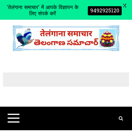
X
'तेलंगाना समाचार' में आपके विज्ञापन के
9492925120
लिए संपर्क करें
S
k
i
p
t
o
c
o
n
t
e
n
t