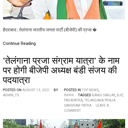
ग्रा
म
या
त्रा
श
नि
हैदराबाद : तेलंगाना भारतीय जनता पार्टी (बीजेपी) की प्रजा �
वा
र
Continue Reading
से
,
1
‘तेलंगाना प्रजा संग्राम यात्रा’ के नाम
7
को
पर होगी बीजेपी अध्यक्ष बंडी संजय की
अ
मि
पदयात्रा
त
शा
ह
POSTED ON
AUGUST 13, 2021
BY
POSTED IN
TOP NEWS
,
औ
ADMIN_TS
तेलंगाना
TAGGED
BANDI SANJAY
,
BJP
,
र
PADAYATRA
,
TELANGANA PRAJA
2
SANGRAM YATRA
LEAVE A
O
अ
COMMENT
N
क्टू
‘
ब
ते
र