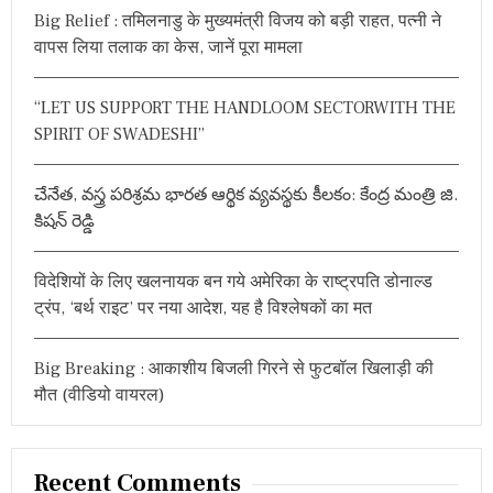
h
डी
Big Relief : तमिलनाडु के मुख्यमंत्री विजय को बड़ी राहत, पत्नी ने
f
सं
वापस लिया तलाक का केस, जानें पूरा मामला
o
ज
य
r
की
“LET US SUPPORT THE HANDLOOM SECTORWITH THE
:
प
SPIRIT OF SWADESHI”
द
या
त्रा
చేనేత, వస్త్ర పరిశ్రమ భారత ఆర్థిక వ్యవస్థకు కీలకం: కేంద్ర మంత్రి జి.
కిషన్ రెడ్డి
विदेशियों के लिए खलनायक बन गये अमेरिका के राष्ट्रपति डोनाल्ड
ट्रंप, ‘बर्थ राइट’ पर नया आदेश, यह है विश्लेषकों का मत
Big Breaking : आकाशीय बिजली गिरने से फुटबॉल खिलाड़ी की
मौत (वीडियो वायरल)
Recent Comments