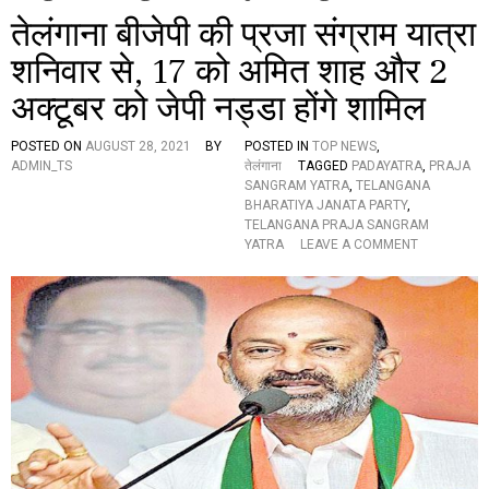
तेलंगाना बीजेपी की प्रजा संग्राम यात्रा
शनिवार से, 17 को अमित शाह और 2
अक्टूबर को जेपी नड्डा होंगे शामिल
POSTED ON
AUGUST 28, 2021
BY
POSTED IN
TOP NEWS
,
ADMIN_TS
तेलंगाना
TAGGED
PADAYATRA
,
PRAJA
SANGRAM YATRA
,
TELANGANA
BHARATIYA JANATA PARTY
,
TELANGANA PRAJA SANGRAM
O
YATRA
LEAVE A COMMENT
N
ते
लं
गा
ना
बी
जे
पी
की
प्र
जा
सं