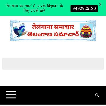
X
'तेलंगाना समाचार' में आपके विज्ञापन के
9492925120
लिए संपर्क करें
S
k
i
p
t
o
c
o
n
t
e
n
t