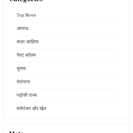
Top News
अपराध
कला-साहित्य
गेस्ट कॉलम
चुनाव
तेलंगाना
पड़ोसी राज्य
मनोरंजन और खेल