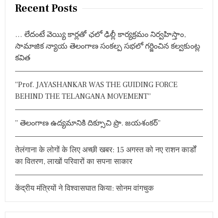
ना
r
Recent Posts
या
c
ग
h
या
… లేదంటే వెయ్యి కార్లతో ఛలో ఢిల్లీ కార్యక్రమం నిర్వహిస్తాం,
मे
f
సామాజిక న్యాయ తెలంగాణ సంకల్ప సభలో గర్జించిన కల్వకుంట్ల
ह
o
रा
కవిత
r
ब
है
:
च
“Prof. JAYASHANKAR WAS THE GUIDING FORCE
र्चा
BEHIND THE TELANGANA MOVEMENT”
का
वि
ष
” తెలంగాణ ఉద్యమానికి దిక్సూచి ప్రొ. జయశంకర్”
य
,
क्या
तेलंगाना के लोगों के लिए अच्छी खबर: 15 अगस्त को नए राशन कार्डों
य
ही
का वितरण, लाखों परिवारों का सपना साकार
है
ना
म
केंद्रीय मंत्रियों ने विश्वासघात किया: सोनम वांगचुक
?
…