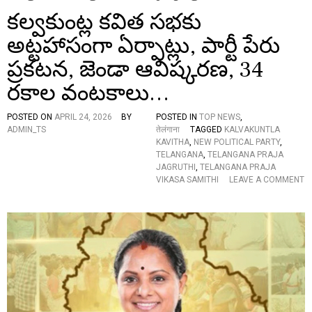
కల్వకుంట్ల కవిత సభకు
అట్టహాసంగా ఏర్పాట్లు, పార్టీ పేరు
ప్రకటన, జెండా ఆవిష్కరణ, 34
రకాల వంటకాలు…
POSTED ON
APRIL 24, 2026
BY
POSTED IN
TOP NEWS
,
ADMIN_TS
तेलंगाना
TAGGED
KALVAKUNTLA
KAVITHA
,
NEW POLITICAL PARTY
,
TELANGANA
,
TELANGANA PRAJA
JAGRUTHI
,
TELANGANA PRAJA
VIKASA SAMITHI
LEAVE A COMMENT
O
N
క
ల్వ
కుం
ట్ల
క
వి
త
స