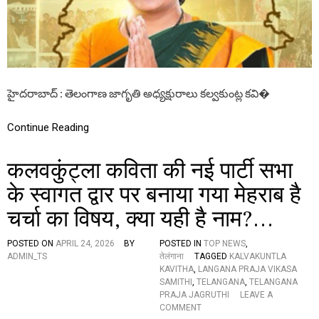
భ
కు
అ
ట్ట
హా
సం
గా
హైదరాబాద్ : తెలంగాణ జాగృతి అధ్యక్షురాలు కల్వకుంట్ల కవి�
ఏ
ర్పా
ట్లు
Continue Reading
,
పా
ర్టీ
कलवकुंट्ला कविता की नई पार्टी सभा
పే
రు
के स्वागत द्वार पर बनाया गया मेहराब है
ప్ర
चर्चा का विषय, क्या यही है नाम?…
క
ట
న
POSTED ON
APRIL 24, 2026
BY
POSTED IN
TOP NEWS
,
,
ADMIN_TS
तेलंगाना
TAGGED
KALVAKUNTLA
జెం
KAVITHA
,
LANGANA PRAJA VIKASA
డా
SAMITHI
,
TELANGANA
,
TELANGANA
ఆ
PRAJA JAGRUTHI
LEAVE A
వి
O
COMMENT
ష్క