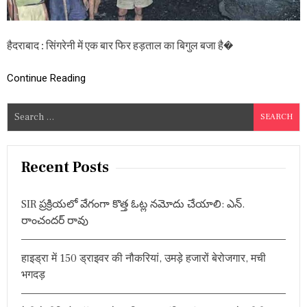
ता
ल
का
बि
हैदराबाद : सिंगरेनी में एक बार फिर हड़ताल का बिगुल बजा है�
गु
ल
Continue Reading
,
नि
जी
S
क
e
र
ण
a
के
r
Recent Posts
वि
c
रो
ध
h
SIR ప్రక్రియలో వేగంగా కొత్త ఓట్ల నమోదు చేయాలి: ఎన్.
औ
f
र
రాంచందర్ రావు
o
अ
न्य
r
मां
हाइड्रा में 150 ड्राइवर की नौकरियां, उमड़े हजारों बेरोजगार, मची
:
गों
भगदड़
के
स
म