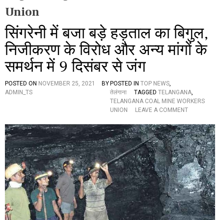
Union
सिंगरेनी में बजा बड़े हड़ताल का बिगुल,
निजीकरण के विरोध और अन्य मांगों के
समर्थन में 9 दिसंबर से जंग
POSTED ON
NOVEMBER 25, 2021
BY
POSTED IN
TOP NEWS
,
ADMIN_TS
तेलंगाना
TAGGED
TELANGANA
,
TELANGANA COAL MINE WORKERS
O
UNION
LEAVE A COMMENT
N
सिं
ग
रे
नी
में
ब
जा
ब
ड़े
ह
ड़