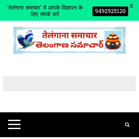
X
'तेलंगाना समाचार' में आपके विज्ञापन के
9492925120
लिए संपर्क करें
S
k
i
p
t
o
c
o
n
t
e
n
t