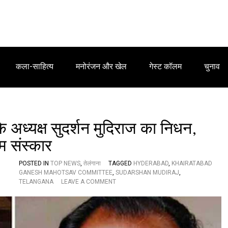
कला-साहित्य
मनोरंजन और खेल
गेस्ट कॉलम
चुनाव
 अध्यक्ष सुदर्शन मुदिराज का निधन,
िम संस्कार
POSTED IN
TOP NEWS
,
तेलंगाना
TAGGED
HYDERABAD
,
KHAIRATABAD
GANESH MAHOTSAV COMMITTEE
,
SUDARSHAN MUDIRAJ
,
O
TELANGANA
LEAVE A COMMENT
N
खै
र
ता
बा