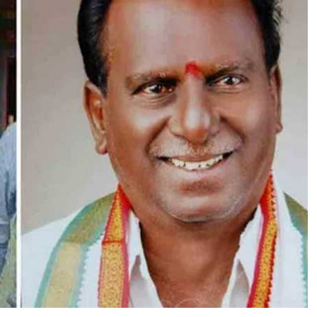
द
ग
णे
श
म
हो
त्स
व
स
मि
ति
के
अ
ध्य
क्ष
सु
द
र्श
न
मु
दि
रा
ज
का