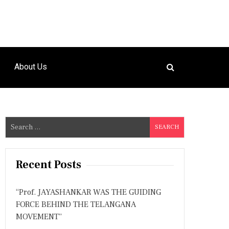
About Us
S
e
a
r
Recent Posts
c
h
“Prof. JAYASHANKAR WAS THE GUIDING
f
FORCE BEHIND THE TELANGANA
o
MOVEMENT”
r