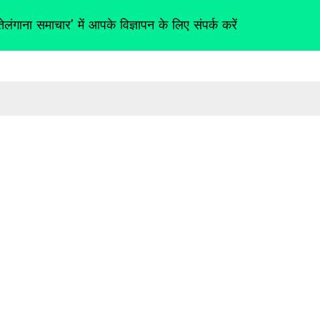
तेलंगाना समाचार' में आपके विज्ञापन के लिए संपर्क करें