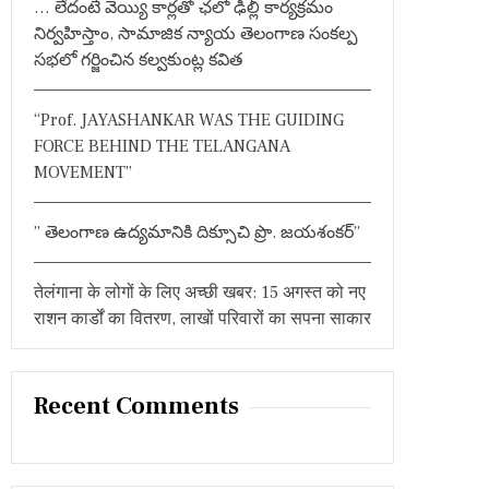
… లేదంటే వెయ్యి కార్లతో ఛలో ఢిల్లీ కార్యక్రమం
:
నిర్వహిస్తాం, సామాజిక న్యాయ తెలంగాణ సంకల్ప
సభలో గర్జించిన కల్వకుంట్ల కవిత
“Prof. JAYASHANKAR WAS THE GUIDING
FORCE BEHIND THE TELANGANA
MOVEMENT”
” తెలంగాణ ఉద్యమానికి దిక్సూచి ప్రొ. జయశంకర్”
तेलंगाना के लोगों के लिए अच्छी खबर: 15 अगस्त को नए
राशन कार्डों का वितरण, लाखों परिवारों का सपना साकार
Recent Comments