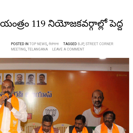
 సాయంత్రం 119 నియోజకవర్గాల్లో పెద్ద
POSTED IN
TOP NEWS
,
तेलंगाना
TAGGED
BJP
,
STREET CORNER
O
MEETING
,
TELANGANA
LEAVE A COMMENT
N
స్ట్రీ
ట్
కా
ర్న
ర్
మీ
టిం
గ్
:
2
8
న
సా
యం