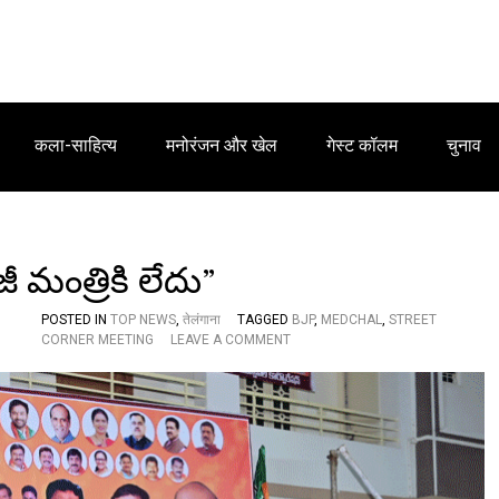
कला-साहित्य
मनोरंजन और खेल
गेस्ट कॉलम
चुनाव
జీ మంత్రికి లేదు”
POSTED IN
TOP NEWS
,
तेलंगाना
TAGGED
BJP
,
MEDCHAL
,
STREET
O
CORNER MEETING
LEAVE A COMMENT
N
“
న
న్ను
వి
మ
ర్శిం