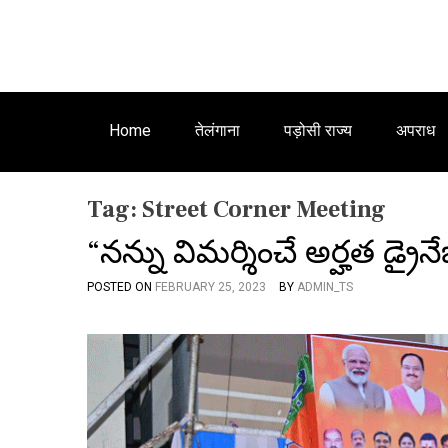
Home
तेलंगाना
पड़ोसी राज्य
अपराध
Tag:
Street Corner Meeting
“నన్ను విమర్శించే అర్హత డ్రైనే
POSTED ON
FEBRUARY 25, 2023
BY
ADMIN_TS