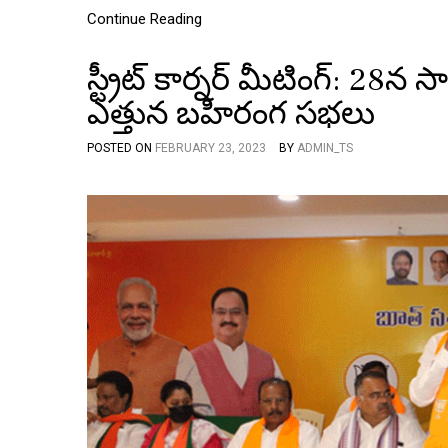
Continue Reading
స్ట్రీట్ కార్నర్ మీటింగ్: 28న
ఎత్తున బహిరంగ సభలు
POSTED ON
FEBRUARY 23, 2023
BY
ADMIN_TS