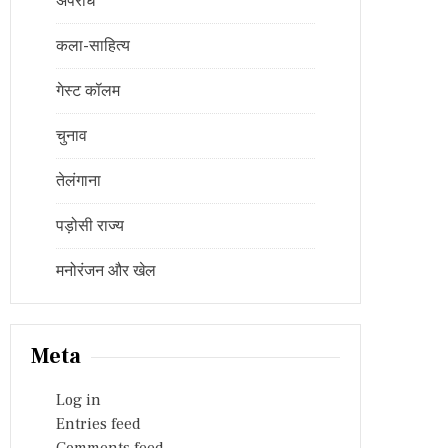
अपराध
कला-साहित्य
गेस्ट कॉलम
चुनाव
तेलंगाना
पड़ोसी राज्य
मनोरंजन और खेल
Meta
Log in
Entries feed