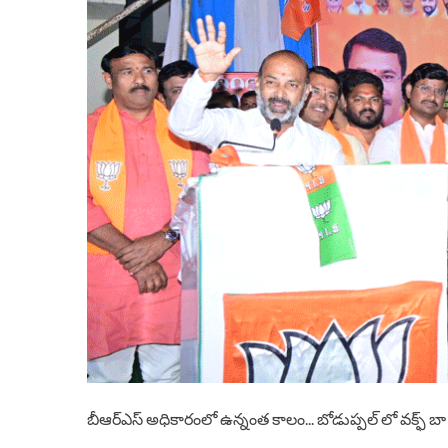
బీఆర్ఎస్ అధికారంలో ఉన్నంత కాలం... బోడుప్పల్ లో వక్ఫ్ బా