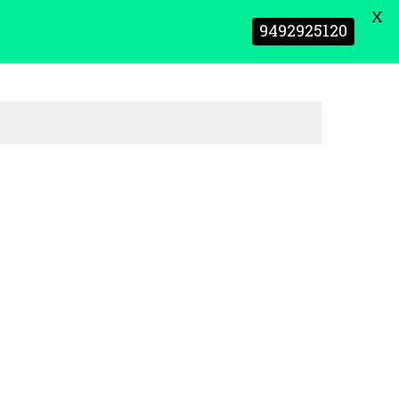
X
9492925120