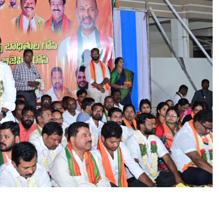
చే
అ
ర్హ
త
డ్రై
నే
జీ
మం
త్రి
కి
లే
దు
”