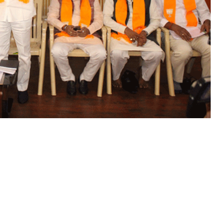
త్రం
1
1
9
ని
యో
జ
క
వ
ర్గా
ల్లో
పె
ద్ద
ఎ
త్తు
న
బ
హి
రం
గ
స
భ
లు