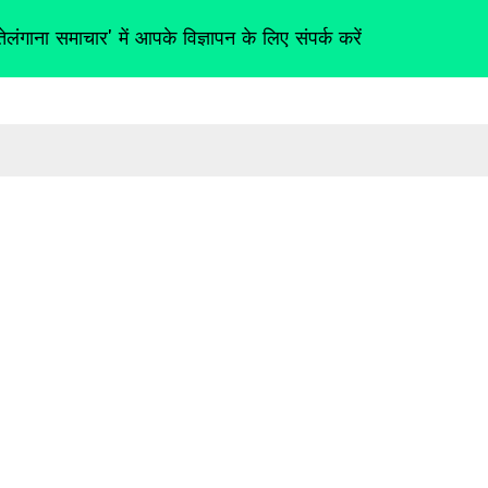
तेलंगाना समाचार' में आपके विज्ञापन के लिए संपर्क करें