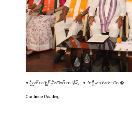
• స్ట్రీట్ కార్నర్ మీటింగ్ లు భేష్… • పార్టీ నాయకులను �
Continue Reading