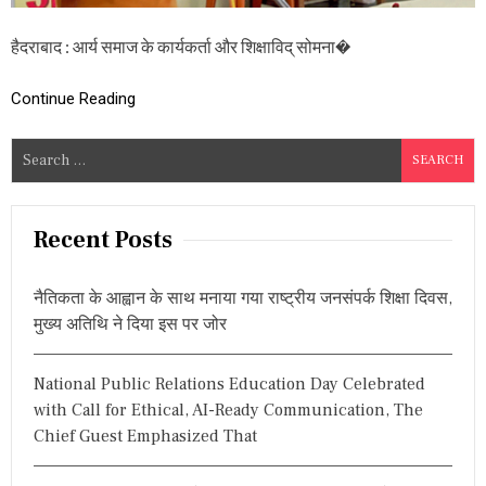
थ
श
हैदराबाद : आर्य समाज के कार्यकर्ता और शिक्षाविद् सोमना�
र्मा
की
स्मृ
Continue Reading
ति
में
शां
S
ति
e
स
a
भा
आ
r
Recent Posts
यो
c
जि
h
त
नैतिकता के आह्वान के साथ मनाया गया राष्ट्रीय जनसंपर्क शिक्षा दिवस,
,
f
मुख्य अतिथि ने दिया इस पर जोर
व
o
क्ता
r
ओं
National Public Relations Education Day Celebrated
ने
:
कि
with Call for Ethical, AI-Ready Communication, The
या
Chief Guest Emphasized That
से
वा
ओं