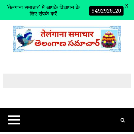
X
'तेलंगाना समाचार' में आपके विज्ञापन के
9492925120
लिए संपर्क करें
S
k
i
p
t
o
c
o
n
t
e
n
t