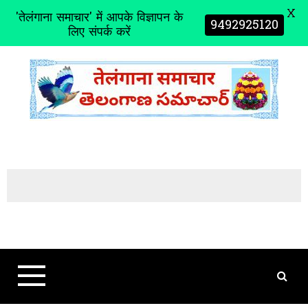
X
'तेलंगाना समाचार' में आपके विज्ञापन के
9492925120
लिए संपर्क करें
S
k
i
p
t
o
c
o
n
t
e
n
t