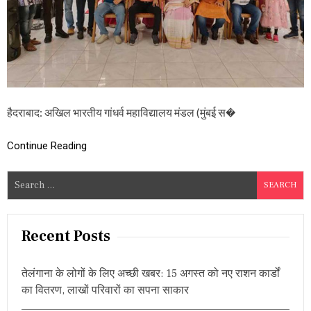
गु
रु
पू
र्णि
मा
औ
र
दी
क्षां
हैदराबाद: अखिल भारतीय गांधर्व महाविद्यालय मंडल (मुंबई स�
त
स
मा
Continue Reading
रो
ह
S
की
e
धू
म
a
,
r
Recent Posts
झू
c
म
उ
h
ठे
तेलंगाना के लोगों के लिए अच्छी खबर: 15 अगस्त को नए राशन कार्डों
f
क
का वितरण, लाखों परिवारों का सपना साकार
o
ला
का