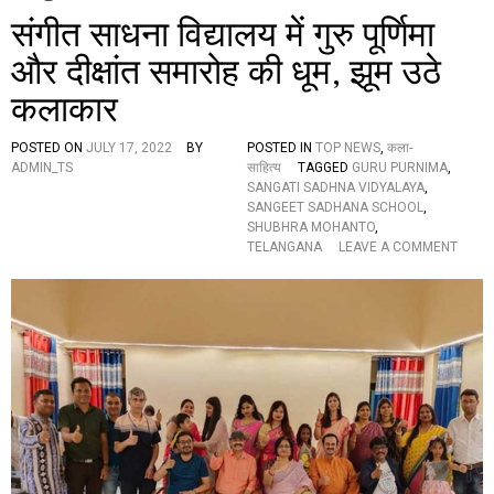
संगीत साधना विद्यालय में गुरु पूर्णिमा
और दीक्षांत समारोह की धूम, झूम उठे
कलाकार
POSTED ON
JULY 17, 2022
BY
POSTED IN
TOP NEWS
,
कला-
ADMIN_TS
साहित्य
TAGGED
GURU PURNIMA
,
SANGATI SADHNA VIDYALAYA
,
SANGEET SADHANA SCHOOL
,
SHUBHRA MOHANTO
,
O
TELANGANA
LEAVE A COMMENT
N
सं
गी
त
सा
ध
ना
वि
द्या
ल
य
में