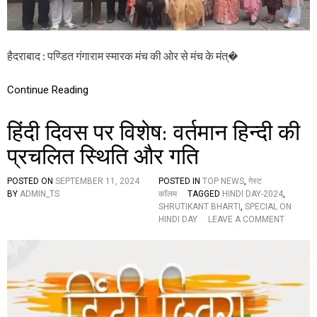
च
ने
कि
या
हैदराबाद : पण्डित गंगाराम स्मारक मंच की ओर से मंच के मंत्�
श्रु
ति
का
Continue Reading
न्त
भा
र
हिंदी दिवस पर विशेष: वर्तमान हिन्दी की
ती
को
प्रचलित स्थिति और गति
स
म्मा
POSTED ON
SEPTEMBER 11, 2024
POSTED IN
TOP NEWS
,
गेस्ट
नि
BY
ADMIN_TS
कॉलम
TAGGED
HINDI DAY-2024
,
त
SHRUTIKANT BHARTI
,
SPECIAL ON
,
O
HINDI DAY
LEAVE A COMMENT
इ
N
न
हिं
व
दी
क्ता
दि
ओं
व
ने
स
दी
प
ब