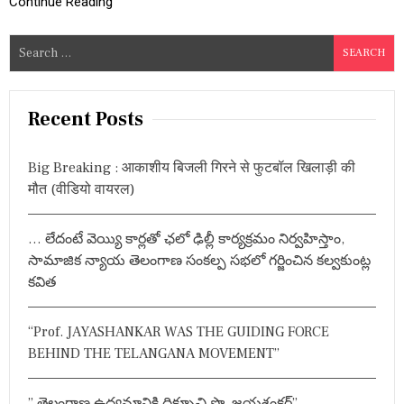
Continue Reading
त
में
S
रा
e
ष्ट्र
भा
a
षा
r
Recent Posts
हिं
c
दी
के
h
ना
Big Breaking : आकाशीय बिजली गिरने से फुटबॉल खिलाड़ी की
f
य
मौत (वीडियो वायरल)
o
क
औ
r
र
… లేదంటే వెయ్యి కార్లతో ఛలో ఢిల్లీ కార్యక్రమం నిర్వహిస్తాం,
:
र
సామాజిక న్యాయ తెలంగాణ సంకల్ప సభలో గర్జించిన కల్వకుంట్ల
क्ष
क
కవిత
पं
डि
त
“Prof. JAYASHANKAR WAS THE GUIDING FORCE
गं
BEHIND THE TELANGANA MOVEMENT”
गा
रा
म
” తెలంగాణ ఉద్యమానికి దిక్సూచి ప్రొ. జయశంకర్”