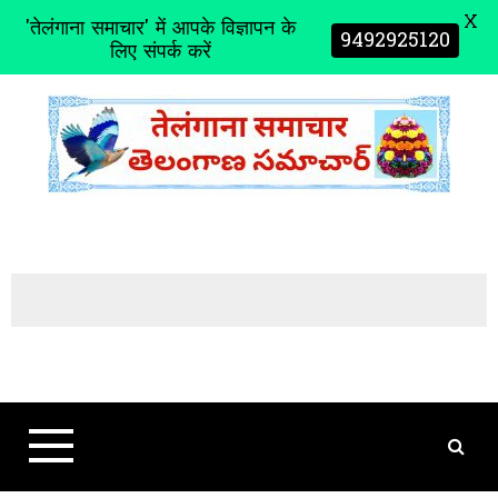
X
'तेलंगाना समाचार' में आपके विज्ञापन के
9492925120
लिए संपर्क करें
S
k
i
p
t
o
c
o
n
t
e
n
t