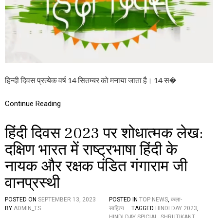
र
धा
वि
ई
शे
औ
ष
र
:
व
र्त
मा
न
हिन्दी दिवस प्रत्येक वर्ष 14 सितम्बर को मनाया जाता है। 14 स�
हि
न्दी
की
Continue Reading
प्र
च
लि
हिंदी दिवस 2023 पर शोधात्मक लेख:
त
स्थि
दक्षिण भारत में राष्ट्रभाषा हिंदी के
ति
नायक और रक्षक पंडित गंगाराम जी
औ
र
वानप्रस्थी
ग
ति
POSTED ON
SEPTEMBER 13, 2023
POSTED IN
TOP NEWS
,
कला-
BY
ADMIN_TS
साहित्य
TAGGED
HINDI DAY 2023
,
HINDI DAY SPICIAL
,
SHRUTIKANT