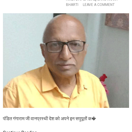
O
BHARTI
LEAVE A COMMENT
N
हिं
दी
दि
व
स
2
0
2
3
प
र
शो
धा
त्म
क
ले
ख
:
द
क्षि
पंडित गंगाराम जी वानप्रस्थी देश को अपने इन सपुपूतों क�
ण
भा
र