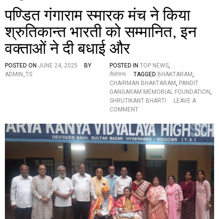
पण्डित गंगाराम स्मारक मंच ने किया
श्रुतिकान्त भारती को सम्मानित, इन
वक्ताओं ने दी बधाई और
POSTED ON
JUNE 24, 2025
BY
POSTED IN
TOP NEWS
,
ADMIN_TS
तेलंगाना
TAGGED
BHAKTARAM
,
CHAIRMAN BHAKTARAM
,
PANDIT
GANGARAM MEMORIAL FOUNDATION
,
SHRUTIKANT BHARTI
LEAVE A
O
COMMENT
N
प
ण्डि
त
गं
गा
रा
म
स्मा
र
क
मं