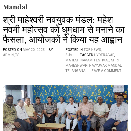
Mandal
श्री माहेश्वरी नवयुवक मंडल: महेश
नवमी महोत्सव को धूमधाम से मनाने का
फैसला, आयोजकों ने किया यह आह्वान
POSTED ON
MAY 20, 2023
BY
POSTED IN
TOP NEWS
,
ADMIN_TS
तेलंगाना
TAGGED
HYDERABAD
,
MAHESH NAVAMI FESTIVAL
,
SHRI
MAHESHWARI NAVYUVAK MANDAL
,
O
TELANGANA
LEAVE A COMMENT
N
श्री
मा
हे
श्व
री
न
व
यु
व
क