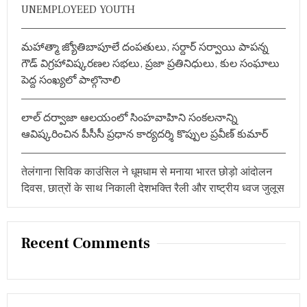
UNEMPLOYEED YOUTH
स
ला
,
आ
మహాత్మా జ్యోతిబాపూలే దంపతులు, సర్దార్ సర్వాయి పాపన్న
यो
గౌడ్ విగ్రహావిష్కరణల సభలు, ప్రజా ప్రతినిధులు, కుల సంఘాలు
ज
పెద్ద సంఖ్యలో పాల్గొనాలి
कों
ने
कि
లాల్ దర్వాజా ఆలయంలో సింహవాహిని సంకలనాన్ని
या
य
ఆవిష్కరించిన పీసీసీ ప్రధాన కార్యదర్శి కొప్పుల ప్రవీణ్ కుమార్
ह
आ
ह्वा
तेलंगाना सिविक काउंसिल ने धूमधाम से मनाया भारत छोड़ो आंदोलन
न
दिवस, छात्रों के साथ निकाली देशभक्ति रैली और राष्ट्रीय ध्वज जुलूस
Recent Comments