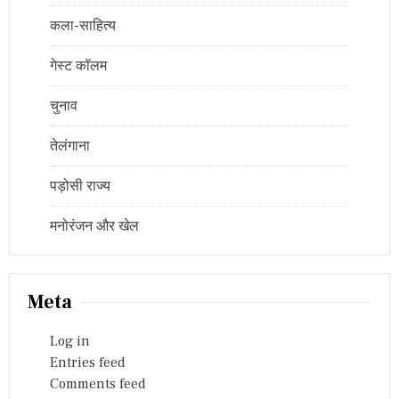
कला-साहित्य
गेस्ट कॉलम
चुनाव
तेलंगाना
पड़ोसी राज्य
मनोरंजन और खेल
Meta
Log in
Entries feed
Comments feed