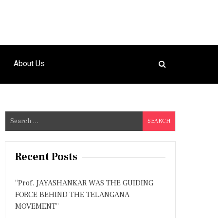
About Us
S
e
a
r
Recent Posts
c
h
“Prof. JAYASHANKAR WAS THE GUIDING
f
FORCE BEHIND THE TELANGANA
o
MOVEMENT”
r