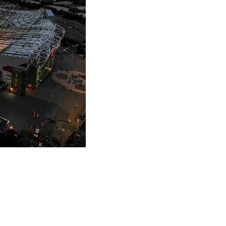
ना
म
इं
ग्लैं
ड
के
बी
च
दू
स
रा
टी
-
2
0
मै
च
आ
ज
,
यु
वा
खि
ला