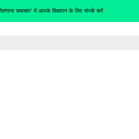
तेलंगाना समाचार' में आपके विज्ञापन के लिए संपर्क करें