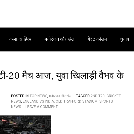
कला-साहित्य
मनोरंजन और खेल
गेस्ट कॉलम
चुनाव
ा टी-20 मैच आज, युवा खिलाड़ी वैभव के
POSTED IN
TOP NEWS
,
मनोरंजन और खेल
TAGGED
2ND-T20
,
CRICKET
NEWS
,
ENGLAND VS INDIA
,
OLD TRAFFORD STADIUM
,
SPORTS
O
NEWS
LEAVE A COMMENT
N
भा
र
त
ब