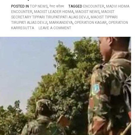
ब
ने
POSTED IN
TOP NEWS
,
गेस्ट कॉलम
TAGGED
ENCOUNTER
,
MADVI HIDMA
गी
ENCOUNTER
,
MAOIST LEADER HIDMA
,
MAOIST NEWS
,
MAOIST
न
SECRETARY TIPPARI TIRUPATIPATI ALIAS DEVJI
,
MAOIST TIPPARI
ई
TIRUPATI ALIAS DEVJI
,
MARKANDEYA
,
OPERATION KAGAR
,
OPERATION
पा
O
KARREGUTTA
LEAVE A COMMENT
र्टी
N
,
मा
इ
ओ
न
वा
मु
दी
द्दों
के
प
नु
र
क
हैं
सा
स
न
ब
प
की
र
न
वि
ज
श्ले
रें
ष
णा
त्म
क
ले