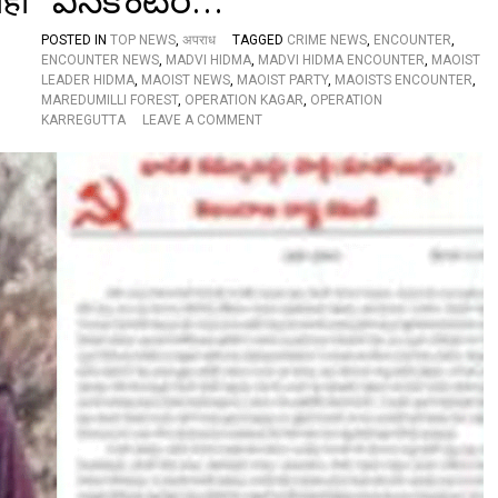
ोही” ఎన్‌కౌంటర్‌…
है
य
POSTED IN
TOP NEWS
,
अपराध
TAGGED
CRIME NEWS
,
ENCOUNTER
,
ह
ENCOUNTER NEWS
,
MADVI HIDMA
,
MADVI HIDMA ENCOUNTER
,
MAOIST
ब
LEADER HIDMA
,
MAOIST NEWS
,
MAOIST PARTY
,
MAOISTS ENCOUNTER
,
ड़ी
MAREDUMILLI FOREST
,
OPERATION KAGAR
,
OPERATION
ग
O
KARREGUTTA
LEAVE A COMMENT
ल
N
ती
मा
!
ओ
वा
दी
ने
हि
ड
मा
औ
र
शं
क
र
ए
न
का
उं