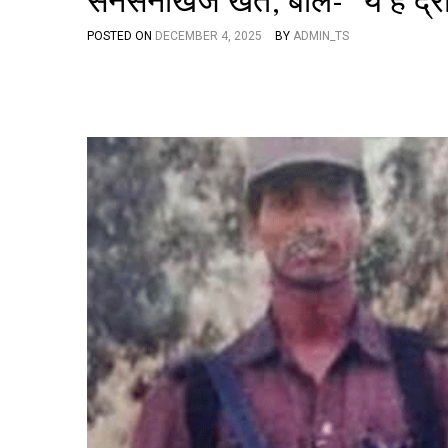
सनसनीखेज खत, बोले- “ये हैं द्र
POSTED ON
DECEMBER 4, 2025
BY
ADMIN_TS