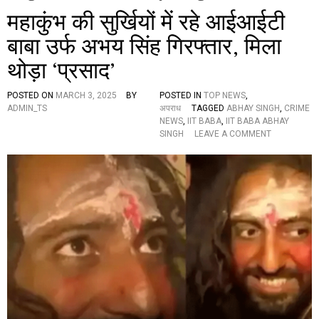
महाकुंभ की सुर्खियों में रहे आईआईटी
बाबा उर्फ अभय सिंह गिरफ्तार, मिला
थोड़ा ‘प्रसाद’
POSTED ON
MARCH 3, 2025
BY
POSTED IN
TOP NEWS
,
ADMIN_TS
अपराध
TAGGED
ABHAY SINGH
,
CRIME
NEWS
,
IIT BABA
,
IIT BABA ABHAY
O
SINGH
LEAVE A COMMENT
N
म
हा
कुं
भ
की
सु
र्खि
यों
में
र
हे
आ
ई