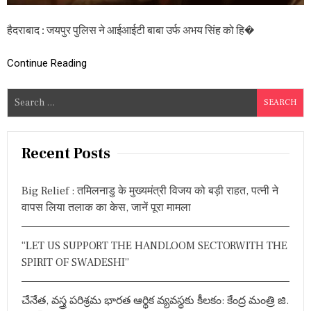
आ
ई
हैदराबाद : जयपुर पुलिस ने आईआईटी बाबा उर्फ अभय सिंह को हि�
टी
बा
बा
Continue Reading
उ
र्फ
अ
S
भ
e
य
a
सिं
ह
r
Recent Posts
गि
c
र
h
फ्ता
Big Relief : तमिलनाडु के मुख्यमंत्री विजय को बड़ी राहत, पत्नी ने
र
f
वापस लिया तलाक का केस, जानें पूरा मामला
,
o
मि
r
ला
“LET US SUPPORT THE HANDLOOM SECTORWITH THE
थो
:
ड़ा
SPIRIT OF SWADESHI”
‘
प्र
सा
చేనేత, వస్త్ర పరిశ్రమ భారత ఆర్థిక వ్యవస్థకు కీలకం: కేంద్ర మంత్రి జి.
द