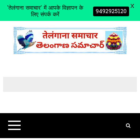
X
'तेलंगाना समाचार' में आपके विज्ञापन के
9492925120
लिए संपर्क करें
S
k
i
p
t
o
c
o
n
t
e
n
t