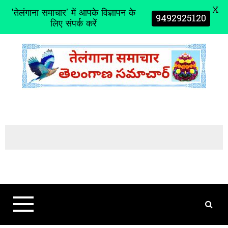
X
'तेलंगाना समाचार' में आपके विज्ञापन के
9492925120
लिए संपर्क करें
S
k
i
p
t
o
c
o
n
t
e
n
t