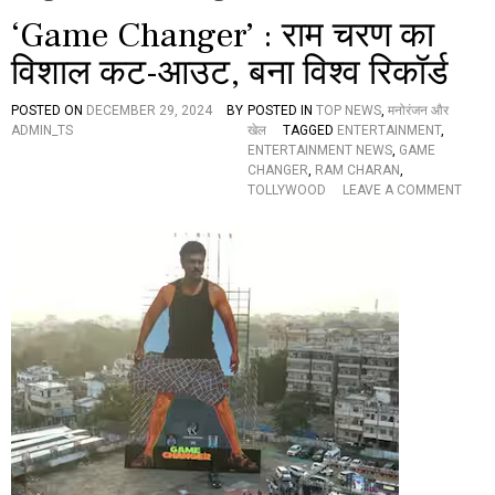
‘Game Changer’ : राम चरण का
विशाल कट-आउट, बना विश्व रिकॉर्ड
POSTED ON
DECEMBER 29, 2024
BY
POSTED IN
TOP NEWS
,
मनोरंजन और
ADMIN_TS
खेल
TAGGED
ENTERTAINMENT
,
ENTERTAINMENT NEWS
,
GAME
CHANGER
,
RAM CHARAN
,
O
TOLLYWOOD
LEAVE A COMMENT
N
‘
G
A
M
E
C
H
A
N
G
E
R
’
: