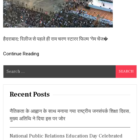
रा
म
च
र
ण
का
वि
हैदराबाद: रिलीज से पहले ही राम चरण स्टारर फिल्म 'गेम चेंज�
शा
ल
Continue Reading
क
ट
-
S
आ
e
उ
ट
a
,
r
Recent Posts
ब
c
ना
वि
h
नैतिकता के आह्वान के साथ मनाया गया राष्ट्रीय जनसंपर्क शिक्षा दिवस,
श्व
f
रि
मुख्य अतिथि ने दिया इस पर जोर
o
कॉ
र्ड
r
National Public Relations Education Day Celebrated
: