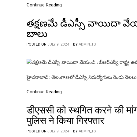
Continue Reading
తక్షణమే డీఎస్సీ వాయిదా వేయం
బాలు
POSTED ON
JULY 9, 2024
BY
ADMIN_TS
హైదరాబాద్ : తెలంగాణలో డీఎస్సీ నిరుద్యోగులు రెండు నెలలు
Continue Reading
डीएससी को स्थगित करने की मांग
पुलिस ने किया गिरफ्तार
POSTED ON
JULY 9, 2024
BY
ADMIN_TS