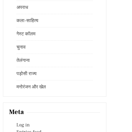
अपराध
कला-साहित्य
गेस्ट कॉलम
चुनाव
तेलंगाना
पड़ोसी राज्य
मनोरंजन और खेल
Meta
Log in