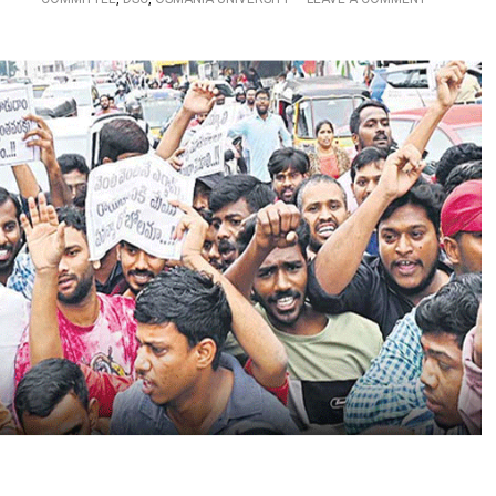
బీ
N
ఆ
डी
ర్
ए
ఎ
स
స్వీ
सी
రా
को
ష్ట్ర
स्थ
ఉ
गि
పా
त
ధ్య
क
క్షు
र
డు
ने
తుం
की
గ
मां
బా
ग
లు
को
ले
क
र
उ
म्मी
द
वा
रों
का