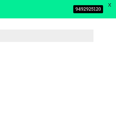
X
9492925120