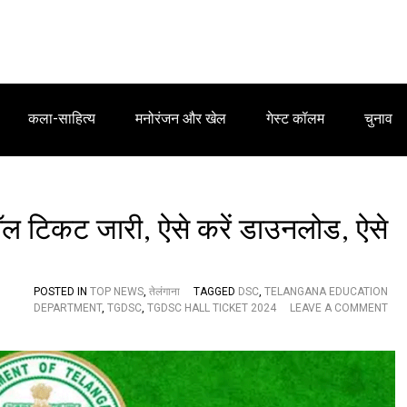
कला-साहित्य
मनोरंजन और खेल
गेस्ट कॉलम
चुनाव
ल टिकट जारी, ऐसे करें डाउनलोड, ऐसे
POSTED IN
TOP NEWS
,
तेलंगाना
TAGGED
DSC
,
TELANGANA EDUCATION
DEPARTMENT
,
TGDSC
,
TGDSC HALL TICKET 2024
LEAVE A COMMENT
O
N
B
I
G
N