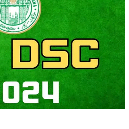
E
W
S
:
ते
लं
गा
ना
डी
ए
स
सी
हॉ
ल
टि
क
ट
जा
री
,
ऐ
से
क
रें