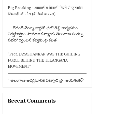
:
Big Breaking : आकाशीय बिजली गिरने से फुटबॉल
खिलाड़ी की मौत (वीडियो वायरल)
… లేదంటే వెయ్యి కార్లతో ఛలో ఢిల్లీ కార్యక్రమం
నిర్వహిస్తాం, సామాజిక న్యాయ తెలంగాణ సంకల్ప
సభలో గర్జించిన కల్వకుంట్ల కవిత
“Prof. JAYASHANKAR WAS THE GUIDING
FORCE BEHIND THE TELANGANA
MOVEMENT”
” తెలంగాణ ఉద్యమానికి దిక్సూచి ప్రొ. జయశంకర్”
Recent Comments