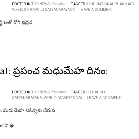
H
POSTED IN
TOP NEWS
,
गेस्ट कॉलम
TAGGED
62ND NATIONAL PHARMACY
-
O
WEEK
,
DR RAPOLU SATYANARAYANA
LEAVE A COMMENT
T
N
H
S
I
P
N
E
K
C
P
I
H
A
A
L
R
A
M
R
ial: ప్రపంచ మధుమేహ దినం:
A
T
C
I
Y
C
L
POSTED IN
TOP NEWS
,
गेस्ट कॉलम
TAGGED
DR RAPOLU
E
O
SATYANARAYANA
,
WORLD DIABETES DAY
LEAVE A COMMENT
:
N
6
W
2
O
వ
R
జా
ంలోని �
L
తీ
D
య
D
ఫా