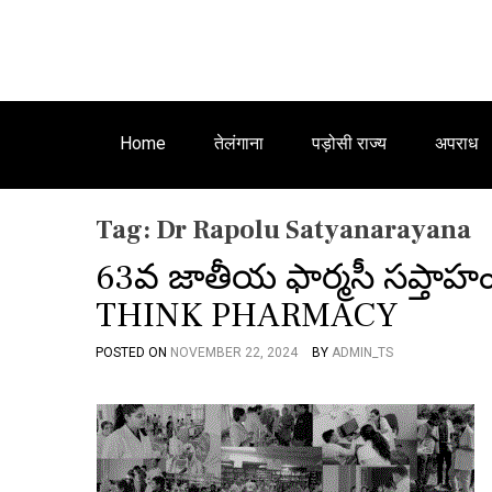
Home
तेलंगाना
पड़ोसी राज्य
अपराध
Tag:
Dr Rapolu Satyanarayana
63వ జాతీయ ఫార్మసీ సప్తా
THINK PHARMACY
POSTED ON
NOVEMBER 22, 2024
BY
ADMIN_TS