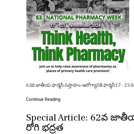
63వ జాతీయ ఫార్మసీ సప్తాహం-ఆరోగ్యానికి ఫార్మసీ17 - 23 
Continue Reading
Special Article: 62వ జాతీయ 
రోగి భద్రత