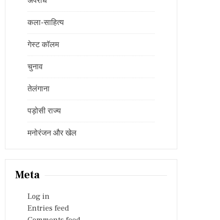
अपराध
कला-साहित्य
गेस्ट कॉलम
चुनाव
तेलंगाना
पड़ोसी राज्य
मनोरंजन और खेल
Meta
Log in
Entries feed