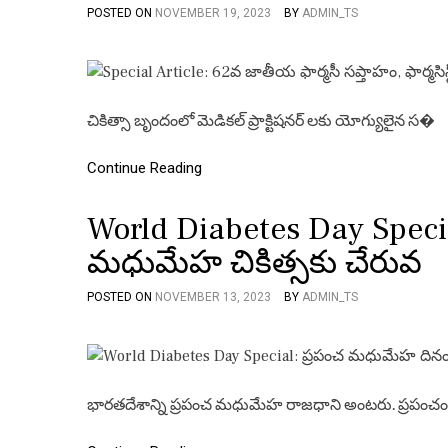
POSTED ON
NOVEMBER 19, 2023
BY
ADMIN_TS
చికిత్సా బృందంలో మెడికల్ ప్రాక్టిషనర్ లకు యోగ్యులైన స�
Continue Reading
World Diabetes Day Spec
మధుమేహ చికిత్సకు చేరువ
POSTED ON
NOVEMBER 13, 2023
BY
ADMIN_TS
భారతదేశాన్ని ప్రపంచ మధుమేహ రాజధాని అంటరు. ప్రపంచ