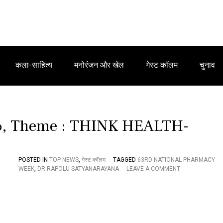
कला-साहित्य
मनोरंजन और खेल
गेस्ट कॉलम
चुनाव
హం, Theme : THINK HEALTH-
POSTED IN
TOP NEWS
,
गेस्ट कॉलम
TAGGED
63RD NATIONAL PHARMACY
O
WEEK
,
DR RAPOLU SATYANARAYANA
LEAVE A COMMENT
N
6
3
వ
జా
తీ