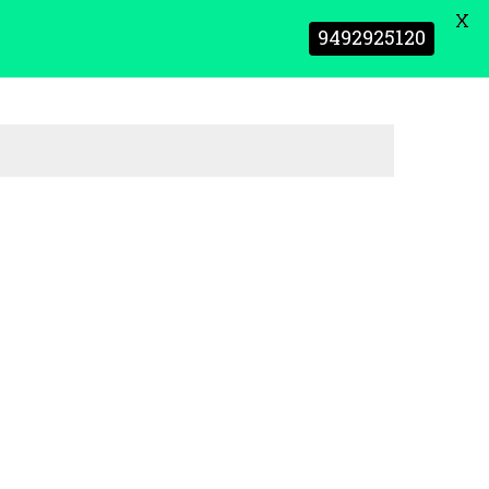
X
9492925120