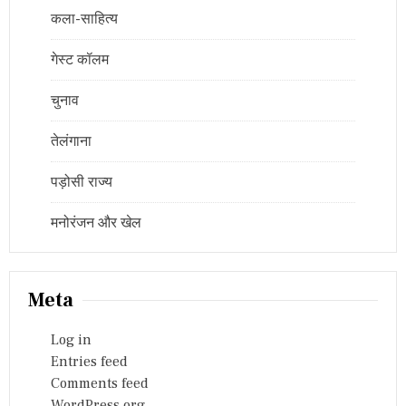
कला-साहित्य
गेस्ट कॉलम
चुनाव
तेलंगाना
पड़ोसी राज्य
मनोरंजन और खेल
Meta
Log in
Entries feed
Comments feed
WordPress.org