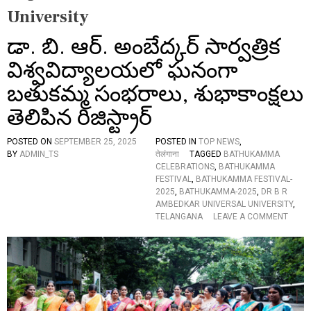
University
డా. బి. ఆర్. అంబేద్కర్ సార్వత్రిక
విశ్వవిద్యాలయలో ఘనంగా
బతుకమ్మ సంభరాలు, శుభాకాంక్షలు
తెలిపిన రిజిస్ట్రార్
POSTED ON
SEPTEMBER 25, 2025
POSTED IN
TOP NEWS
,
BY
ADMIN_TS
तेलंगाना
TAGGED
BATHUKAMMA
CELEBRATIONS
,
BATHUKAMMA
FESTIVAL
,
BATHUKAMMA FESTIVAL-
2025
,
BATHUKAMMA-2025
,
DR B R
AMBEDKAR UNIVERSAL UNIVERSITY
,
O
TELANGANA
LEAVE A COMMENT
N
డా
.
బి
.
ఆ
ర్