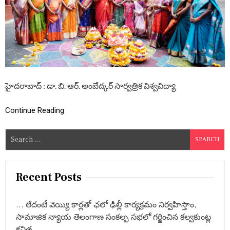
.
అం
బే
ద్క
ర్
సా
ర్వ
త్రి
క
హైదరాబాద్ : డా. బి. ఆర్. అంబేద్కర్ సార్వత్రిక విశ్వవిద్యా
వి
శ్వ
వి
Continue Reading
ద్యా
ల
య
S
లో
e
ఘ
a
నం
గా
r
Recent Posts
బ
c
తు
h
క
… లేదంటే వెయ్యి కార్లతో ఛలో ఢిల్లీ కార్యక్రమం నిర్వహిస్తాం,
మ్మ
f
సామాజిక న్యాయ తెలంగాణ సంకల్ప సభలో గర్జించిన కల్వకుంట్ల
సం
o
భ
కవిత