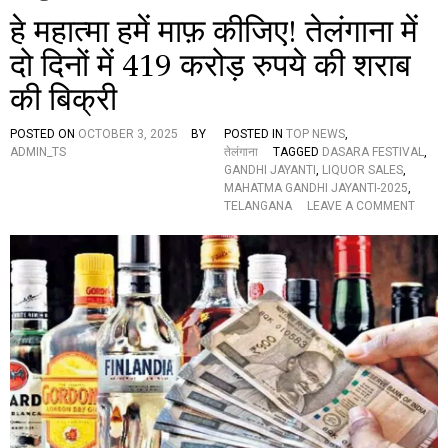
हे महात्मा हमें माफ़ कीजिए! तेलंगाना में
दो दिनों में 419 करोड़ रुपये की शराब
की बिक्री
POSTED ON
OCTOBER 3, 2025
BY
POSTED IN
TOP NEWS
,
ADMIN_TS
तेलंगाना
TAGGED
DASARA FESTIVAL
,
GANDHI JAYANTI
,
LIQUOR SALES
,
MAHATMA GANDHI JAYANTI-2025
,
O
TELANGANA
LEAVE A COMMENT
N
हे
म
हा
त्मा
ह
में
मा
फ़
की
जि
ए
!