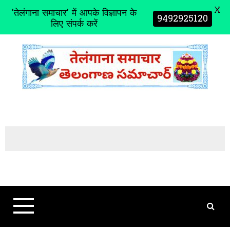
X
'तेलंगाना समाचार' में आपके विज्ञापन के
9492925120
लिए संपर्क करें
S
k
i
p
t
o
c
o
n
t
e
n
t