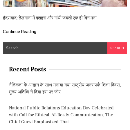
ते
लं
गा
हैदराबाद: तेलंगाना में दशहरा और गांधी जयंती एक ही दिन मना
ना
में
दो
Continue Reading
दि
नों
में
S
4
e
1
a
9
क
r
Recent Posts
रो
c
ड़
h
रु
नैतिकता के आह्वान के साथ मनाया गया राष्ट्रीय जनसंपर्क शिक्षा दिवस,
प
f
मुख्य अतिथि ने दिया इस पर जोर
ये
o
की
r
श
National Public Relations Education Day Celebrated
रा
:
ब
with Call for Ethical, AI-Ready Communication, The
की
Chief Guest Emphasized That
बि
क्री