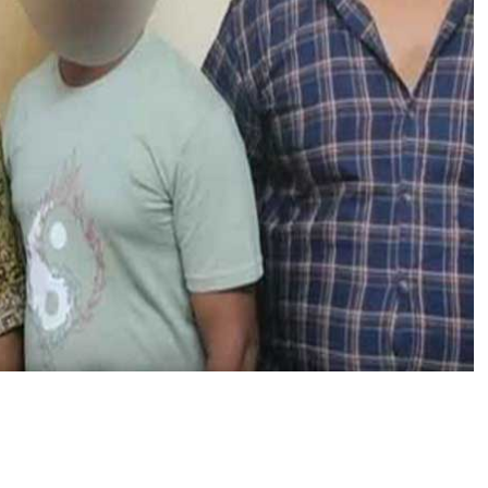
द
में
क्रि
के
ट
स
ट्टे
बा
जी
रै
के
ट
का
भं
डा
फो
ड़
,
चा
र
गि
र
फ्ता
र
औ