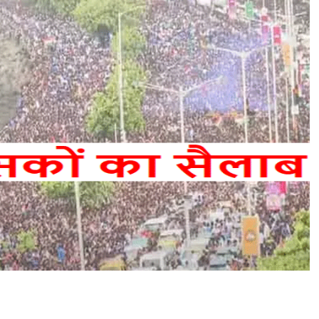
टी
म
इं
डि
या
का
रो
ड
शो
,
स
मु
द्र
कि
ना
रे
उ
म
ड़े
क्रि
के
ट
प्र
शं