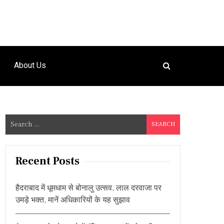
About Us
S
e
a
r
Recent Posts
c
h
हैदराबाद में धूमधाम से बोनालु उत्सव, लाल दरवाजा पर
f
उमड़े भक्त, मानें अधिकारियों के यह सुझाव
o
r