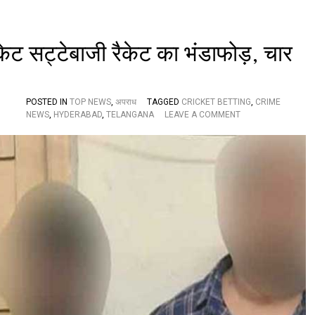
स
क
(
वी
ेट सट्टेबाजी रैकेट का भंडाफोड़, चार
डि
यो
/
फो
टो
POSTED IN
TOP NEWS
,
अपराध
TAGGED
CRICKET BETTING
,
CRIME
O
)
NEWS
,
HYDERABAD
,
TELANGANA
LEAVE A COMMENT
N
C
R
I
M
E
N
E
W
S
:
है
द
रा
बा