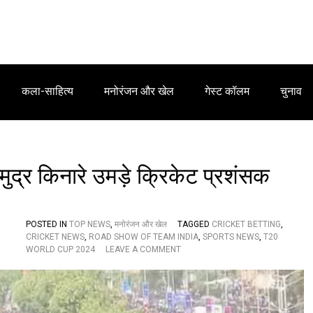
कला-साहित्य
मनोरंजन और खेल
गेस्ट कॉलम
चुनाव
समुद्र किनारे उमड़े क्रिकेट प्रशंसक
POSTED IN
TOP NEWS
,
मनोरंजन और खेल
TAGGED
CRICKET BETTING
,
CRICKET NEWS
,
ROAD SHOW OF TEAM INDIA
,
SPORTS NEWS
,
T20
O
WORLD CUP 2024
LEAVE A COMMENT
N
मुं
ब
ई
में