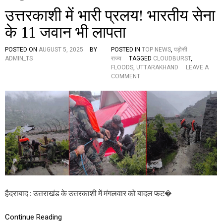
उत्तरकाशी में भारी प्रलय! भारतीय सेना
के 11 जवान भी लापता
POSTED ON
AUGUST 5, 2025
BY
POSTED IN
TOP NEWS
,
पड़ोसी
ADMIN_TS
राज्य
TAGGED
CLOUDBURST
,
FLOODS
,
UTTARAKHAND
LEAVE A
O
COMMENT
N
उ
त्त
र
का
शी
में
भा
री
प्र
ल
य
!
हैदराबाद : उत्तराखंड के उत्तरकाशी में मंगलवार को बादल फट�
भा
र
Continue Reading
ती