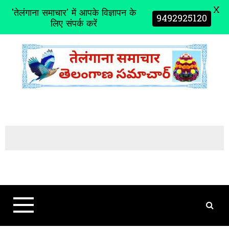
X
'तेलंगाना समाचार' में आपके विज्ञापन के
9492925120
लिए संपर्क करें
S
k
i
p
t
o
c
o
n
t
e
n
t