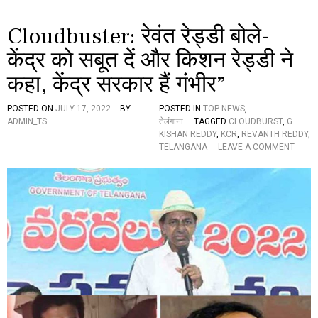
य
से
Cloudbuster: रेवंत रेड्डी बोले-
ना
के
केंद्र को सबूत दें और किशन रेड्डी ने
1
1
कहा, केंद्र सरकार हैं गंभीर”
ज
वा
POSTED ON
JULY 17, 2022
BY
POSTED IN
TOP NEWS
,
न
ADMIN_TS
तेलंगाना
TAGGED
CLOUDBURST
,
G
भी
KISHAN REDDY
,
KCR
,
REVANTH REDDY
,
ला
O
TELANGANA
LEAVE A COMMENT
प
N
ता
C
L
O
U
D
B
U
S
T
E
R
: