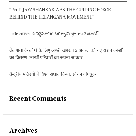
:
,
“Prof. JAYASHANKAR WAS THE GUIDING FORCE
कें
द्र
BEHIND THE TELANGANA MOVEMENT”
स
र
का
” తెలంగాణ ఉద్యమానికి దిక్సూచి ప్రొ. జయశంకర్”
र
हैं
गं
तेलंगाना के लोगों के लिए अच्छी खबर: 15 अगस्त को नए राशन कार्डों
भी
का वितरण, लाखों परिवारों का सपना साकार
र
”
केंद्रीय मंत्रियों ने विश्वासघात किया: सोनम वांगचुक
Recent Comments
Archives