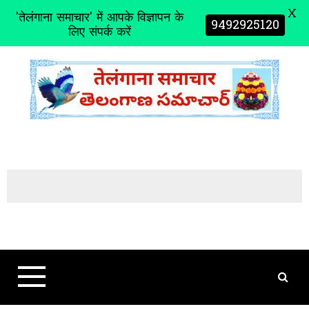
X
'तेलंगाना समाचार' में आपके विज्ञापन के
9492925120
लिए संपर्क करें
S
k
i
p
t
o
c
o
n
t
e
n
t