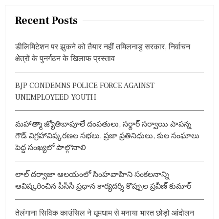
a
,
r
चे
Recent Posts
रु
c
कु
h
सु
डीलिमिटेशन पर झुकने को तैयार नहीं तमिलनाडु सरकार, निर्वाचन
f
धा
क्षेत्रों के पुनर्गठन के खिलाफ प्रस्ताव
क
o
र
r
ने
BJP CONDEMNS POLICE FORCE AGAINST
:
कि
UNEMPLOYEED YOUTH
या
स
भी
द
మహాత్మా జ్యోతిబాపూలే దంపతులు, సర్దార్ సర్వాయి పాపన్న
लों
గౌడ్ విగ్రహావిష్కరణల సభలు, ప్రజా ప్రతినిధులు, కుల సంఘాలు
को
పెద్ద సంఖ్యలో పాల్గొనాలి
आ
ह्वा
न
లాల్ దర్వాజా ఆలయంలో సింహవాహిని సంకలనాన్ని
ఆవిష్కరించిన పీసీసీ ప్రధాన కార్యదర్శి కొప్పుల ప్రవీణ్ కుమార్
तेलंगाना सिविक काउंसिल ने धूमधाम से मनाया भारत छोड़ो आंदोलन