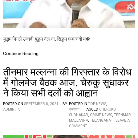
मा
र
म
ल्ल
न्ना
की
गि
युद्धम मिगले उंन्नदी युद्धम नेल ना, सिद्धम गम्मन्नदी म�
र
फ्ता
री
Continue Reading
के
वि
तीनमार मल्लन्ना की गिरफ्तार के विरोध
रो
ध
में गोलमेज बैठक आज, चेरुकु सुधाकर
में
गो
ने किया सभी दलों को आह्वान
ल
मे
ज
POSTED ON
SEPTEMBER 8, 2021
BY
POSTED IN
TOP NEWS
,
बै
ADMIN_TS
तेलंगाना
TAGGED
CHERUKU
ठ
SUDHAKAR
,
CRIME NEWS
,
TEENMAR
क
MALLANNA
,
TELANGANA
LEAVE A
,
O
COMMENT
लो
N
क
ती