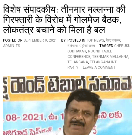
विशेष संपादकीय: तीनमार मल्लन्ना की
गिरफ्तारी के विरोध में गोलमेज बैठक,
लोकतंत्र बचाने को मिला है बल
POSTED ON
SEPTEMBER 9, 2021
BY
POSTED IN
TOP NEWS
,
गेस्ट कॉलम
,
ADMIN_TS
तेलंगाना
,
पड़ोसी राज्य
TAGGED
CHERUKU
SUDHAKAR
,
ROUND TABLE
CONFERENCE
,
TEENMAR MALLANNA
,
TELANGANA
,
TELANGANA INTI
O
PARTY
LEAVE A COMMENT
N
वि
शे
ष
सं
पा
द
की
य
:
ती
न