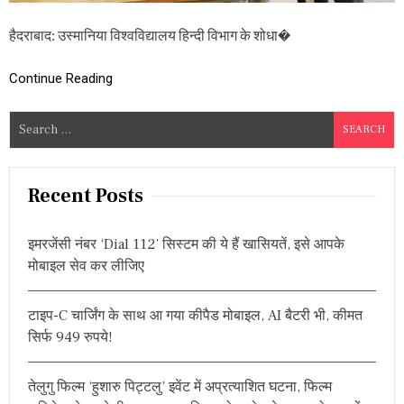
धि
,
हैदराबाद: उस्मानिया विश्वविद्यालय हिन्दी विभाग के शोधा�
य
ह
र
Continue Reading
हा
वि
S
ष
य
e
a
r
Recent Posts
c
h
इमरजेंसी नंबर ‘Dial 112’ सिस्टम की ये हैं खासियतें, इसे आपके
f
मोबाइल सेव कर लीजिए
o
r
टाइप-C चार्जिंग के साथ आ गया कीपैड मोबाइल, AI बैटरी भी, कीमत
:
सिर्फ 949 रुपये!
तेलुगु फिल्म ‘हुशारु पिट्टलु’ इवेंट में अप्रत्याशित घटना, फिल्म