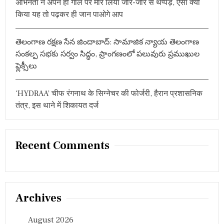
अभिनेता ने अपने ही गाल पर मार लिया जोर-जोर से थप्पड़, ऐसा क्यों
किया यह तो पढ़कर ही जान पाओगे आप
తెలంగాణ రక్షణ సేన జిందాబాద్: సామాజిక న్యాయ తెలంగాణ
సంకల్ప సభకు సర్వం సిద్ధం, ప్రాంగణంలో పలువురు ప్రముఖుల
ఫ్లెక్సీలు
‘HYDRAA’ चीफ रंगनाथ के सिग्नेचर की फोर्जरी, हैरान प्रशासनिक
तंत्र, इस थाने में शिकायत दर्ज
Recent Comments
Archives
August 2026