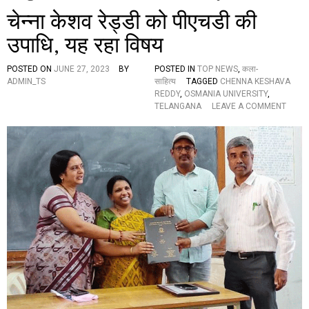
चेन्ना केशव रेड्डी को पीएचडी की
उपाधि, यह रहा विषय
POSTED ON
JUNE 27, 2023
BY
POSTED IN
TOP NEWS
,
कला-
ADMIN_TS
साहित्य
TAGGED
CHENNA KESHAVA
REDDY
,
OSMANIA UNIVERSITY
,
O
TELANGANA
LEAVE A COMMENT
N
चे
न्ना
के
श
व
रे
ड्डी
को
पी
ए
च
डी
की
उ
पा