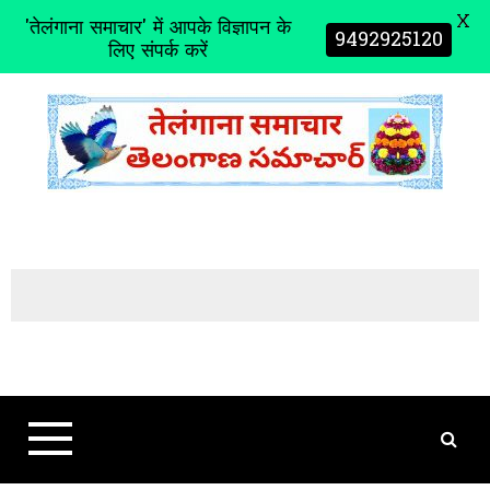
X
'तेलंगाना समाचार' में आपके विज्ञापन के
9492925120
लिए संपर्क करें
S
k
i
p
t
o
c
o
n
t
e
n
t