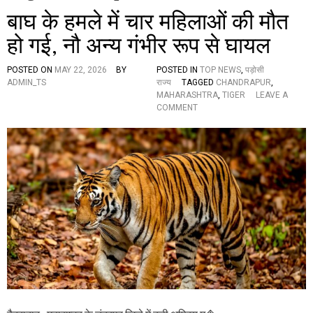
बाघ के हमले में चार महिलाओं की मौत
हो गई, नौ अन्य गंभीर रूप से घायल
POSTED ON
MAY 22, 2026
BY
POSTED IN
TOP NEWS
,
पड़ोसी
ADMIN_TS
राज्य
TAGGED
CHANDRAPUR
,
MAHARASHTRA
,
TIGER
LEAVE A
O
COMMENT
N
बा
घ
के
ह
म
ले
में
चा
र
म
हि
ला
ओं
की
मौ