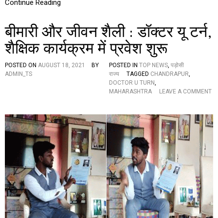
Continue Reading
र
त्न
पु
बीमारी और जीवन शैली : डॉक्टर यू टर्न,
र
स्का
शैक्षिक कार्यक्रम में प्रवेश शुरू
र
2
0
POSTED ON
AUGUST 18, 2021
BY
POSTED IN
TOP NEWS
,
पड़ोसी
2
ADMIN_TS
राज्य
TAGGED
CHANDRAPUR
,
2
DOCTOR U TURN
,
से
MAHARASHTRA
LEAVE A COMMENT
स्कॉ
O
ल
N
र
बी
स
मा
र्च
री
ए
औ
का
र
द
जी
मी
व
के
न
सं
शै
स्था
ली
प
:
क
डॉ