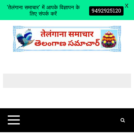
X
'तेलंगाना समाचार' में आपके विज्ञापन के
9492925120
लिए संपर्क करें
S
k
i
p
t
o
c
o
n
t
e
n
t