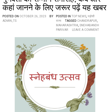
त्स
कहां जानने के लिए जरूर पढ़ें यह खबर
व
,
प
POSTED ON
OCTOBER 26, 2023
BY
POSTED IN
TOP NEWS
,
पड़ोसी
हि
ADMIN_TS
राज्य
TAGGED
CHANDRAPUR
,
ल्या
MAHARASHTRA
,
SNEHABANDH
दि
O
PARIVAR
LEAVE A COMMENT
व
N
सी
स्ने
र
ह
क्त
बं
दा
ध
न
प
आ
रि
णि
वा
…
र
:
स्ने
ह
मि
ल
न
औ
र
गु