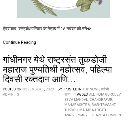
सं
र
क
गु
ल्प
ण
वं
त
हैदराबाद: स्नेहबंध परिवार के नेतृत्व में 16 नवंबर को स्ने�
स
म्मा
न
Continue Reading
स
मा
गांधीनगर येथे राष्ट्रसंत तुकडोजी
रो
ह
महाराज पुण्यतिथी महोत्सव, पहिल्या
की
तै
दिवसी रक्तदान आणि…
या
रि
यां
POSTED ON
NOVEMBER 1, 2023
BY
POSTED IN
TOP NEWS
,
पड़ोसी
दे
ADMIN_TS
राज्य
TAGGED
ALL INDIA GURUDEV
ख
SEVA MANDAL
,
CHANDRAPUR
,
ह
MAHARASHTRA
,
RASHTRASANT
र
TUKDOJI MAHARAJ DEATH
चे
ANNIVERSARY
LEAVE A COMMENT
ह
O
र
N