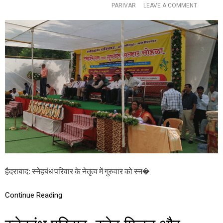
,
O
PARIVAR
LEAVE A COMMENT
का
N
र्य
स्ने
क्र
ह
मा
बं
चे
ध
व
स्ने
क्ता
ह
म्ह
मि
णा
ल
ले
न
की
औ
…
र
गु
ण
वं
त
स
म्मा
हैदराबाद: स्नेहबंध परिवार के नेतृत्व में गुरुवार को स्न�
न
स
मा
Continue Reading
रो
ह
में