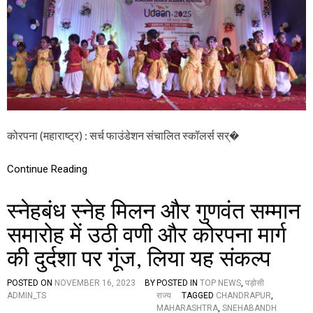
अ
कॅ
ड
मी
ने
सा
ज
रा
के
ला
कोरपना (महाराष्ट्र) : सर्च फाउंडेशन संचालित स्कॉलर्स सर्�
उ
ड़ा
न
Continue Reading
ए
क
न
स्नेहबंध स्नेह मिलन और गुणवंत सम्मान
ई
सो
समारोह में उठी वणी और कोरपना मार्ग
च
की दुर्दशा पर गूंज, लिया यह संकल्प
-
2
0
POSTED ON
NOVEMBER 16, 2023
BY
POSTED IN
TOP NEWS
,
पड़ोसी
2
ADMIN_TS
राज्य
TAGGED
CHANDRAPUR
,
5
MAHARASHTRA
,
SNEHABANDH