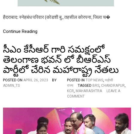
ण
वं
तों
हैदराबाद: स्नेहबंध परिवार (कोडशी बु., तहसील कोरपना, जिला च�
का
स
म्मा
Continue Reading
न
स
సీఎం కేసీఆర్ గారి సమక్షంలో
मा
रो
తెలంగాణ భవన్ లో బీఆర్ఎస్
ह
,
పార్టీలో చేరిన మహారాష్ట్ర నేతలు
क
ब
औ
POSTED ON
APRIL 26, 2023
BY
POSTED IN
TOP NEWS
,
पड़ोसी
र
ADMIN_TS
राज्य
TAGGED
BRS
,
CHANDRAPUR
,
क
KCR
,
MAHARASHTRA
LEAVE A
हां
O
COMMENT
जा
N
न
సీ
ने
ఎం
के
కే
लि
సీ
ए
ఆ
ज
ర్