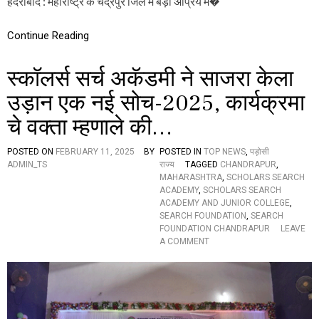
हैदराबाद : महाराष्ट्र के चंद्रपुर जिले में बड़ी अप्रिय म�
त
हो
ग
Continue Reading
ई
,
स्कॉलर्स सर्च अकॅडमी ने साजरा केला
नौ
अ
उड़ान एक नई सोच-2025, कार्यक्रमा
न्य
गं
चे वक्ता म्हणाले की…
भी
र
रू
POSTED ON
FEBRUARY 11, 2025
BY
POSTED IN
TOP NEWS
,
पड़ोसी
प
ADMIN_TS
राज्य
TAGGED
CHANDRAPUR
,
से
MAHARASHTRA
,
SCHOLARS SEARCH
घा
ACADEMY
,
SCHOLARS SEARCH
य
ACADEMY AND JUNIOR COLLEGE
,
ल
SEARCH FOUNDATION
,
SEARCH
FOUNDATION CHANDRAPUR
LEAVE
O
A COMMENT
N
स्कॉ
ल
र्स
स
र्च