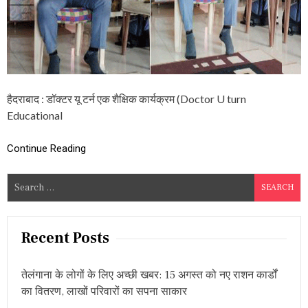
दि
क्ट
ली
र
प
यू
झा
ट
डे
र्न
स
,
म्मा
शै
नि
क्षि
हैदराबाद : डॉक्टर यू टर्न एक शैक्षिक कार्यक्रम (Doctor U turn
त
क
Educational
का
र्य
क्र
Continue Reading
म
में
S
प्र
वे
e
श
a
शु
r
रू
Recent Posts
c
h
तेलंगाना के लोगों के लिए अच्छी खबर: 15 अगस्त को नए राशन कार्डों
f
का वितरण, लाखों परिवारों का सपना साकार
o