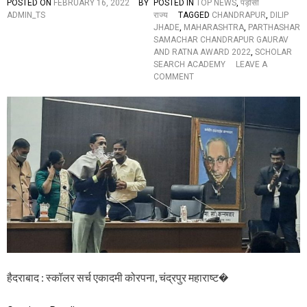
న
POSTED ON
FEBRUARY 16, 2022
BY
POSTED IN
TOP NEWS
,
पड़ोसी
మ
ADMIN_TS
राज्य
TAGGED
CHANDRAPUR
,
DILIP
హా
JHADE
,
MAHARASHTRA
,
PARTHASHAR
రా
SAMACHAR CHANDRAPUR GAURAV
ష్ట్ర
AND RATNA AWARD 2022
,
SCHOLAR
నే
SEARCH ACADEMY
LEAVE A
త
O
COMMENT
లు
N
पा
र्थ
श
र
स
मा
चा
र
चं
द्र
पु
र
गौ
र
व
हैदराबाद : स्कॉलर सर्च एकादमी कोरपना, चंद्रपुर महाराष्ट�
औ
र