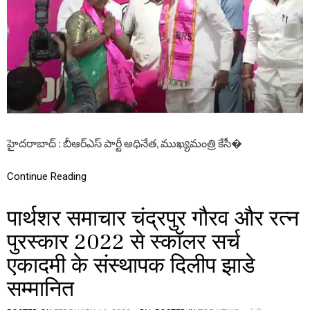
रू
గా
र
రి
प
స
ढ़ें
మ
य
క్షం
ह
లో
ख
తె
ब
లం
र
గా
ణ
భ
హైదరాబాద్ : బీఆర్ఎస్ పార్టీ అధినేత‌, ముఖ్య‌మంత్రి కేసీ�
వ
న్
లో
Continue Reading
బీ
ఆ
पार्थशर समाचार चंद्रपुर गौरव और रत्न
ర్
ఎ
पुरस्कार 2022 से स्कॉलर सर्च
స్
పా
एकादमी के संस्थापक दिलीप झाडे
ర్టీ
లో
सम्मानित
చే
రి