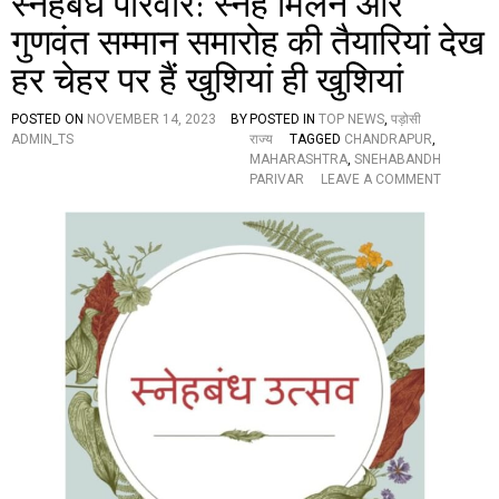
स्नेहबंध परिवार: स्नेह मिलन और
उ
गुणवंत सम्मान समारोह की तैयारियां देख
ठी
व
हर चेहर पर हैं खुशियां ही खुशियां
णी
औ
र
POSTED ON
NOVEMBER 14, 2023
BY
POSTED IN
TOP NEWS
,
पड़ोसी
को
ADMIN_TS
राज्य
TAGGED
CHANDRAPUR
,
र
MAHARASHTRA
,
SNEHABANDH
प
O
PARIVAR
LEAVE A COMMENT
ना
N
मा
स्ने
र्ग
ह
की
बं
दु
ध
र्द
प
शा
रि
प
वा
र
र
गूं
:
ज
स्ने
,
ह
लि
मि
या
ल
य
न
ह
औ