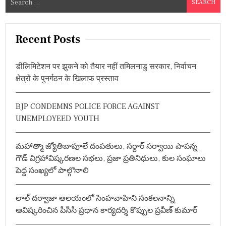
ల
e
సం
a
ఘం
r
క్యా
Recent Posts
లెం
c
డ
h
ర్
डीलिमिटेशन पर झुकने को तैयार नहीं तमिलनाडु सरकार, निर्वाचन
f
ఆ
क्षेत्रों के पुनर्गठन के खिलाफ प्रस्ताव
వి
o
ష్క
r
రిం
BJP CONDEMNS POLICE FORCE AGAINST
:
చి
UNEMPLOYEED YOUTH
న
మం
త్రి
ఎ
మహాత్మా జ్యోతిబాపూలే దంపతులు, సర్దార్ సర్వాయి పాపన్న
ర్ర
గౌడ్ విగ్రహావిష్కరణల సభలు, ప్రజా ప్రతినిధులు, కుల సంఘాలు
బె
పెద్ద సంఖ్యలో పాల్గొనాలి
ల్లి
లాల్ దర్వాజా ఆలయంలో సింహవాహిని సంకలనాన్ని
ఆవిష్కరించిన పీసీసీ ప్రధాన కార్యదర్శి కొప్పుల ప్రవీణ్ కుమార్