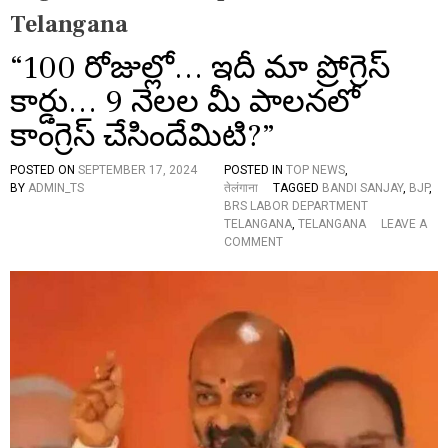
Telangana
“100 రోజుల్లో… ఇదీ మా ప్రోగ్రెస్
కార్డు… 9 నెలల మీ పాలనలో
కాంగ్రెస్ చేసిందేమిటి?”
POSTED ON
SEPTEMBER 17, 2024
POSTED IN
TOP NEWS
,
BY
ADMIN_TS
तेलंगाना
TAGGED
BANDI SANJAY
,
BJP
,
BRS LABOR DEPARTMENT
TELANGANA
,
TELANGANA
LEAVE A
O
COMMENT
N
“
1
0
0
రో
జు
ల్లో
…
ఇ
దీ