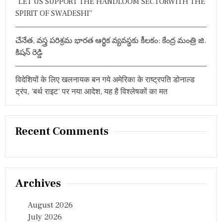
“LET US SUPPORT THE HANDLOOM SECTORWITH THE
…
SPIRIT OF SWADESHI”
చేనేత, వస్త్ర పరిశ్రమ భారత ఆర్థిక వ్యవస్థకు కీలకం: కేంద్ర మంత్రి జి.
కిషన్ రెడ్డి
विदेशियों के लिए खलनायक बन गये अमेरिका के राष्ट्रपति डोनाल्ड
ट्रंप, ‘बर्थ राइट’ पर नया आदेश, यह है विश्लेषकों का मत
Recent Comments
Archives
August 2026
July 2026