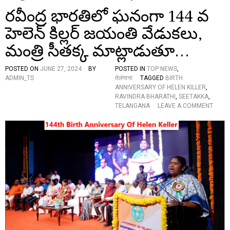
రవీంద్ర భారతిలో ఘనంగా 144 వ
హెలెన్ కిల్లర్ జయంతి వేడుకలు,
మంత్రి సీతక్క మాట్లాడుతూ…
POSTED ON
JUNE 27, 2024
BY
POSTED IN
TOP NEWS
,
ADMIN_TS
तेलंगाना
TAGGED
BIRTH
ANNIVERSARY OF HELEN KILLER
,
RAVINDRA BHARATHI
,
SEETAKKA
,
O
TELANGANA
LEAVE A COMMENT
N
ర
వీం
ద్ర
భా
ర
తి
లో
ఘ
నం
గా
1
4